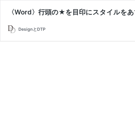
〈Word〉行頭の★を目印にスタイルを
DesignとDTP