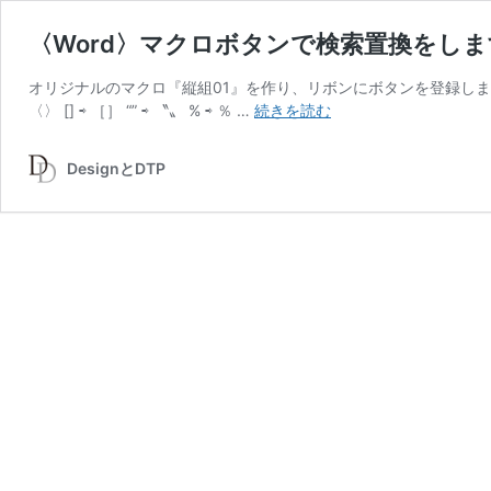
〈Word〉マクロボタンで検索置換をしま
オリジナルのマクロ『縦組01』を作り、リボンにボタンを登録しました↓ 
〈Word〉
〈〉 [] ⇨ ［］ “” ⇨ 〝〟 % ⇨ ％ …
続きを読む
マ
ク
DesignとDTP
ロ
ボ
タ
ン
で
検
索
置
換
を
し
ま
す