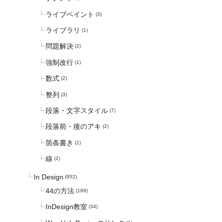
ライブペイント
(3)
ライブラリ
(1)
問題解決
(2)
強制改行
(1)
数式
(2)
整列
(3)
段落・文字スタイル
(7)
段落前・後のアキ
(2)
箇条書き
(1)
線
(2)
In Design
(952)
44の方法
(189)
InDesign教室
(34)