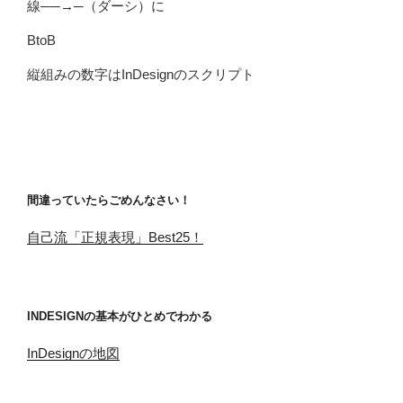
線──→─（ダーシ）に
BtoB
縦組みの数字はInDesignのスクリプト
間違っていたらごめんなさい！
自己流「正規表現」Best25！
INDESIGNの基本がひとめでわかる
InDesignの地図