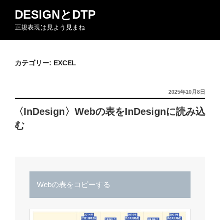
コ
DESIGNとDTP
ン
正規表現は見よう見まね
テ
ン
ツ
カテゴリー:
EXCEL
へ
ス
キ
投
2025年10月8日
ッ
稿
〈InDesign〉Webの表をInDesignに読み込
日:
プ
む
Webの表をコピーする