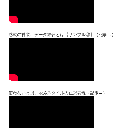
感動の神業、データ結合とは【サンプル②】
（記事→）
使わないと損、段落スタイルの正規表現
（記事→）