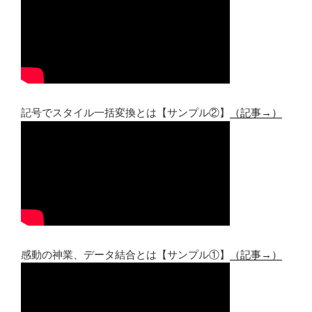
記号でスタイル一括変換とは【サンプル②】
（記事→）
感動の神業、データ結合とは【サンプル①】
（記事→）