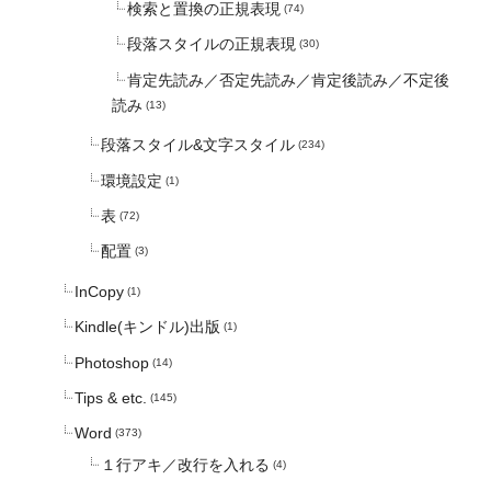
検索と置換の正規表現
(74)
段落スタイルの正規表現
(30)
肯定先読み／否定先読み／肯定後読み／不定後
読み
(13)
段落スタイル&文字スタイル
(234)
環境設定
(1)
表
(72)
配置
(3)
InCopy
(1)
Kindle(キンドル)出版
(1)
Photoshop
(14)
Tips & etc.
(145)
Word
(373)
１行アキ／改行を入れる
(4)