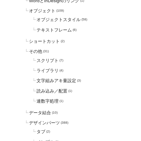
WordとInDesignのリンク
(1)
オブジェクト
(109)
オブジェクトスタイル
(58)
テキストフレーム
(6)
ショートカット
(2)
その他
(31)
スクリプト
(7)
ライブラリ
(4)
文字組みアキ量設定
(3)
読み込み／配置
(1)
連数字処理
(1)
データ結合
(10)
デザインパーツ
(388)
タブ
(2)