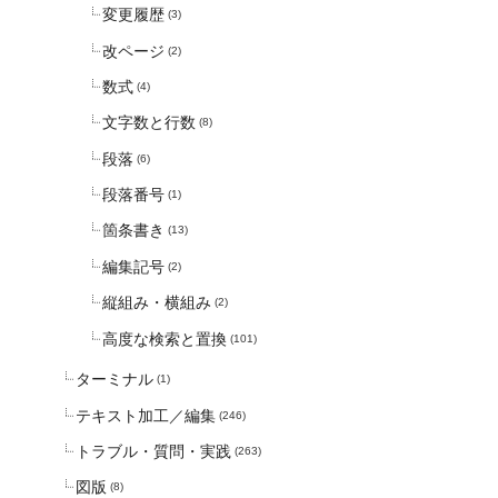
変更履歴
(3)
改ページ
(2)
数式
(4)
文字数と行数
(8)
段落
(6)
段落番号
(1)
箇条書き
(13)
編集記号
(2)
縦組み・横組み
(2)
高度な検索と置換
(101)
ターミナル
(1)
テキスト加工／編集
(246)
トラブル・質問・実践
(263)
図版
(8)