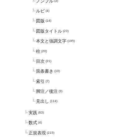
ノンブル
(3)
ルビ
(4)
図版
(14)
図版タイトル
(23)
本文と強調文字
(195)
柱
(20)
目次
(21)
箇条書き
(10)
索引
(7)
脚注／後注
(3)
見出し
(114)
実践
(63)
数式
(4)
正規表現
(215)