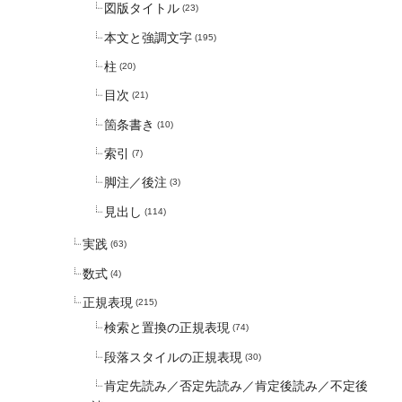
図版タイトル
(23)
本文と強調文字
(195)
柱
(20)
目次
(21)
箇条書き
(10)
索引
(7)
脚注／後注
(3)
見出し
(114)
実践
(63)
数式
(4)
正規表現
(215)
検索と置換の正規表現
(74)
段落スタイルの正規表現
(30)
肯定先読み／否定先読み／肯定後読み／不定後