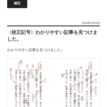
投
2024年2月29日
稿
〈校正記号〉わかりやすい記事を見つけま
日:
した。
わかりやすい記事を見つけました↓