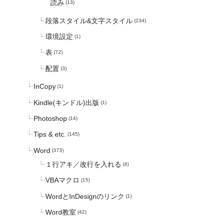
読み
(13)
段落スタイル&文字スタイル
(234)
環境設定
(1)
表
(72)
配置
(3)
InCopy
(1)
Kindle(キンドル)出版
(1)
Photoshop
(14)
Tips & etc.
(145)
Word
(373)
１行アキ／改行を入れる
(4)
VBAマクロ
(15)
WordとInDesignのリンク
(1)
Word教室
(42)