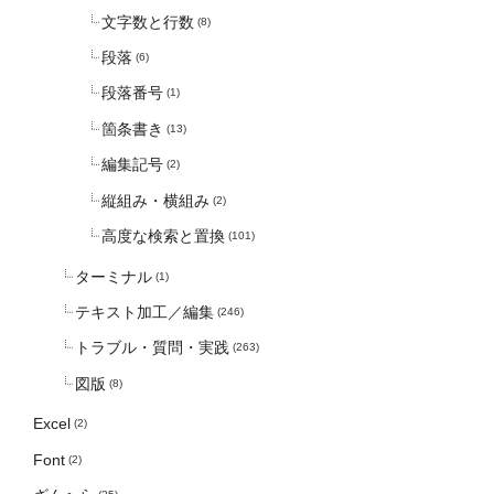
文字数と行数
(8)
段落
(6)
段落番号
(1)
箇条書き
(13)
編集記号
(2)
縦組み・横組み
(2)
高度な検索と置換
(101)
ターミナル
(1)
テキスト加工／編集
(246)
トラブル・質問・実践
(263)
図版
(8)
Excel
(2)
Font
(2)