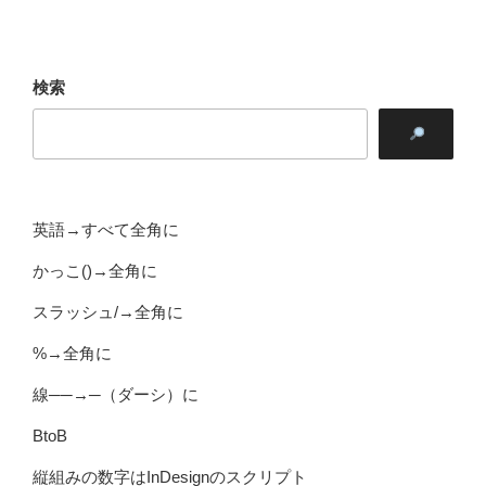
り
検索
英語→すべて全角に
かっこ()→全角に
スラッシュ/→全角に
%→全角に
線──→─（ダーシ）に
BtoB
縦組みの数字はInDesignのスクリプト