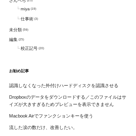
ざんへら
(25)
miya
(19)
仕事術
(3)
未分類
(59)
編集
(25)
校正記号
(20)
お勧め記事
認識しなくなった外付けハードディスクを認識させる
Dropboxのデータをダウンロードする／このファイルはサ
イズが大きすぎるためプレビューを表示できません
Macbook Airでファンクションキーを使う
流した涙の数だけ、改善したい。