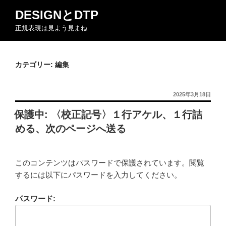
コ
DESIGNとDTP
ン
正規表現は見よう見まね
テ
ン
ツ
カテゴリー:
編集
へ
ス
キ
投
2025年3月18日
ッ
稿
保護中: 〈校正記号〉１行アケル、１行詰
日:
プ
める、次のページへ送る
このコンテンツはパスワードで保護されています。閲覧
するには以下にパスワードを入力してください。
パスワード: