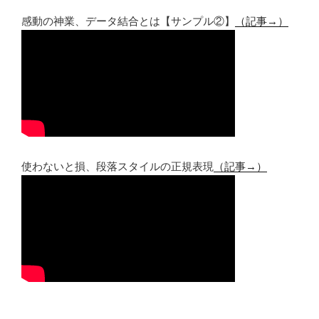
感動の神業、データ結合とは【サンプル②】
（記事→）
使わないと損、段落スタイルの正規表現
（記事→）