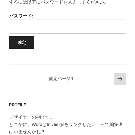
するには以下にパスワードを入力してください。
パスワード:
投
次
固定ページ
1
の
稿
ペ
の
ー
ペ
PROFILE
ジ
ー
デザイナーの44です。
ジ
どこかに、WordとInDesignをリンクしたい！って編集者
送
はいませんかね？