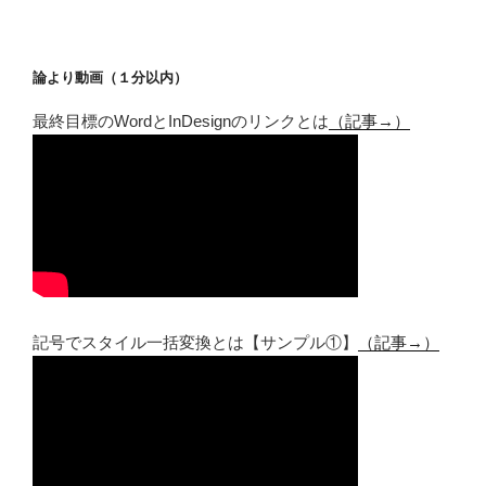
論より動画（１分以内）
最終目標のWordとInDesignのリンクとは
（記事→）
記号でスタイル一括変換とは【サンプル①】
（記事→）