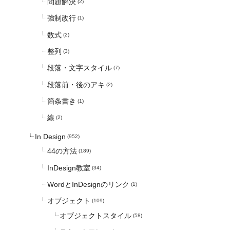
問題解決
(2)
強制改行
(1)
数式
(2)
整列
(3)
段落・文字スタイル
(7)
段落前・後のアキ
(2)
箇条書き
(1)
線
(2)
In Design
(952)
44の方法
(189)
InDesign教室
(34)
WordとInDesignのリンク
(1)
オブジェクト
(109)
オブジェクトスタイル
(58)