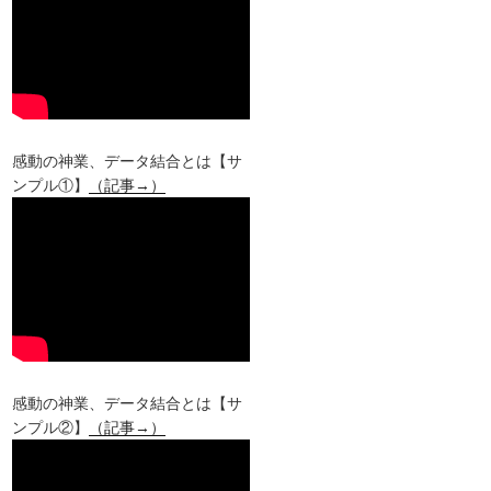
感動の神業、データ結合とは【サ
ンプル①】
（記事→）
感動の神業、データ結合とは【サ
ンプル②】
（記事→）