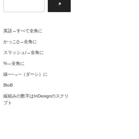
英語→すべて全角に
かっこ()→全角に
スラッシュ/→全角に
%→全角に
線──→─（ダーシ）に
BtoB
縦組みの数字はInDesignのスクリ
プト