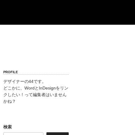
PROFILE
デザイナーの44です。
どこかに、WordとInDesignをリン
クしたい！って編集者はいません
かね？
検索