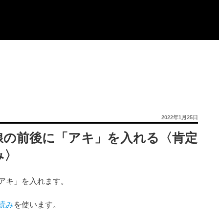
投
2022年1月25日
稿
日:
線の前後に「アキ」を入れる〈肯定
み〉
アキ」を入れます。
読み
を使います。