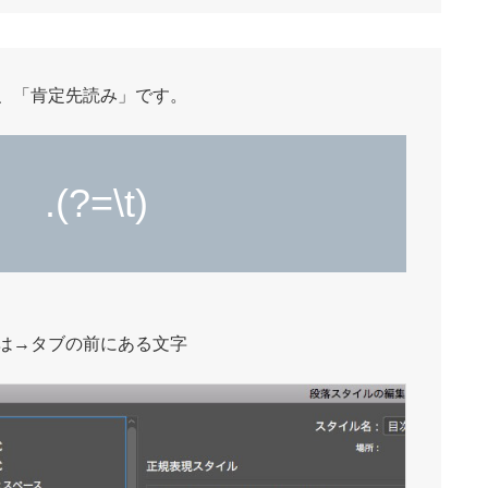
、「肯定先読み」です。
.(?=\t)
は→タブの前にある文字