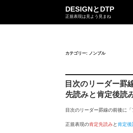
コ
DESIGNとDTP
ン
正規表現は見よう見まね
テ
ン
ツ
へ
ス
キ
カテゴリー:
ノンブル
ッ
プ
目次のリーダー罫
先読みと肯定後読
目次のリーダー罫線の前後に「
正規表現の
肯定先読み
と
肯定後