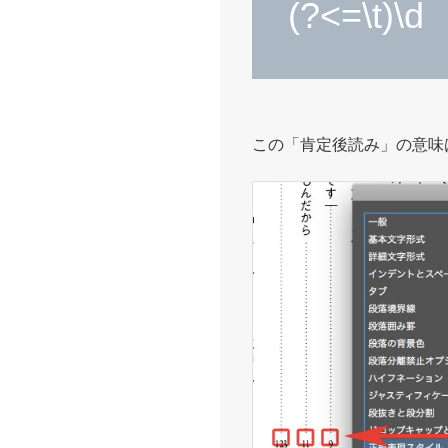
(?<=\t)\d
この「肯定後読み」の意味