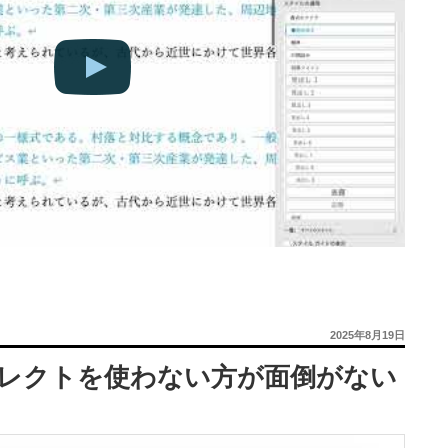
投
2025年8月19日
稿
日:
コレクトを使わない方が面倒がない