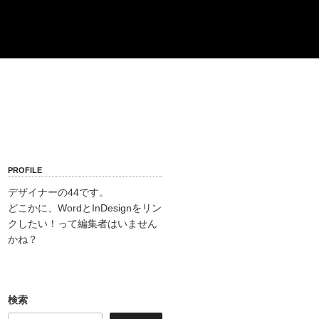
PROFILE
デザイナーの44です。
どこかに、WordとInDesignをリン
クしたい！って編集者はいません
かね？
検索