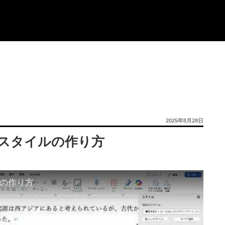
投
2025年8月28日
稿
日:
きスタイルの作り方
ルの作り方