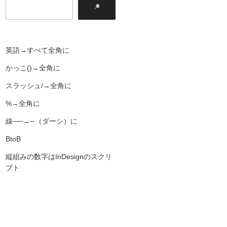
英語→すべて全角に
かっこ()→全角に
スラッシュ/→全角に
%→全角に
線──→─（ダーシ）に
BtoB
縦組みの数字はInDesignのスクリ
プト