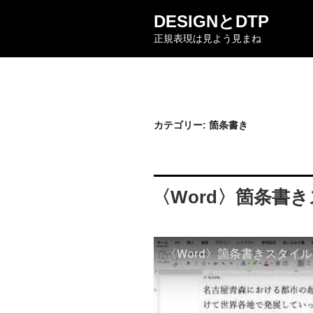
コ
DESIGNとDTP
ン
正規表現は見よう見まね
テ
ン
ツ
へ
ス
キ
カテゴリー:
箇条書き
ッ
プ
〈Word〉箇条書
〈Word〉箇条書きスタイ