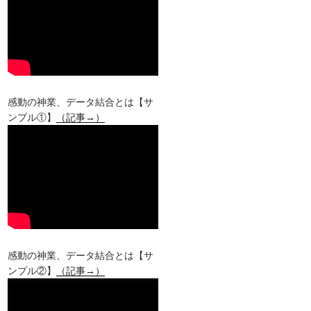
感動の神業、データ結合とは【サ
ンプル①】
（記事→）
感動の神業、データ結合とは【サ
ンプル②】
（記事→）