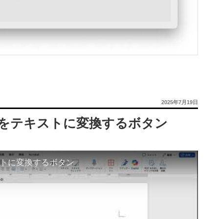
投
2025年7月19日
稿
日:
きをテキストに変換するボタン
ストに変換するボタン