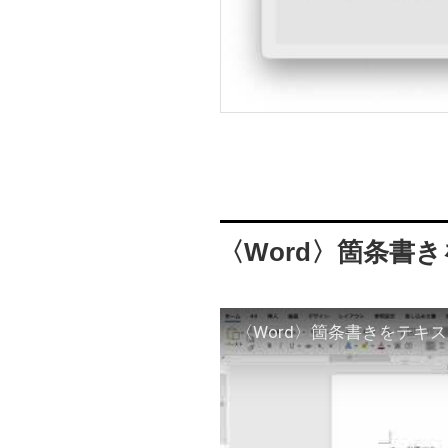
〈Word〉箇条書
〈Word〉箇条書きをテキ