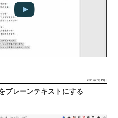
投
2025年7月19日
稿
日:
きをプレーンテキストにする