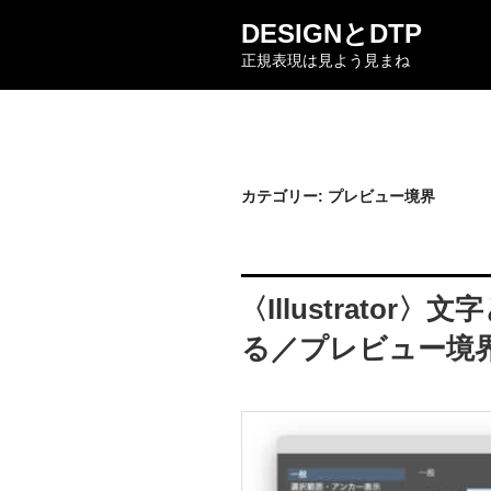
コ
DESIGNとDTP
ン
正規表現は見よう見まね
テ
ン
ツ
へ
ス
キ
カテゴリー:
プレビュー境界
ッ
プ
〈Illustrato
る／プレビュー境