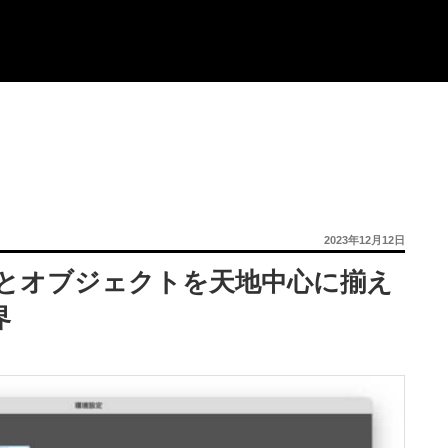
投
2023年12月12日
稿
日:
r〉文字とオブジェクトを天地中心に揃え
界