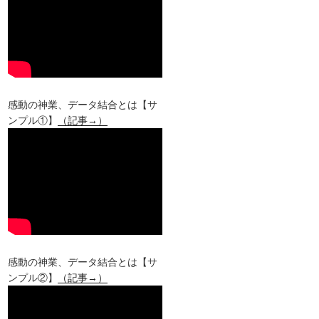
感動の神業、データ結合とは【サ
ンプル①】
（記事→）
感動の神業、データ結合とは【サ
ンプル②】
（記事→）