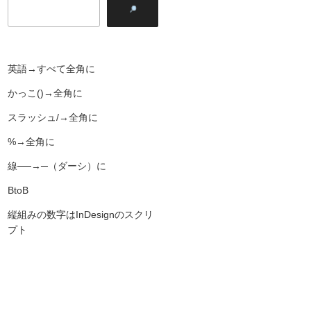
英語→すべて全角に
かっこ()→全角に
スラッシュ/→全角に
%→全角に
線──→─（ダーシ）に
BtoB
縦組みの数字はInDesignのスクリ
プト