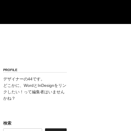
PROFILE
デザイナーの44です。
どこかに、WordとInDesignをリン
クしたい！って編集者はいません
かね？
検索