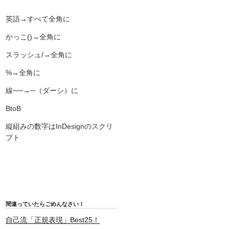
英語→すべて全角に
かっこ()→全角に
スラッシュ/→全角に
%→全角に
線──→─（ダーシ）に
BtoB
縦組みの数字はInDesignのスクリ
プト
間違っていたらごめんなさい！
自己流「正規表現」Best25！