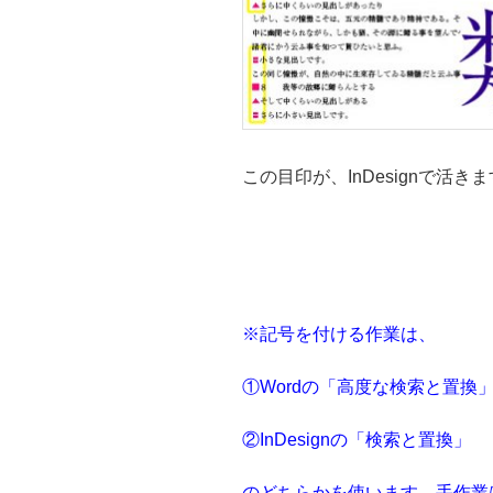
この目印が、InDesignで活き
※記号を付ける作業は、
①Wordの「高度な検索と置換
②InDesignの「検索と置換」
のどちらかを使います。手作業