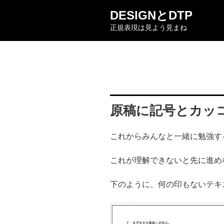
コ
DESIGNとDTP
ン
正規表現は見よう見まね
テ
ン
ツ
へ
ス
キ
ッ
原稿に記号とカッ
プ
これからみんなと一緒に勉強す
これが理解できないと先に進め
下のように、何の印もないテキ