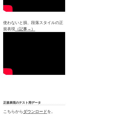
使わないと損、段落スタイルの正
規表現
（記事→）
正規表現のテスト用データ
こちらから
ダウンロード
を。