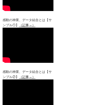
感動の神業、データ結合とは【サ
ンプル①】
（記事→）
感動の神業、データ結合とは【サ
ンプル②】
（記事→）