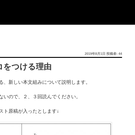
投
2019年8月1日
投稿者:
44
稿
日:
コをつける理由
る、新しい本文組みについて説明します。
ないので、２、３回読んでください。
スト原稿が入ったとします↓