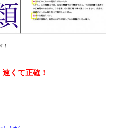
ます！
速くて正確！
」
はしません。