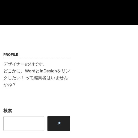
PROFILE
デザイナーの44です。
どこかに、WordとInDesignをリン
クしたい！って編集者はいません
かね？
検索