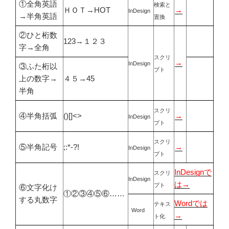
①全角英語
検索と
ＨＯＴ→HOT
→
InDesign
→半角英語
置換
②ひと桁数
123→１２３
字→全角
スクリ
→
InDesign
③ふた桁以
プト
上の数字→
４５→45
半角
スクリ
④半角括弧
()[]<>
→
InDesign
プト
スクリ
⑤半角記号
;:*-?!
→
InDesign
プト
InDesignで
スクリ
InDesign
は→
プト
⑥文字化け
①②③④⑤⑥……
する丸数字
Wordでは
テキス
Word
→
ト化