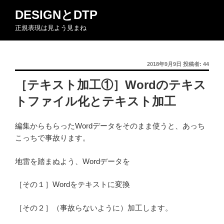
コ
DESIGNとDTP
ン
正規表現は見よう見まね
テ
ン
ツ
投
2018年9月9日
投稿者:
44
へ
稿
ス
［テキスト加工①］Wordのテキス
日:
キ
トファイル化とテキスト加工
ッ
プ
編集からもらったWordデータをそのまま使うと、あっち
こっちで事故ります。
地雷を踏まぬよう、Wordデータを
［その１］Wordをテキストに変換
［その２］（事故らないように）加工します。