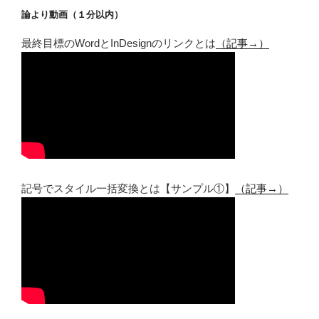
論より動画（１分以内）
最終目標のWordとInDesignのリンクとは
（記事→）
記号でスタイル一括変換とは【サンプル①】
（記事→）