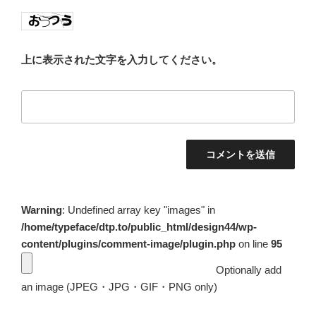
上に表示された文字を入力してください。
Warning
: Undefined array key "images" in
/home/typeface/dtp.to/public_html/design44/wp-
content/plugins/comment-image/plugin.php
on line
95
Optionally add
an image (JPEG・JPG・GIF・PNG only)