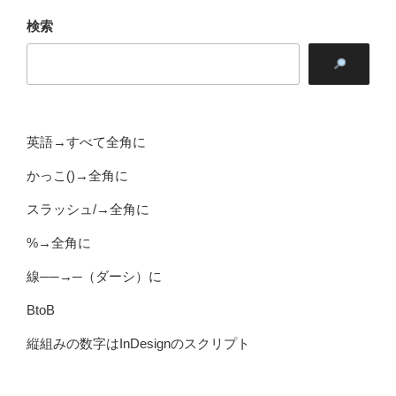
検索
英語→すべて全角に
かっこ()→全角に
スラッシュ/→全角に
%→全角に
線──→─（ダーシ）に
BtoB
縦組みの数字はInDesignのスクリプト