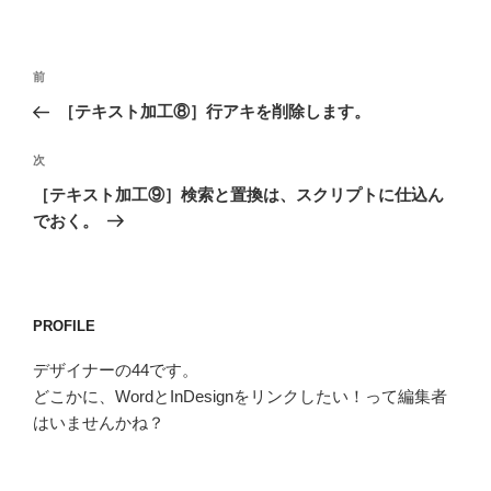
投
前
前
稿
の
［テキスト加工⑧］行アキを削除します。
ナ
投
ビ
稿
次
次
ゲ
の
［テキスト加工⑨］検索と置換は、スクリプトに仕込ん
投
ー
でおく。
稿
シ
ョ
ン
PROFILE
デザイナーの44です。
どこかに、WordとInDesignをリンクしたい！って編集者
はいませんかね？