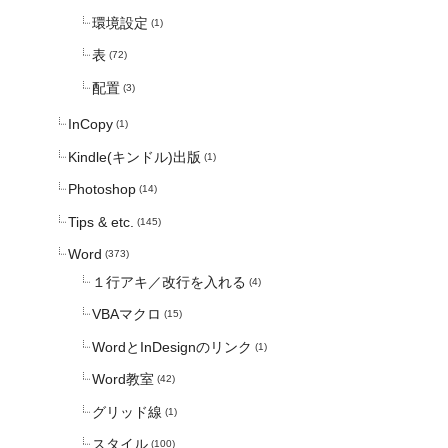
環境設定
(1)
表
(72)
配置
(3)
InCopy
(1)
Kindle(キンドル)出版
(1)
Photoshop
(14)
Tips & etc.
(145)
Word
(373)
１行アキ／改行を入れる
(4)
VBAマクロ
(15)
WordとInDesignのリンク
(1)
Word教室
(42)
グリッド線
(1)
スタイル
(100)