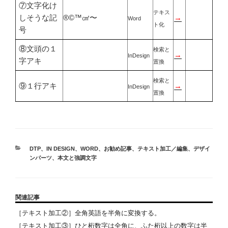
⑦文字化け
テキス
しそうな記
®©™㎠〜
→
Word
ト化
号
⑧文頭の１
検索と
→
InDesign
字アキ
置換
検索と
⑨１行アキ
→
InDesign
置換
カ
DTP
、
IN DESIGN
、
WORD
、
お勧め記事
、
テキスト加工／編集
、
デザイ
テ
ンパーツ
、
本文と強調文字
ゴ
リ
ー
関連記事
［テキスト加工②］全角英語を半角に変換する。
［テキスト加工③］ひと桁数字は全角に、ふた桁以上の数字は半