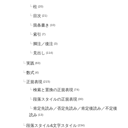
柱
(20)
目次
(21)
箇条書き
(10)
索引
(7)
脚注／後注
(3)
見出し
(114)
実践
(63)
数式
(4)
正規表現
(215)
検索と置換の正規表現
(74)
段落スタイルの正規表現
(30)
肯定先読み／否定先読み／肯定後読み／不定後
読み
(13)
段落スタイル&文字スタイル
(234)