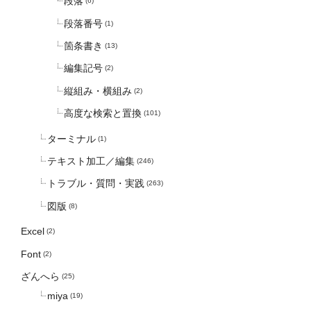
段落
(6)
段落番号
(1)
箇条書き
(13)
編集記号
(2)
縦組み・横組み
(2)
高度な検索と置換
(101)
ターミナル
(1)
テキスト加工／編集
(246)
トラブル・質問・実践
(263)
図版
(8)
Excel
(2)
Font
(2)
ざんへら
(25)
miya
(19)