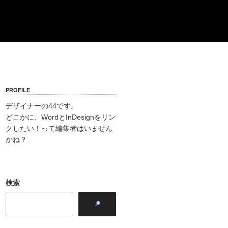
PROFILE
デザイナーの44です。
どこかに、WordとInDesignをリン
クしたい！って編集者はいません
かね？
検索