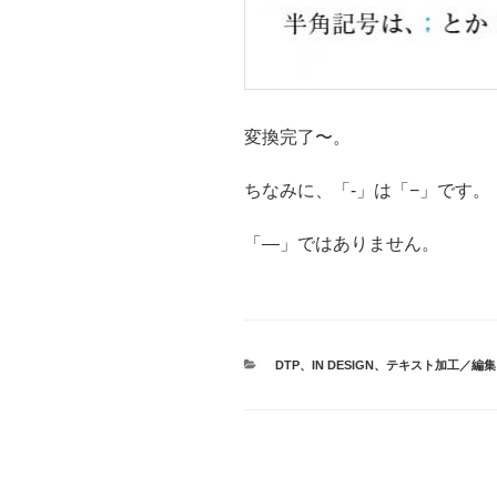
変換完了〜。
ちなみに、「-」は「−」です。
「—」ではありません。
カ
DTP
、
IN DESIGN
、
テキスト加工／編集
テ
ゴ
リ
ー