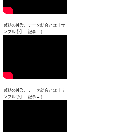
感動の神業、データ結合とは【サ
ンプル①】
（記事→）
感動の神業、データ結合とは【サ
ンプル②】
（記事→）