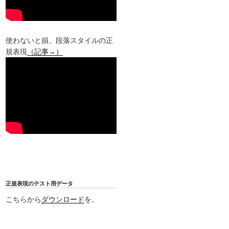
使わないと損、段落スタイルの正
規表現
（記事→）
正規表現のテスト用データ
こちらから
ダウンロード
を。