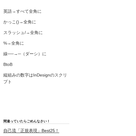
英語→すべて全角に
かっこ()→全角に
スラッシュ/→全角に
%→全角に
線──→─（ダーシ）に
BtoB
縦組みの数字はInDesignのスクリ
プト
間違っていたらごめんなさい！
自己流「正規表現」Best25！