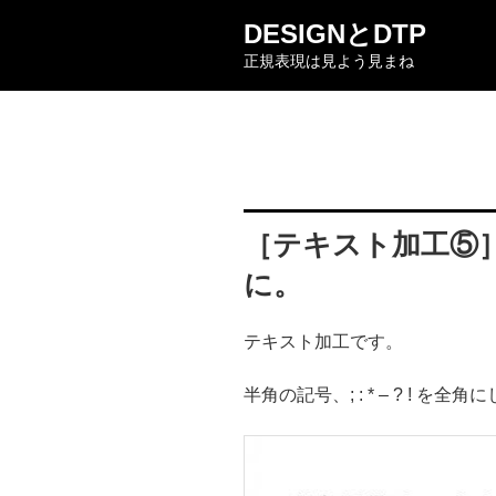
コ
DESIGNとDTP
ン
正規表現は見よう見まね
テ
ン
ツ
へ
ス
キ
ッ
［テキスト加工⑤］半角
プ
に。
テキスト加工です。
半角の記号、; : * – ? ! を全