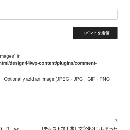
images" in
_html/design44/wp-content/plugins/comment-
Optionally add an image (JPEG・JPG・GIF・PNG
次
次
の
 [] <>
［テキスト加工⑥］文字化けしちまった