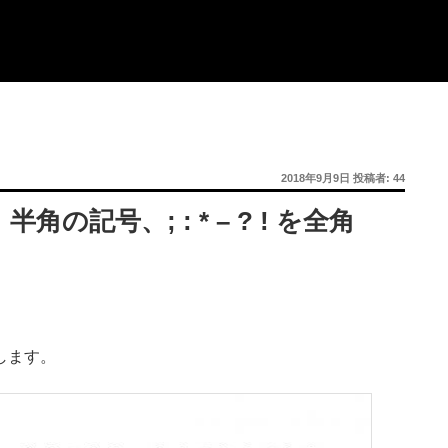
投
2018年9月9日
投稿者:
44
稿
日:
の記号、; : * – ? ! を全角
角にします。