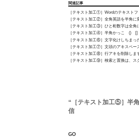
関連記事
［テキスト加工①］Wordのテキスト
［テキスト加工②］全角英語を半角に
［テキスト加工③］ひと桁数字は全角
［テキスト加工④］半角かっこ () [
［テキスト加工⑥］文字化けしちまっ
［テキスト加工⑦］文頭のアキスペー
［テキスト加工⑧］行アキを削除しま
［テキスト加工⑨］検索と置換は、ス
“［テキスト加工⑤］半角の記
信
GO