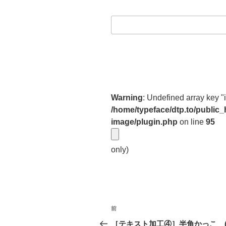
Warning
: Undefined array key "
/home/typeface/dtp.to/public
image/plugin.php
on line
95
only)
投
前
前
稿
の
［テキスト加工④］半角かっこ ()