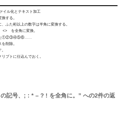
ファイル化とテキスト加工
変換する。
に、ふた桁以上の数字は半角に変換する。
] <> を全角に変換。
た①②③④⑤⑥……
スを削除。
す。
クリプトに仕込んでおく。
号、; : * – ? ! を全角に。” への2件の返