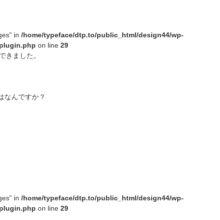
ges" in
/home/typeface/dtp.to/public_html/design44/wp-
plugin.php
on line
29
角にできました。
はなんですか？
ges" in
/home/typeface/dtp.to/public_html/design44/wp-
plugin.php
on line
29