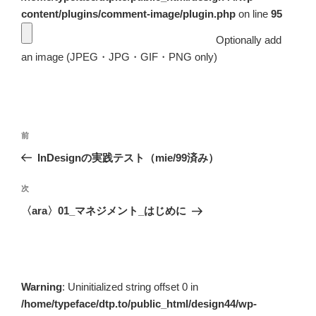
content/plugins/comment-image/plugin.php
on line
95
Optionally add
an image (JPEG・JPG・GIF・PNG only)
投
前
前
稿
の
InDesignの実践テスト（mie/99済み）
ナ
投
ビ
稿
次
次
ゲ
の
〈ara〉01_マネジメント_はじめに
投
ー
稿
シ
ョ
ン
Warning
: Uninitialized string offset 0 in
/home/typeface/dtp.to/public_html/design44/wp-