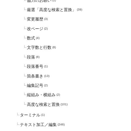
協力のお願い
(1)
厳選「高度な検索と置換」
(39)
変更履歴
(3)
改ページ
(2)
数式
(4)
文字数と行数
(8)
段落
(6)
段落番号
(1)
箇条書き
(13)
編集記号
(2)
縦組み・横組み
(2)
高度な検索と置換
(101)
ターミナル
(1)
テキスト加工／編集
(246)