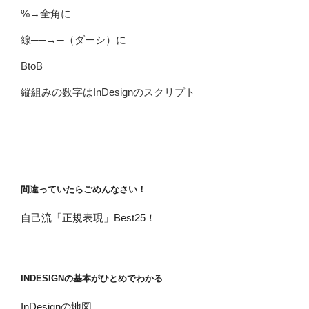
%→全角に
線──→─（ダーシ）に
BtoB
縦組みの数字はInDesignのスクリプト
間違っていたらごめんなさい！
自己流「正規表現」Best25！
INDESIGNの基本がひとめでわかる
InDesignの地図