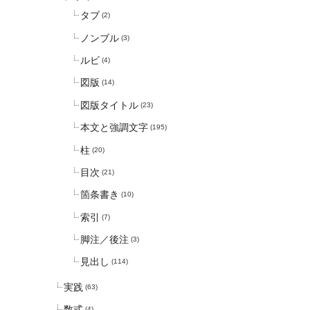
タブ
(2)
ノンブル
(3)
ルビ
(4)
図版
(14)
図版タイトル
(23)
本文と強調文字
(195)
柱
(20)
目次
(21)
箇条書き
(10)
索引
(7)
脚注／後注
(3)
見出し
(114)
実践
(63)
数式
(4)