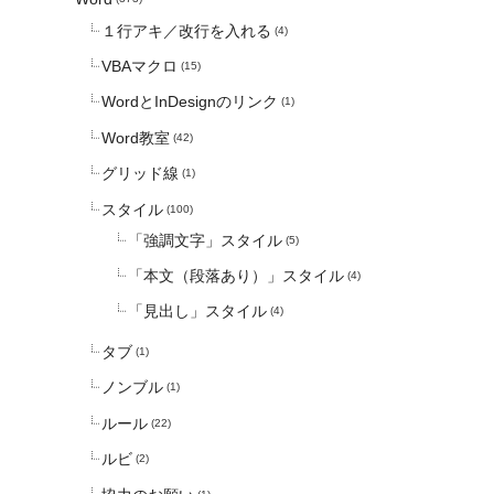
１行アキ／改行を入れる
(4)
VBAマクロ
(15)
WordとInDesignのリンク
(1)
Word教室
(42)
グリッド線
(1)
スタイル
(100)
「強調文字」スタイル
(5)
「本文（段落あり）」スタイル
(4)
「見出し」スタイル
(4)
タブ
(1)
ノンブル
(1)
ルール
(22)
ルビ
(2)