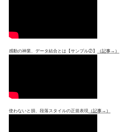
感動の神業、データ結合とは【サンプル②】
（記事→）
使わないと損、段落スタイルの正規表現
（記事→）