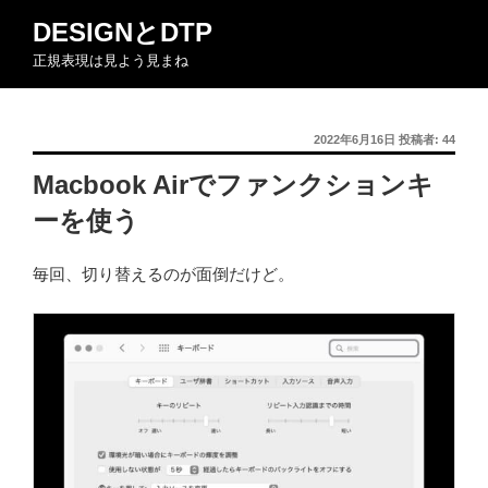
コ
DESIGNとDTP
ン
正規表現は見よう見まね
テ
ン
ツ
投
2022年6月16日
投稿者:
44
へ
稿
ス
Macbook Airでファンクションキ
日:
キ
ーを使う
ッ
プ
毎回、切り替えるのが面倒だけど。