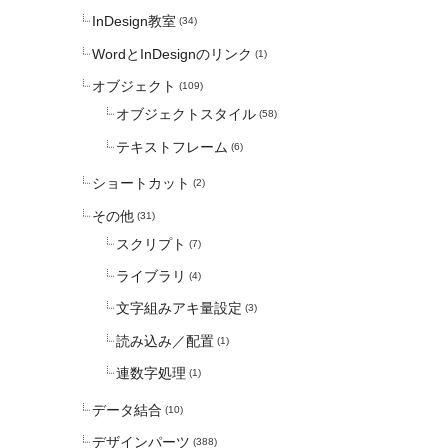
InDesign教室
(34)
WordとInDesignのリンク
(1)
オブジェクト
(109)
オブジェクトスタイル
(58)
テキストフレーム
(6)
ショートカット
(2)
その他
(31)
スクリプト
(7)
ライブラリ
(4)
文字組みアキ量設定
(3)
読み込み／配置
(1)
連数字処理
(1)
データ結合
(10)
デザインパーツ
(388)