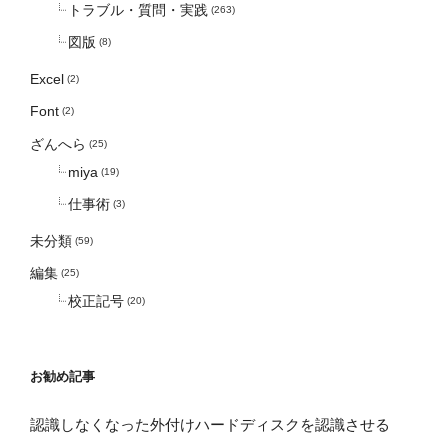
トラブル・質問・実践
(263)
図版
(8)
Excel
(2)
Font
(2)
ざんへら
(25)
miya
(19)
仕事術
(3)
未分類
(59)
編集
(25)
校正記号
(20)
お勧め記事
認識しなくなった外付けハードディスクを認識させる