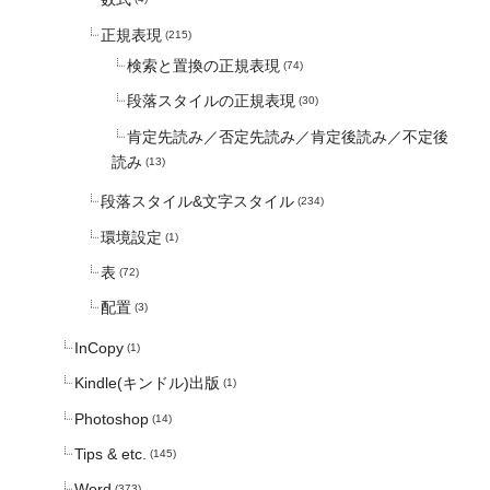
正規表現
(215)
検索と置換の正規表現
(74)
段落スタイルの正規表現
(30)
肯定先読み／否定先読み／肯定後読み／不定後
読み
(13)
段落スタイル&文字スタイル
(234)
環境設定
(1)
表
(72)
配置
(3)
InCopy
(1)
Kindle(キンドル)出版
(1)
Photoshop
(14)
Tips & etc.
(145)
Word
(373)