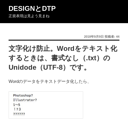
コ
DESIGNとDTP
ン
正規表現は見よう見まね
テ
ン
ツ
投
2018年9月9日
投稿者:
44
へ
稿
ス
文字化け防止。Wordをテキスト化
日:
キ
するときは、書式なし（.txt）の
ッ
プ
Unidode（UTF-8）です。
Wordのデータをテキストデータ化したら、