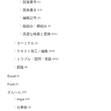
段落番号
(1)
箇条書き
(13)
編集記号
(2)
縦組み・横組み
(2)
高度な検索と置換
(101)
ターミナル
(1)
テキスト加工／編集
(246)
トラブル・質問・実践
(263)
図版
(8)
Excel
(2)
Font
(2)
ざんへら
(25)
miya
(19)
仕事術
(3)