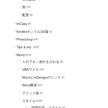
表
(72)
配置
(3)
InCopy
(1)
Kindle(キンドル)出版
(1)
Photoshop
(14)
Tips & etc.
(145)
Word
(373)
１行アキ／改行を入れる
(4)
VBAマクロ
(15)
WordとInDesignのリンク
(1)
Word教室
(42)
グリッド線
(1)
スタイル
(100)
「強調文字」スタイル
(5)