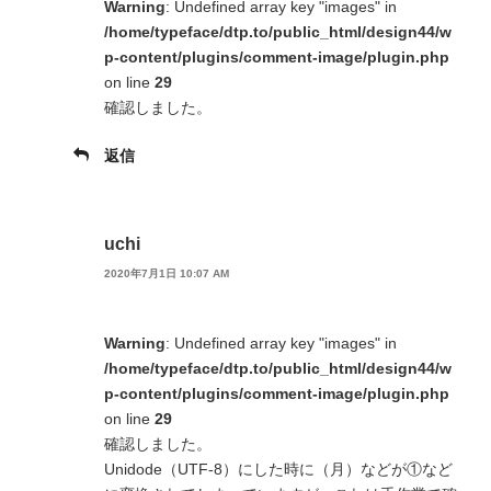
Warning
: Undefined array key "images" in
/home/typeface/dtp.to/public_html/design44/w
p-content/plugins/comment-image/plugin.php
on line
29
確認しました。
返信
uchi
2020年7月1日 10:07 AM
Warning
: Undefined array key "images" in
/home/typeface/dtp.to/public_html/design44/w
p-content/plugins/comment-image/plugin.php
on line
29
確認しました。
Unidode（UTF-8）にした時に（月）などが①など