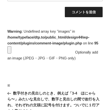
Warning
: Undefined array key "images" in
/home/typeface/dtp.to/public_html/design44/wp-
content/plugins/comment-image/plugin.php
on line
95
Optionally add
an image (JPEG・JPG・GIF・PNG only)
投
前
前
稿
の
数字付きの見出しのとき、例えば「3-4 ほにゃら
ナ
投
ら〜」みたいな見出しで、数字と見出しの間で改行を入
ビ
稿
れ、それぞれの文頭に記号を付けます。ついでに１行ア