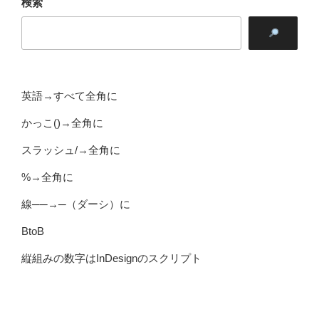
検索
英語→すべて全角に
かっこ()→全角に
スラッシュ/→全角に
%→全角に
線──→─（ダーシ）に
BtoB
縦組みの数字はInDesignのスクリプト