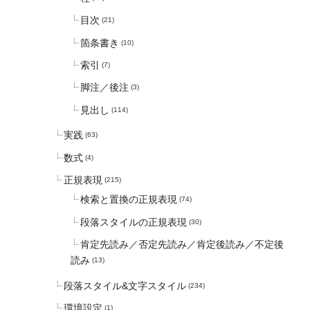
目次
(21)
箇条書き
(10)
索引
(7)
脚注／後注
(3)
見出し
(114)
実践
(63)
数式
(4)
正規表現
(215)
検索と置換の正規表現
(74)
段落スタイルの正規表現
(30)
肯定先読み／否定先読み／肯定後読み／不定後
読み
(13)
段落スタイル&文字スタイル
(234)
環境設定
(1)