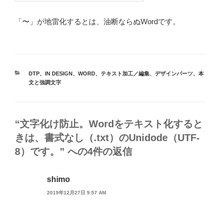
「〜」が地雷化するとは、油断ならぬWordです。
カ
DTP
、
IN DESIGN
、
WORD
、
テキスト加工／編集
、
デザインパーツ
、
本
テ
文と強調文字
ゴ
リ
ー
“文字化け防止。Wordをテキスト化すると
きは、書式なし（.txt）のUnidode（UTF-
8）です。” への4件の返信
shimo
2019年12月27日 9:57 AM