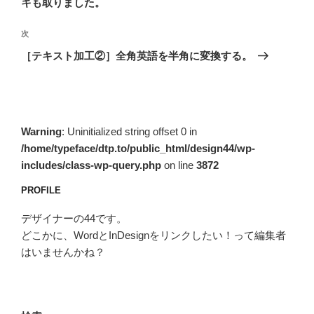
ゲ
キも取りました。
ー
次
次
シ
の
［テキスト加工②］全角英語を半角に変換する。
ョ
投
ン
稿
Warning
: Uninitialized string offset 0 in
/home/typeface/dtp.to/public_html/design44/wp-
includes/class-wp-query.php
on line
3872
PROFILE
デザイナーの44です。
どこかに、WordとInDesignをリンクしたい！って編集者
はいませんかね？