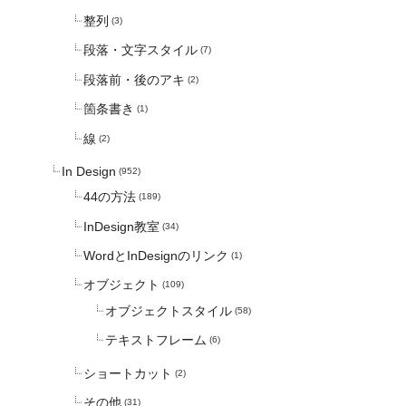
整列
(3)
段落・文字スタイル
(7)
段落前・後のアキ
(2)
箇条書き
(1)
線
(2)
In Design
(952)
44の方法
(189)
InDesign教室
(34)
WordとInDesignのリンク
(1)
オブジェクト
(109)
オブジェクトスタイル
(58)
テキストフレーム
(6)
ショートカット
(2)
その他
(31)