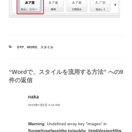
カ
DTP
、
WORD
、
スタイル
テ
ゴ
リ
ー
“Wordで、スタイルを流用する方法” への9
件の返信
naka
2019年7月5日 4:15 PM
Warning
: Undefined array key "images" in
/home/typeface/dtp.to/public_html/design44/w