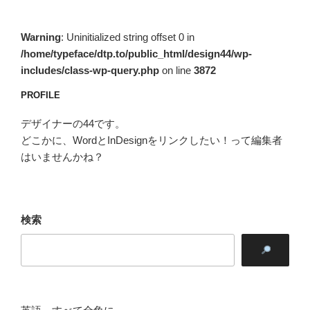
ョ
ン
Warning
: Uninitialized string offset 0 in
/home/typeface/dtp.to/public_html/design44/wp-
includes/class-wp-query.php
on line
3872
PROFILE
デザイナーの44です。
どこかに、WordとInDesignをリンクしたい！って編集者
はいませんかね？
検索