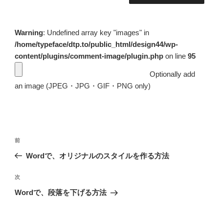
Warning
: Undefined array key "images" in
/home/typeface/dtp.to/public_html/design44/wp-
content/plugins/comment-image/plugin.php
on line
95
Optionally add
an image (JPEG・JPG・GIF・PNG only)
投
前
前
稿
の
Wordで、オリジナルのスタイルを作る方法
ナ
投
ビ
稿
次
次
ゲ
の
Wordで、段落を下げる方法
投
ー
稿
シ