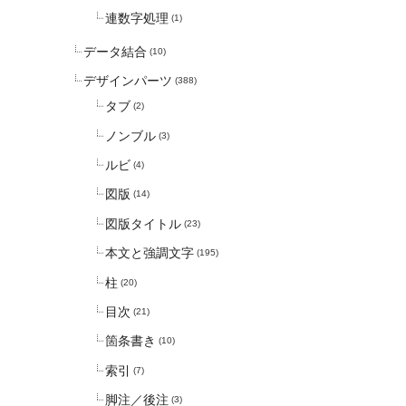
連数字処理
(1)
データ結合
(10)
デザインパーツ
(388)
タブ
(2)
ノンブル
(3)
ルビ
(4)
図版
(14)
図版タイトル
(23)
本文と強調文字
(195)
柱
(20)
目次
(21)
箇条書き
(10)
索引
(7)
脚注／後注
(3)