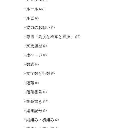
ルール
(22)
ルビ
(2)
協力のお願い
(1)
厳選「高度な検索と置換」
(39)
変更履歴
(3)
改ページ
(2)
数式
(4)
文字数と行数
(8)
段落
(6)
段落番号
(1)
箇条書き
(13)
編集記号
(2)
縦組み・横組み
(2)