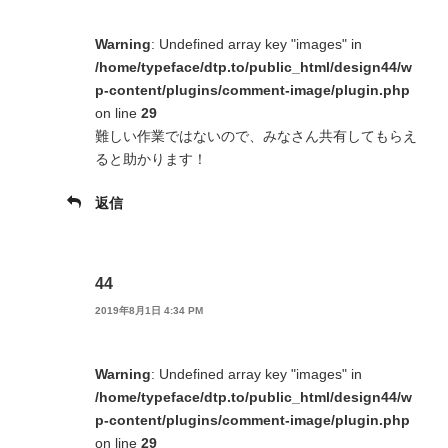
Warning
: Undefined array key "images" in
/home/typeface/dtp.to/public_html/design44/w
p-content/plugins/comment-image/plugin.php
on line
29
難しい作業ではないので、みなさん共有してもらえ
ると助かります！
返信
44
2019年8月1日 4:34 PM
Warning
: Undefined array key "images" in
/home/typeface/dtp.to/public_html/design44/w
p-content/plugins/comment-image/plugin.php
on line
29