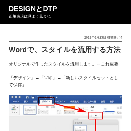
コ
DESIGNとDTP
ン
正規表現は見よう見まね
テ
ン
ツ
投
2019年6月23日
投稿者:
44
へ
稿
ス
Wordで、スタイルを流用する方法
日:
キ
ッ
オリジナルで作ったスタイルを流用します。←これ重要
プ
「デザイン」→「▽印」→「新しいスタイルセットとし
て保存」