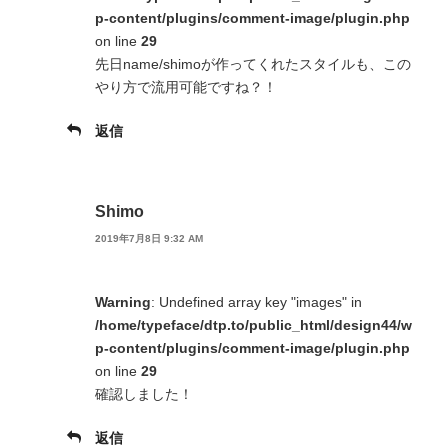
p-content/plugins/comment-image/plugin.php
on line
29
先日name/shimoが作ってくれたスタイルも、この
やり方で流用可能ですね？！
返信
Shimo
2019年7月8日 9:32 AM
Warning
: Undefined array key "images" in
/home/typeface/dtp.to/public_html/design44/w
p-content/plugins/comment-image/plugin.php
on line
29
確認しました！
返信