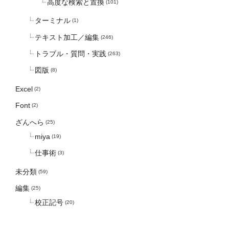
高度な検索と置換
(101)
ターミナル
(1)
テキスト加工／編集
(246)
トラブル・質問・実践
(263)
図版
(8)
Excel
(2)
Font
(2)
ざんへら
(25)
miya
(19)
仕事術
(3)
未分類
(59)
編集
(25)
校正記号
(20)