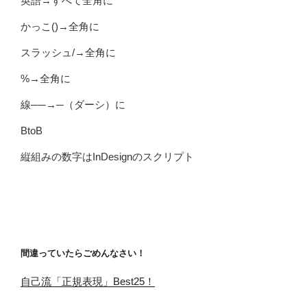
英語→すべて全角に
かっこ()→全角に
スラッシュ/→全角に
%→全角に
線──→─（ダーシ）に
BtoB
縦組みの数字はInDesignのスクリプト
間違っていたらごめんなさい！
自己流「正規表現」Best25！