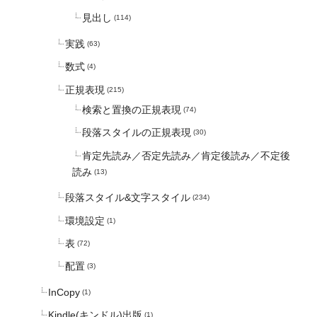
見出し
(114)
実践
(63)
数式
(4)
正規表現
(215)
検索と置換の正規表現
(74)
段落スタイルの正規表現
(30)
肯定先読み／否定先読み／肯定後読み／不定後
読み
(13)
段落スタイル&文字スタイル
(234)
環境設定
(1)
表
(72)
配置
(3)
InCopy
(1)
Kindle(キンドル)出版
(1)