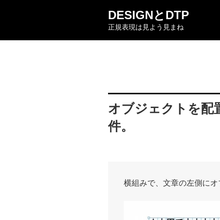
コ
DESIGNとDTP
ン
正規表現は見よう見まね
テ
ン
ツ
へ
ス
キ
ッ
オブジェクトを配
プ
件。
横組みで、文章の左側にオ