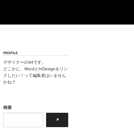
PROFILE
デザイナーの44です。
どこかに、WordとInDesignをリン
クしたい！って編集者はいません
かね？
検索