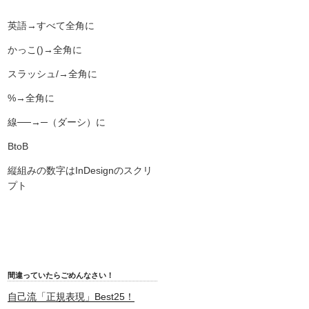
英語→すべて全角に
かっこ()→全角に
スラッシュ/→全角に
%→全角に
線──→─（ダーシ）に
BtoB
縦組みの数字はInDesignのスクリ
プト
間違っていたらごめんなさい！
自己流「正規表現」Best25！