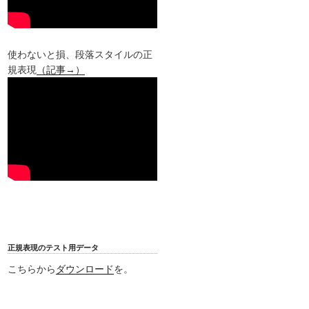
使わないと損、段落スタイルの正
規表現
（記事→）
正規表現のテスト用データ
こちらから
ダウンロード
を。