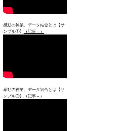
感動の神業、データ結合とは【サ
ンプル①】
（記事→）
感動の神業、データ結合とは【サ
ンプル②】
（記事→）