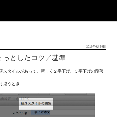
投
2016年6月18日
稿
日:
ょっとしたコツ／基準
落スタイルがあって、新しく２字下げ、３字下げの段落
け違うとき、