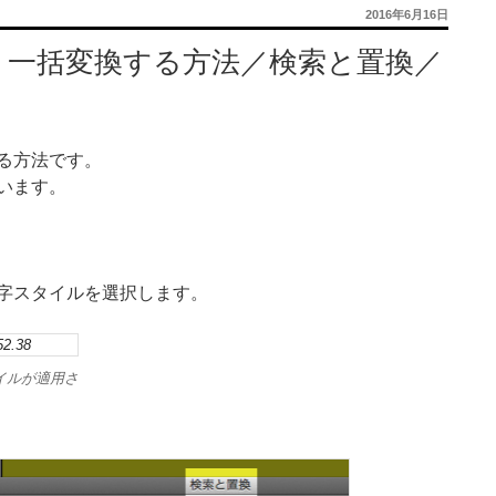
投
2016年6月16日
稿
日:
、一括変換する方法／検索と置換／
る方法です。
います。
字スタイルを選択します。
イルが適用さ