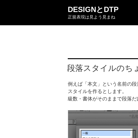
コ
DESIGNとDTP
ン
正規表現は見よう見まね
テ
ン
ツ
へ
ス
キ
ッ
段落スタイルのち
プ
例えば「本文」という名前の段
スタイルを作るとします。
級数・書体がそのままで段落だ