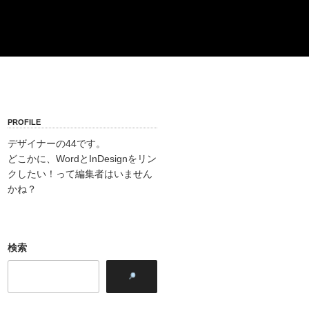
PROFILE
デザイナーの44です。
どこかに、WordとInDesignをリン
クしたい！って編集者はいません
かね？
検索