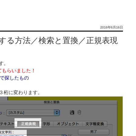
投
2016年6月16日
稿
日:
索する方法／検索と置換／正規表現
す。
教えてもらいました！
がネットで探したもの
３桁に変わります。