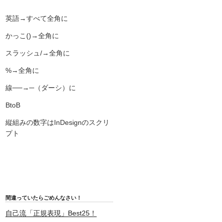
英語→すべて全角に
かっこ()→全角に
スラッシュ/→全角に
%→全角に
線──→─（ダーシ）に
BtoB
縦組みの数字はInDesignのスクリ
プト
間違っていたらごめんなさい！
自己流「正規表現」Best25！