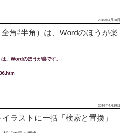
投
2016年4月28日
稿
日:
全角⇄半角）は、Wordのほうが楽
は、Wordのほうが楽です。
306.htm
投
2016年4月28日
稿
日:
をイラストに一括「検索と置換」