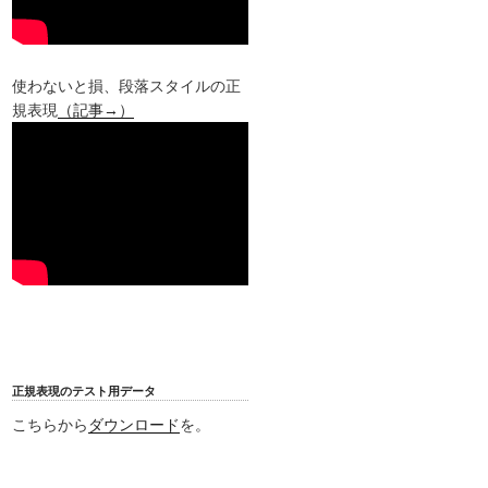
使わないと損、段落スタイルの正
規表現
（記事→）
正規表現のテスト用データ
こちらから
ダウンロード
を。