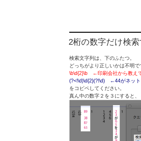
2桁の数字だけ検
検索文字列は、下のふたつ。
どっちがより正しいかは不明で
\b\d{2}\b ←印刷会社から
(?<!\d)\d{2}(?!\d) ←44
をコピペしてください。
真ん中の数字２を３にすると、