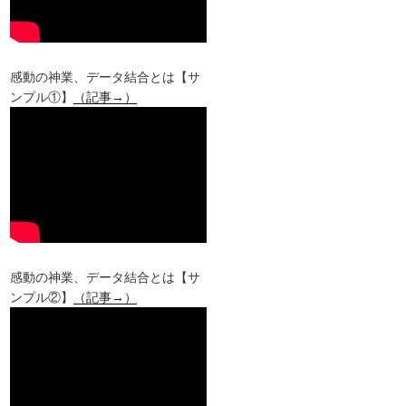
感動の神業、データ結合とは【サ
ンプル①】
（記事→）
感動の神業、データ結合とは【サ
ンプル②】
（記事→）