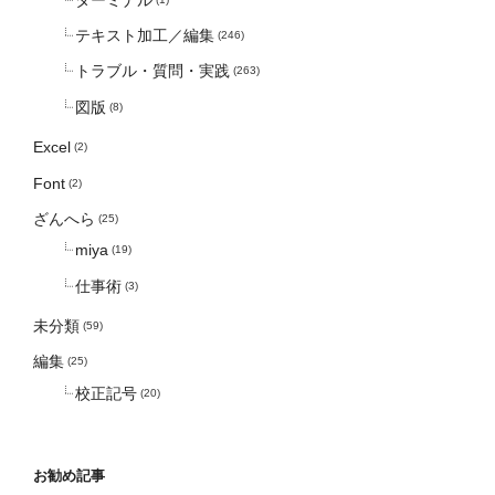
テキスト加工／編集
(246)
トラブル・質問・実践
(263)
図版
(8)
Excel
(2)
Font
(2)
ざんへら
(25)
miya
(19)
仕事術
(3)
未分類
(59)
編集
(25)
校正記号
(20)
お勧め記事