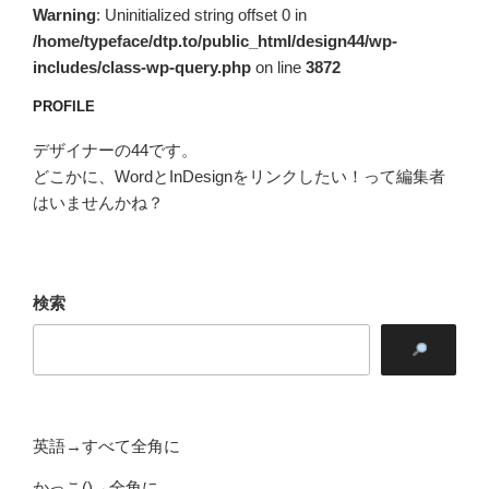
ン
Warning
: Uninitialized string offset 0 in
/home/typeface/dtp.to/public_html/design44/wp-
includes/class-wp-query.php
on line
3872
PROFILE
デザイナーの44です。
どこかに、WordとInDesignをリンクしたい！って編集者
はいませんかね？
検索
英語→すべて全角に
かっこ()→全角に