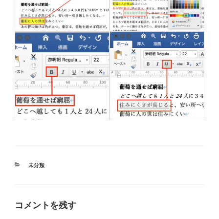
カ
未分類
テ
ゴ
リ
ー
コメントを残す