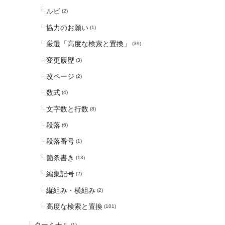
ルビ
(2)
協力のお願い
(1)
厳選「高度な検索と置換」
(39)
変更履歴
(3)
改ページ
(2)
数式
(4)
文字数と行数
(8)
段落
(6)
段落番号
(1)
箇条書き
(13)
編集記号
(2)
縦組み・横組み
(2)
高度な検索と置換
(101)
ターミナル
(1)