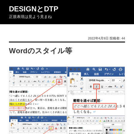
コ
DESIGNとDTP
ン
正規表現は見よう見まね
テ
ン
ツ
投
2022年4月9日
投稿者:
44
へ
稿
ス
Wordのスタイル等
日:
キ
ッ
プ