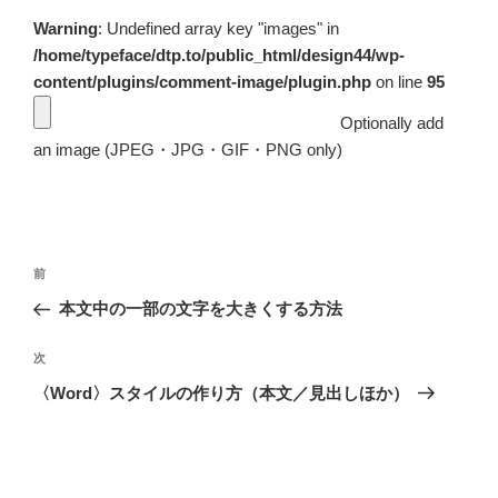
Warning
: Undefined array key "images" in
/home/typeface/dtp.to/public_html/design44/wp-
content/plugins/comment-image/plugin.php
on line
95
Optionally add
an image (JPEG・JPG・GIF・PNG only)
投
前
前
稿
の
本文中の一部の文字を大きくする方法
ナ
投
ビ
稿
次
次
ゲ
の
〈Word〉スタイルの作り方（本文／見出しほか）
投
ー
稿
シ
ョ