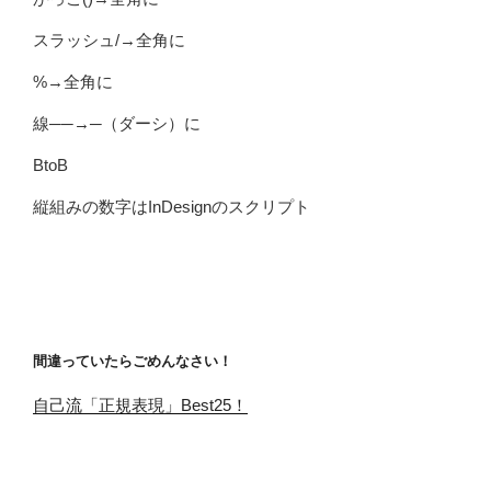
スラッシュ/→全角に
%→全角に
線──→─（ダーシ）に
BtoB
縦組みの数字はInDesignのスクリプト
間違っていたらごめんなさい！
自己流「正規表現」Best25！