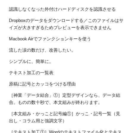
認識しなくなった外付けハードディスクを認識させる
Dropboxのデータをダウンロードする／このファイルはサ
イズが大きすぎるためプレビューを表示できません
Macbook Airでファンクションキーを使う
流した涙の数だけ、改善したい。
シンプルに、簡単に。
テキスト加工の一覧表
原稿に記号とカッコをつける理由
［神業「データ結合」①］定型デザインなら、データ結
合。ものの数十秒で、本文組みが終わります。
［本文組み・かっこと記号編①］かっこ・記号一覧（見
出し・コラム用と強調文字）
［テキスト加工①］Wordのテキストファイル化とテキス