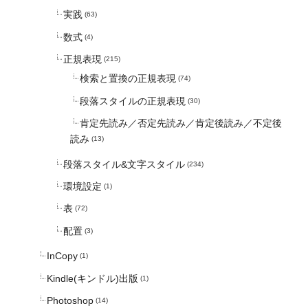
実践
(63)
数式
(4)
正規表現
(215)
検索と置換の正規表現
(74)
段落スタイルの正規表現
(30)
肯定先読み／否定先読み／肯定後読み／不定後
読み
(13)
段落スタイル&文字スタイル
(234)
環境設定
(1)
表
(72)
配置
(3)
InCopy
(1)
Kindle(キンドル)出版
(1)
Photoshop
(14)