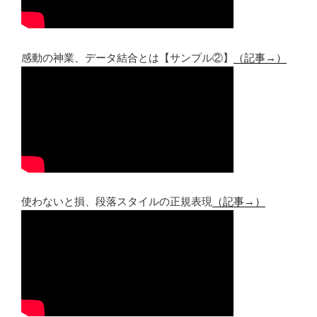
感動の神業、データ結合とは【サンプル②】
（記事→）
使わないと損、段落スタイルの正規表現
（記事→）