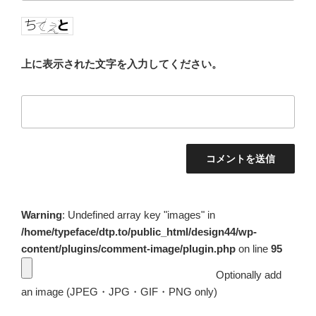
上に表示された文字を入力してください。
Warning
: Undefined array key "images" in
/home/typeface/dtp.to/public_html/design44/wp-
content/plugins/comment-image/plugin.php
on line
95
Optionally add
an image (JPEG・JPG・GIF・PNG only)