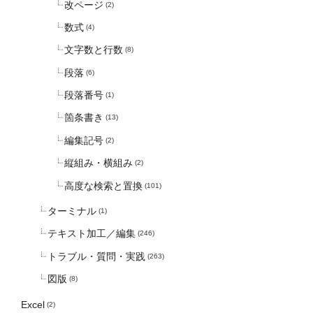
改ページ
(2)
数式
(4)
文字数と行数
(8)
段落
(6)
段落番号
(1)
箇条書き
(13)
編集記号
(2)
縦組み・横組み
(2)
高度な検索と置換
(101)
ターミナル
(1)
テキスト加工／編集
(246)
トラブル・質問・実践
(263)
図版
(8)
Excel
(2)