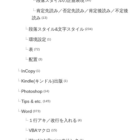
段落スタイルの正規表現
(30)
肯定先読み／否定先読み／肯定後読み／不定後
読み
(13)
段落スタイル&文字スタイル
(234)
環境設定
(1)
表
(72)
配置
(3)
InCopy
(1)
Kindle(キンドル)出版
(1)
Photoshop
(14)
Tips & etc.
(145)
Word
(373)
１行アキ／改行を入れる
(4)
VBAマクロ
(15)