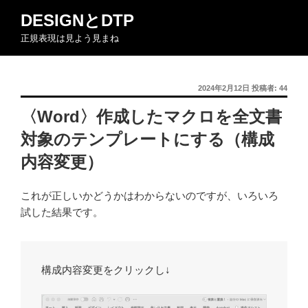
コ
DESIGNとDTP
ン
正規表現は見よう見まね
テ
ン
ツ
投
2024年2月12日
投稿者:
44
へ
稿
ス
〈Word〉作成したマクロを全文書
日:
キ
対象のテンプレートにする（構成
ッ
プ
内容変更）
これが正しいかどうかはわからないのですが、いろいろ
試した結果です。
構成内容変更をクリックし↓