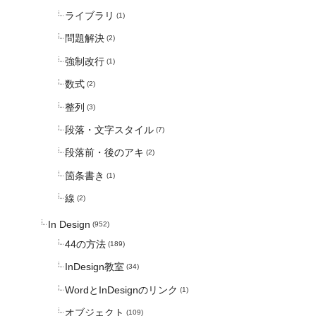
ライブラリ
(1)
問題解決
(2)
強制改行
(1)
数式
(2)
整列
(3)
段落・文字スタイル
(7)
段落前・後のアキ
(2)
箇条書き
(1)
線
(2)
In Design
(952)
44の方法
(189)
InDesign教室
(34)
WordとInDesignのリンク
(1)
オブジェクト
(109)