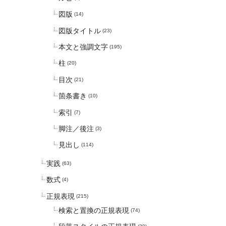
図版
(14)
図版タイトル
(23)
本文と強調文字
(195)
柱
(20)
目次
(21)
箇条書き
(10)
索引
(7)
脚注／後注
(3)
見出し
(114)
実践
(63)
数式
(4)
正規表現
(215)
検索と置換の正規表現
(74)