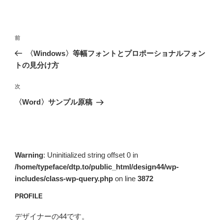
投
前
前
稿
の
〈Windows〉等幅フォントとプロポーショナルフォン
ナ
投
トの見分け方
ビ
稿
ゲ
次
次
の
ー
〈Word〉サンプル原稿
投
シ
稿
ョ
ン
Warning
: Uninitialized string offset 0 in
/home/typeface/dtp.to/public_html/design44/wp-
includes/class-wp-query.php
on line
3872
PROFILE
デザイナーの44です。