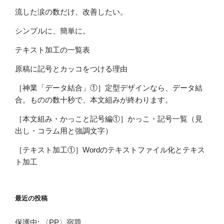
流した涙の数だけ、改善したい。
シンプルに、簡単に。
テキスト加工の一覧表
原稿に記号とカッコをつける理由
［神業「データ結合」①］定型デザインなら、データ結
合。ものの数十秒で、本文組みが終わります。
［本文組み・かっこと記号編①］かっこ・記号一覧（見
出し・コラム用と強調文字）
［テキスト加工①］Wordのテキストファイル化とテキス
ト加工
最近の投稿
保護中: 〈PP〉宿題