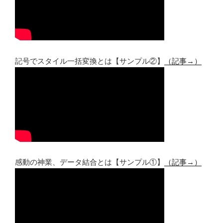
記号でスタイル一括変換とは【サンプル②】
（記事→）
感動の神業、データ結合とは【サンプル①】
（記事→）