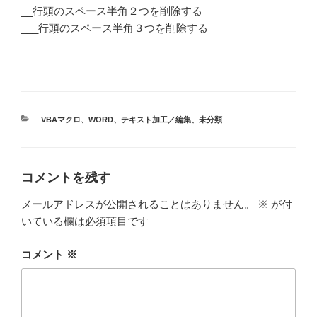
__行頭のスペース半角２つを削除する
___行頭のスペース半角３つを削除する
カ
VBAマクロ
、
WORD
、
テキスト加工／編集
、
未分類
テ
ゴ
リ
ー
コメントを残す
メールアドレスが公開されることはありません。
※
が付
いている欄は必須項目です
コメント
※