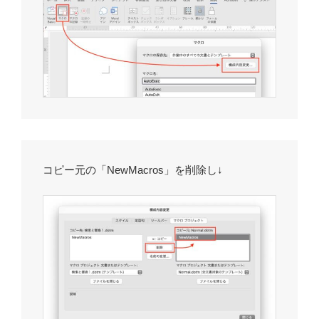
コピー元の「NewMacros」を削除し↓