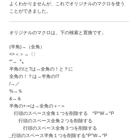
よくわかりませんが、これでオリジナルのマクロを使う
ことができました。
オリジナルのマクロは、下の検索と置換です。
(半角)→（全角）
<>＜＞→〈〉
“”→〝〟
半角の!と?は→全角の！と？に
全角の！？は→半角の!?
/→／
%→％
&→＆
半角の+-=は→全角の＋−＝
行頭のスペース全角１つを削除する ^P^W→^P
行頭のスペース全角２つを削除する
行頭のスペース全角３つを削除する
_行頭のスペース半角１つを削除する^P^W→^P