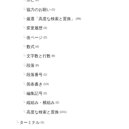
ルビ
協力のお願い
(1)
厳選「高度な検索と置換」
(39)
変更履歴
(3)
改ページ
(2)
数式
(4)
文字数と行数
(8)
段落
(6)
段落番号
(1)
箇条書き
(13)
編集記号
(2)
縦組み・横組み
(2)
高度な検索と置換
(101)
ターミナル
(1)