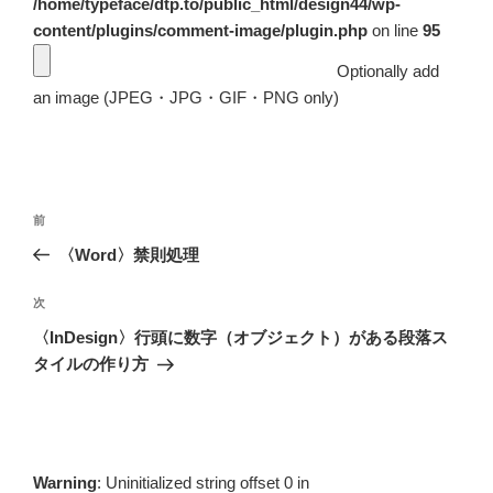
/home/typeface/dtp.to/public_html/design44/wp-
content/plugins/comment-image/plugin.php
on line
95
Optionally add
an image (JPEG・JPG・GIF・PNG only)
投
前
前
稿
の
〈Word〉禁則処理
ナ
投
ビ
稿
次
次
ゲ
の
〈InDesign〉行頭に数字（オブジェクト）がある段落ス
投
ー
タイルの作り方
稿
シ
ョ
ン
Warning
: Uninitialized string offset 0 in