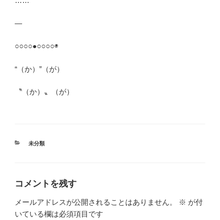
……
―
○○○○●○○○○◉
“（か）”（が）
〝（か）〟（が）
カ
未分類
テ
ゴ
リ
ー
コメントを残す
メールアドレスが公開されることはありません。
※
が付
いている欄は必須項目です