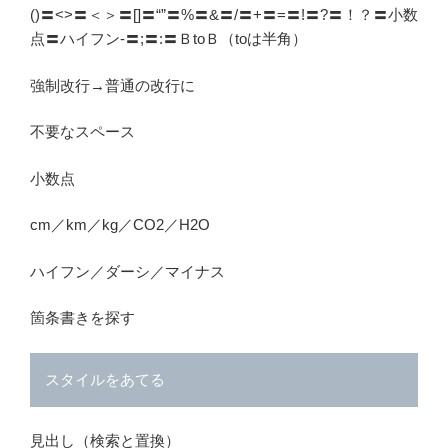
()〓<>〓＜＞〓[]〓“”〓%〓&〓/〓+〓=〓!〓?〓！？〓小数
点〓ハイフン-〓;〓:〓ＢtoＢ（toは半角）
強制改行→普通の改行に
不要なスペース
小数点
cm／km／kg／CO2／H2O
ハイフン／ダーシ／マイナス
箇条書きを探す
スタイルをあてる
見出し（検索と置換）