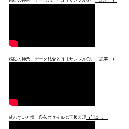
感動の神業、データ結合とは【サンプル①】
（記事→）
感動の神業、データ結合とは【サンプル②】
（記事→）
使わないと損、段落スタイルの正規表現
（記事→）