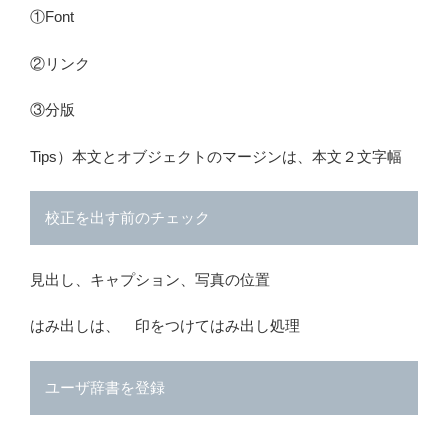
①Font
②リンク
③分版
Tips）本文とオブジェクトのマージンは、本文２文字幅
校正を出す前のチェック
見出し、キャプション、写真の位置
はみ出しは、 印をつけてはみ出し処理
ユーザ辞書を登録