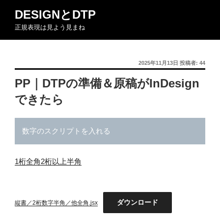
コ
DESIGNとDTP
ン
正規表現は見よう見まね
テ
ン
ツ
投
2025年11月13日
投稿者:
44
へ
稿
ス
PP｜DTPの準備＆原稿がInDesign
日:
キ
できたら
ッ
プ
数字のスクリプトを入れる
1桁全角2桁以上半角
ダウンロード
縦書／2桁数字半角／他全角.jsx