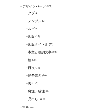
デザインパーツ
(388)
タブ
(2)
ノンブル
(3)
ルビ
(4)
図版
(14)
図版タイトル
(23)
本文と強調文字
(195)
柱
(20)
目次
(21)
箇条書き
(10)
索引
(7)
脚注／後注
(3)
見出し
(114)
実践
(63)