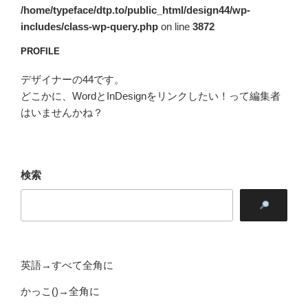
/home/typeface/dtp.to/public_html/design44/wp-
includes/class-wp-query.php
on line
3872
PROFILE
デザイナーの44です。
どこかに、WordとInDesignをリンクしたい！って編集者
はいませんかね？
検索
英語→すべて全角に
かっこ()→全角に