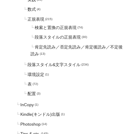
数式
(4)
正規表現
(215)
検索と置換の正規表現
(74)
段落スタイルの正規表現
(30)
肯定先読み／否定先読み／肯定後読み／不定後
読み
(13)
段落スタイル&文字スタイル
(234)
環境設定
(1)
表
(72)
配置
(3)
InCopy
(1)
Kindle(キンドル)出版
(1)
Photoshop
(14)
Tips & etc.
(145)