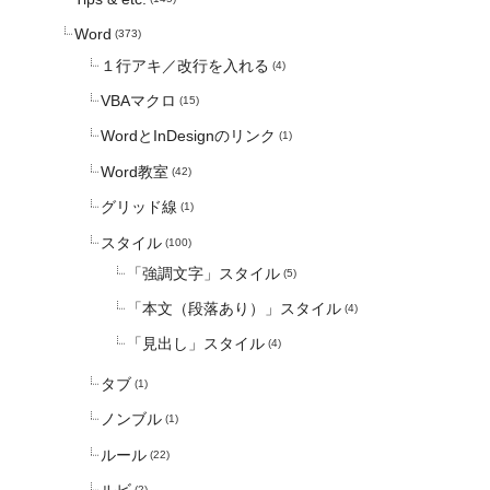
Word
(373)
１行アキ／改行を入れる
(4)
VBAマクロ
(15)
WordとInDesignのリンク
(1)
Word教室
(42)
グリッド線
(1)
スタイル
(100)
「強調文字」スタイル
(5)
「本文（段落あり）」スタイル
(4)
「見出し」スタイル
(4)
タブ
(1)
ノンブル
(1)
ルール
(22)
(2)