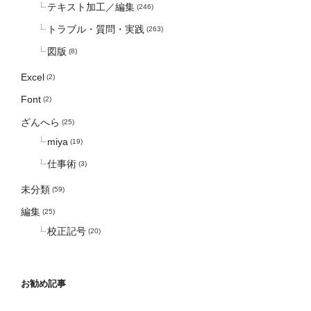
テキスト加工／編集
(246)
トラブル・質問・実践
(263)
図版
(8)
Excel
(2)
Font
(2)
ざんへら
(25)
miya
(19)
仕事術
(3)
未分類
(59)
編集
(25)
校正記号
(20)
お勧め記事