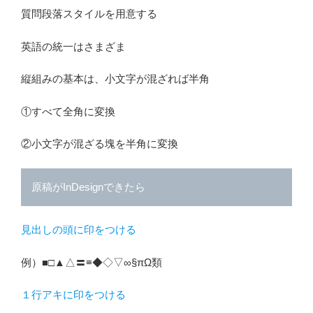
質問段落スタイルを用意する
英語の統一はさまざま
縦組みの基本は、小文字が混ざれば半角
①すべて全角に変換
②小文字が混ざる塊を半角に変換
原稿がInDesignできたら
見出しの頭に印をつける
例）■□▲△〓≡◆◇▽∞§πΩ類
１行アキに印をつける