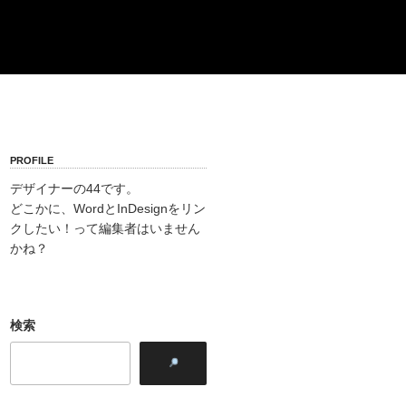
PROFILE
デザイナーの44です。
どこかに、WordとInDesignをリン
クしたい！って編集者はいません
かね？
検索