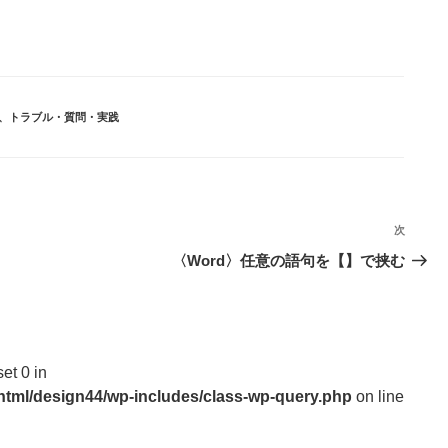
、
トラブル・質問・実践
次
次
の
。
〈Word〉任意の語句を【】で挟む
投
稿
set 0 in
_html/design44/wp-includes/class-wp-query.php
on line