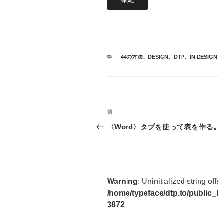
カ
44の方法
、
DESIGN
、
DTP
、
IN DESIGN
テ
ゴ
リ
ー
投
前
前
稿
の
〈Word〉タブを使って表を作る
投
ナ
稿
ビ
ゲ
Warning
: Uninitialized string off
ー
/home/typeface/dtp.to/public
3872
シ