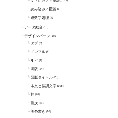
文字組みアキ量設定
(3)
読み込み／配置
(1)
連数字処理
(1)
データ結合
(10)
デザインパーツ
(388)
タブ
(2)
ノンブル
(3)
ルビ
(4)
図版
(14)
図版タイトル
(23)
本文と強調文字
(195)
柱
(20)
目次
(21)
箇条書き
(10)