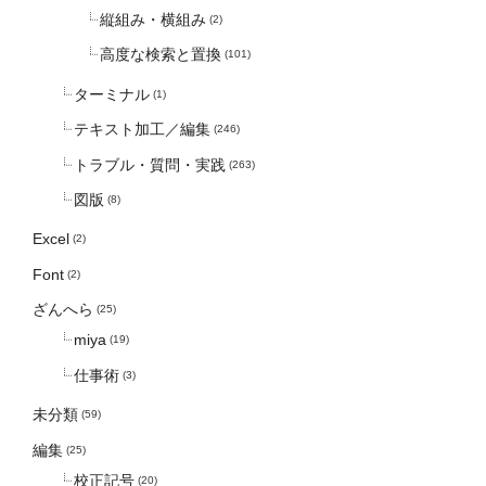
縦組み・横組み
(2)
高度な検索と置換
(101)
ターミナル
(1)
テキスト加工／編集
(246)
トラブル・質問・実践
(263)
図版
(8)
Excel
(2)
Font
(2)
ざんへら
(25)
miya
(19)
仕事術
(3)
未分類
(59)
編集
(25)
校正記号
(20)