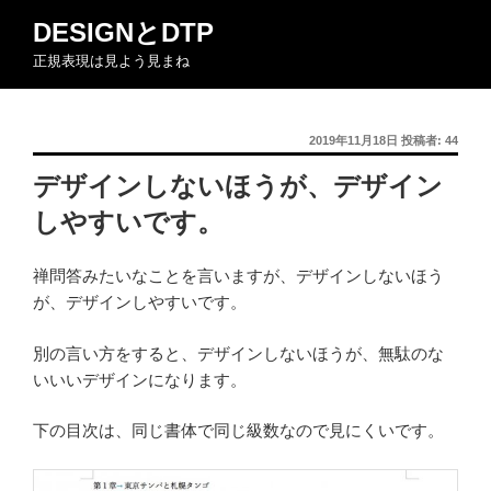
コ
DESIGNとDTP
ン
正規表現は見よう見まね
テ
ン
ツ
投
2019年11月18日
投稿者:
44
へ
稿
ス
デザインしないほうが、デザイン
日:
キ
しやすいです。
ッ
プ
禅問答みたいなことを言いますが、デザインしないほう
が、デザインしやすいです。
別の言い方をすると、デザインしないほうが、無駄のな
いいいデザインになります。
下の目次は、同じ書体で同じ級数なので見にくいです。