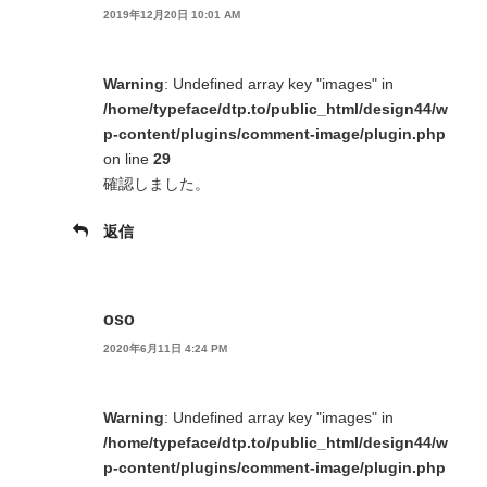
2019年12月20日 10:01 AM
Warning
: Undefined array key "images" in
/home/typeface/dtp.to/public_html/design44/w
p-content/plugins/comment-image/plugin.php
on line
29
確認しました。
返信
oso
2020年6月11日 4:24 PM
Warning
: Undefined array key "images" in
/home/typeface/dtp.to/public_html/design44/w
p-content/plugins/comment-image/plugin.php