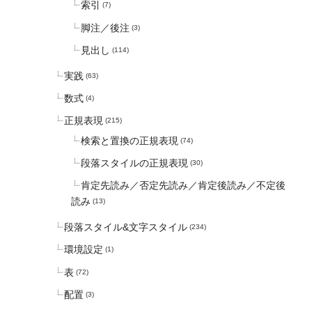
索引
(7)
脚注／後注
(3)
見出し
(114)
実践
(63)
数式
(4)
正規表現
(215)
検索と置換の正規表現
(74)
段落スタイルの正規表現
(30)
肯定先読み／否定先読み／肯定後読み／不定後
読み
(13)
段落スタイル&文字スタイル
(234)
環境設定
(1)
表
(72)
配置
(3)