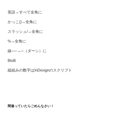
英語→すべて全角に
かっこ()→全角に
スラッシュ/→全角に
%→全角に
線──→─（ダーシ）に
BtoB
縦組みの数字はInDesignのスクリプト
間違っていたらごめんなさい！