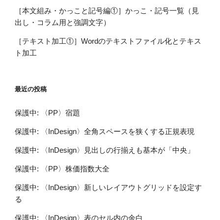
［本文組み・かっこと記号編①］かっこ・記号一覧（見
出し・コラム用と強調文字）
［テキスト加工①］Wordのテキストファイル化とテキス
ト加工
最近の投稿
保護中: 〈PP〉宿題
保護中: 〈InDesign〉全角スペースを狭くする正規表現
保護中: 〈InDesign〉見出しの行揃えも基本が「中央」
保護中: 〈PP〉株価指数大全
保護中: 〈InDesign〉新しいレイアウトグリッドを設定す
る
保護中: 〈InDesign〉表のセル内の余白