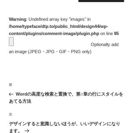
Warning
: Undefined array key "images" in
/home/typeface/dtp.to/public_html/design44/wp-
content/plugins/comment-image/plugin.php
on line
95
Optionally add
an image (JPEG・JPG・GIF・PNG only)
投
前
前
稿
の
Wordの高度な検索と置換で、第○章の行にスタイルを
ナ
投
あてる方法
ビ
稿
ゲ
次
次
の
ー
デザインすると意識しないほうが、いいデザインになり
投
シ
ます。