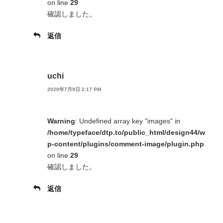
on line
29
確認しました。
返信
uchi
2020年7月9日 2:17 PM
Warning
: Undefined array key "images" in
/home/typeface/dtp.to/public_html/design44/w
p-content/plugins/comment-image/plugin.php
on line
29
確認しました。
返信