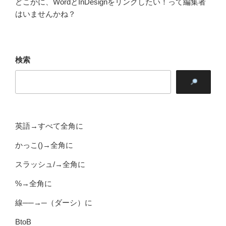
どこかに、WordとInDesignをリンクしたい！って編集者
はいませんかね？
検索
英語→すべて全角に
かっこ()→全角に
スラッシュ/→全角に
%→全角に
線──→─（ダーシ）に
BtoB