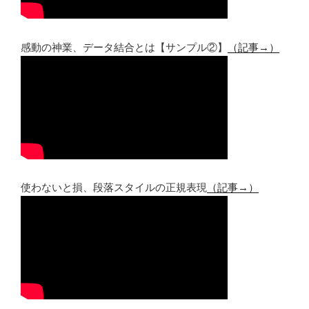
感動の神業、データ結合とは【サンプル②】
（記事→）
使わないと損、段落スタイルの正規表現
（記事→）