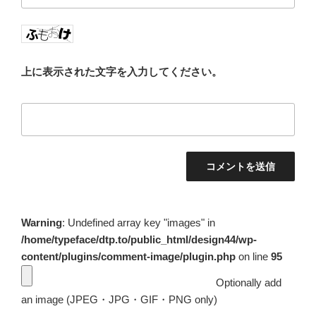
上に表示された文字を入力してください。
Warning
: Undefined array key "images" in
/home/typeface/dtp.to/public_html/design44/wp-
content/plugins/comment-image/plugin.php
on line
95
Optionally add
an image (JPEG・JPG・GIF・PNG only)