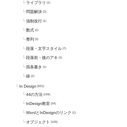
ライブラリ
(1)
問題解決
(2)
強制改行
(1)
数式
(2)
整列
(3)
段落・文字スタイル
(7)
段落前・後のアキ
(2)
箇条書き
(1)
線
(2)
In Design
(952)
44の方法
(189)
InDesign教室
(34)
WordとInDesignのリンク
(1)
オブジェクト
(109)