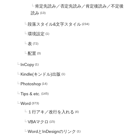
肯定先読み／否定先読み／肯定後読み／不定後
読み
(13)
段落スタイル&文字スタイル
(234)
環境設定
(1)
表
(72)
配置
(3)
InCopy
(1)
Kindle(キンドル)出版
(1)
Photoshop
(14)
Tips & etc.
(145)
Word
(373)
１行アキ／改行を入れる
(4)
VBAマクロ
(15)
WordとInDesignのリンク
(1)