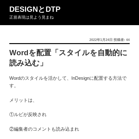
コ
DESIGNとDTP
ン
正規表現は見よう見まね
テ
ン
ツ
投
2022年1月24日
投稿者:
44
へ
稿
ス
Wordを配置「スタイルを自動的に
日:
キ
読み込む」
ッ
プ
Wordのスタイルを活かして、InDesignに配置する方法で
す。
メリットは、
①ルビが反映され
②編集者のコメントも読み込まれ