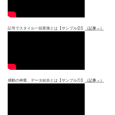
記号でスタイル一括変換とは【サンプル②】
（記事→）
感動の神業、データ結合とは【サンプル①】
（記事→）