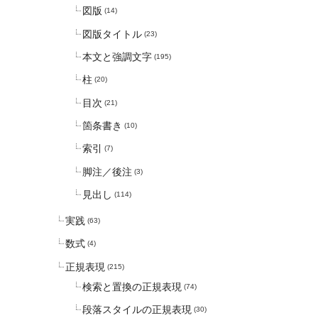
図版
(14)
図版タイトル
(23)
本文と強調文字
(195)
柱
(20)
目次
(21)
箇条書き
(10)
索引
(7)
脚注／後注
(3)
見出し
(114)
実践
(63)
数式
(4)
正規表現
(215)
検索と置換の正規表現
(74)
段落スタイルの正規表現
(30)