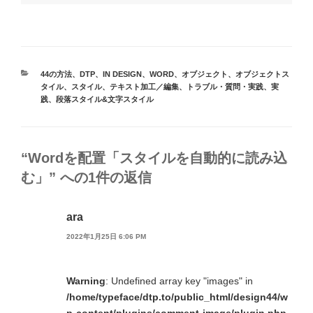
カ
44の方法
、
DTP
、
IN DESIGN
、
WORD
、
オブジェクト
、
オブジェクトス
テ
タイル
、
スタイル
、
テキスト加工／編集
、
トラブル・質問・実践
、
実
ゴ
践
、
段落スタイル&文字スタイル
リ
ー
“Wordを配置「スタイルを自動的に読み込
む」” への1件の返信
ara
2022年1月25日 6:06 PM
Warning
: Undefined array key "images" in
/home/typeface/dtp.to/public_html/design44/w
p-content/plugins/comment-image/plugin.php