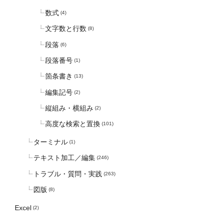
数式
(4)
文字数と行数
(8)
段落
(6)
段落番号
(1)
箇条書き
(13)
編集記号
(2)
縦組み・横組み
(2)
高度な検索と置換
(101)
ターミナル
(1)
テキスト加工／編集
(246)
トラブル・質問・実践
(263)
図版
(8)
Excel
(2)