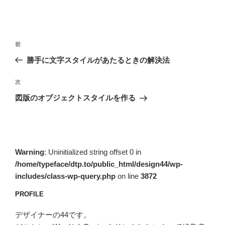
投
前
前
稿
の
勝手に文字スタイルがあたるときの解決法
ナ
投
ビ
稿
次
次
ゲ
の
図版のオブジェクトスタイルを作る
投
ー
稿
シ
ョ
ン
Warning
: Uninitialized string offset 0 in
/home/typeface/dtp.to/public_html/design44/wp-
includes/class-wp-query.php
on line
3872
PROFILE
デザイナーの44です。