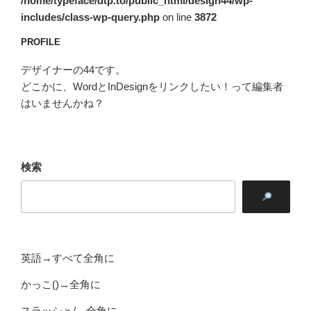
/home/typeface/dtp.to/public_html/design44/wp-
includes/class-wp-query.php
on line
3872
PROFILE
デザイナーの44です。
どこかに、WordとInDesignをリンクしたい！って編集者
はいませんかね？
検索
英語→すべて全角に
かっこ()→全角に
スラッシュ/→全角に