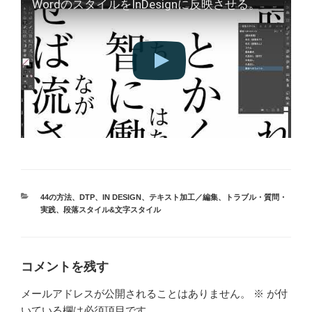
WordのスタイルをInDesignに反映させる。
カ
44の方法
、
DTP
、
IN DESIGN
、
テキスト加工／編集
、
トラブル・質問・
テ
実践
、
段落スタイル&文字スタイル
ゴ
リ
ー
コメントを残す
メールアドレスが公開されることはありません。
※
が付
いている欄は必須項目です