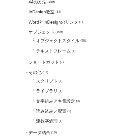
44の方法
(189)
InDesign教室
(34)
WordとInDesignのリンク
(1)
オブジェクト
(109)
オブジェクトスタイル
(58)
テキストフレーム
(6)
ショートカット
(2)
その他
(31)
スクリプト
(7)
ライブラリ
(4)
文字組みアキ量設定
(3)
読み込み／配置
(1)
連数字処理
(1)
データ結合
(10)