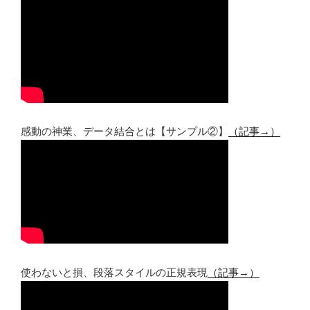
感動の神業、データ結合とは【サンプル②】
（記事→）
使わないと損、段落スタイルの正規表現
（記事→）