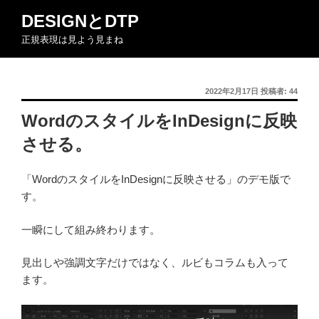
コ
DESIGNとDTP
ン
正規表現は見よう見まね
テ
ン
ツ
投
2022年2月17日
投稿者:
44
へ
稿
ス
WordのスタイルをInDesignに反映
日:
キ
させる。
ッ
プ
「WordのスタイルをInDesignに反映させる」のデモ版で
す。
一瞬にして組み終わります。
見出しや強調文字だけではなく、ルビもコラムも入って
ます。