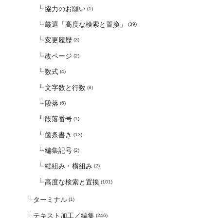
協力のお願い
(1)
厳選「高度な検索と置換」
(39)
変更履歴
(3)
改ページ
(2)
数式
(4)
文字数と行数
(8)
段落
(6)
段落番号
(1)
箇条書き
(13)
編集記号
(2)
縦組み・横組み
(2)
高度な検索と置換
(101)
ターミナル
(1)
テキスト加工／編集
(246)