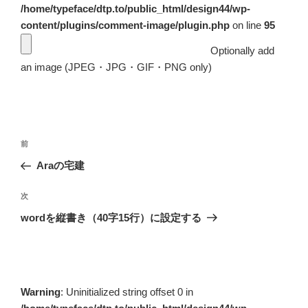
/home/typeface/dtp.to/public_html/design44/wp-
content/plugins/comment-image/plugin.php
on line
95
Optionally add
an image (JPEG・JPG・GIF・PNG only)
投
前
前
稿
の
Araの宅建
ナ
投
ビ
稿
次
次
ゲ
の
wordを縦書き（40字15行）に設定する
投
ー
稿
シ
ョ
ン
Warning
: Uninitialized string offset 0 in