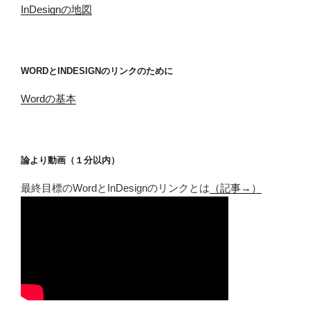
InDesignの地図
WORDとINDESIGNのリンクのために
Wordの基本
論より動画（１分以内）
最終目標のWordとInDesignのリンクとは
（記事→）