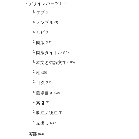
デザインパーツ
(388)
タブ
(2)
ノンブル
(3)
ルビ
(4)
図版
(14)
図版タイトル
(23)
本文と強調文字
(195)
柱
(20)
目次
(21)
箇条書き
(10)
索引
(7)
脚注／後注
(3)
見出し
(114)
実践
(63)