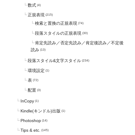
数式
(4)
正規表現
(215)
検索と置換の正規表現
(74)
段落スタイルの正規表現
(30)
肯定先読み／否定先読み／肯定後読み／不定後
読み
(13)
段落スタイル&文字スタイル
(234)
環境設定
(1)
表
(72)
配置
(3)
InCopy
(1)
Kindle(キンドル)出版
(1)
Photoshop
(14)
Tips & etc.
(145)