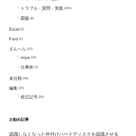
トラブル・質問・実践
(263)
図版
(8)
Excel
(2)
Font
(2)
ざんへら
(25)
miya
(19)
仕事術
(3)
未分類
(59)
編集
(25)
校正記号
(20)
お勧め記事
認識しなくなった外付けハードディスクを認識させる