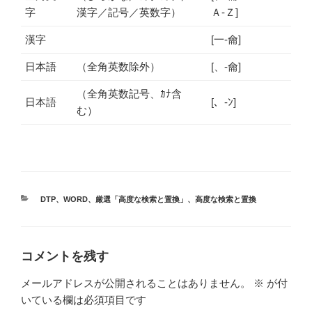
字
漢字／記号／英数字）
Ａ-Ｚ]
漢字
[一-龠]
日本語
（全角英数除外）
[、-龠]
（全角英数記号、ｶﾅ含
日本語
[、-ﾝ]
む）
カ
DTP
、
WORD
、
厳選「高度な検索と置換」
、
高度な検索と置換
テ
ゴ
リ
ー
コメントを残す
メールアドレスが公開されることはありません。
※
が付
いている欄は必須項目です