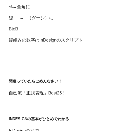
%→全角に
線──→─（ダーシ）に
BtoB
縦組みの数字はInDesignのスクリプト
間違っていたらごめんなさい！
自己流「正規表現」Best25！
INDESIGNの基本がひとめでわかる
InDesignの地図