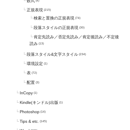
数式
(4)
正規表現
(215)
検索と置換の正規表現
(74)
段落スタイルの正規表現
(30)
肯定先読み／否定先読み／肯定後読み／不定後
読み
(13)
段落スタイル&文字スタイル
(234)
環境設定
(1)
表
(72)
配置
(3)
InCopy
(1)
Kindle(キンドル)出版
(1)
Photoshop
(14)
Tips & etc.
(145)