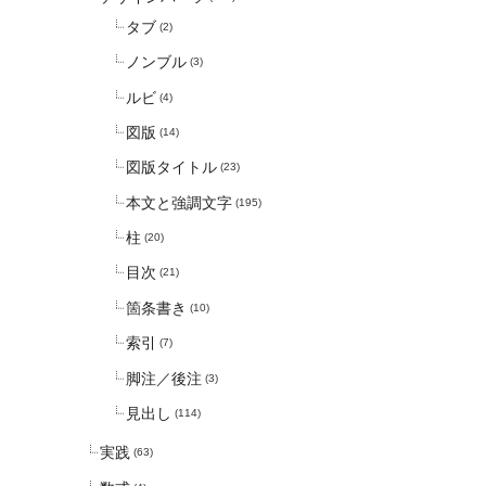
タブ
(2)
ノンブル
(3)
ルビ
(4)
図版
(14)
図版タイトル
(23)
本文と強調文字
(195)
柱
(20)
目次
(21)
箇条書き
(10)
索引
(7)
脚注／後注
(3)
見出し
(114)
実践
(63)