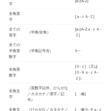
[a-zA-Z]
字
全角英
[ａ-ｚＡ-Ｚ]
字
全ての
[a-zA-Zａ-ｚＡ-
（半角/全角）
英字
Ｚ]
全ての
半角英
（半角記号含）
\!-~
数字
[０-ｚ] （又は
全角英
[０-９ａ-ｚＡ-
数字
Ｚ]）
（英数字以外。ひらがな
全角文
／カタカナ／漢字／記
[、-龠]
字
号）
全角文
（ひらがな／カタカナ／
[、-龠０-９ａ-ｚ