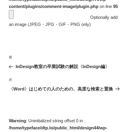
content/plugins/comment-image/plugin.php
on line
95
Optionally add
an image (JPEG・JPG・GIF・PNG only)
投
前
前
稿
の
InDesign教室の卒業試験の解説〈InDesign編〉
ナ
投
ビ
稿
次
次
ゲ
の
〈Word〉はじめての人のための、高度な検索と置換
投
ー
稿
シ
ョ
ン
Warning
: Uninitialized string offset 0 in
/home/typeface/dtp.to/public_html/design44/wp-