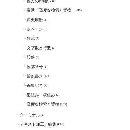
協力のお願い
(1)
厳選「高度な検索と置換」
(39)
変更履歴
(3)
改ページ
(2)
数式
(4)
文字数と行数
(8)
段落
(6)
段落番号
(1)
箇条書き
(13)
編集記号
(2)
縦組み・横組み
(2)
高度な検索と置換
(101)
ターミナル
(1)
テキスト加工／編集
(246)