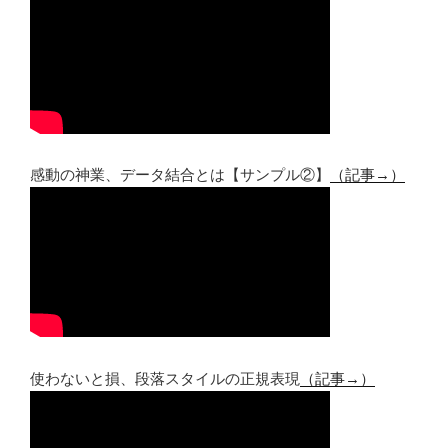
感動の神業、データ結合とは【サンプル②】
（記事→）
使わないと損、段落スタイルの正規表現
（記事→）