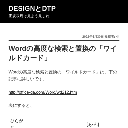
コ
DESIGNとDTP
ン
正規表現は見よう見まね
テ
ン
ツ
投
2022年4月30日
投稿者:
44
へ
稿
ス
Wordの高度な検索と置換の「ワイ
日:
キ
ルドカード」
ッ
プ
Wordの高度な検索と置換の「ワイルドカード」は、下の
記事に詳しいです。
http://office-qa.com/Word/wd212.htm
表にすると、
ひらが
[ぁ-ん]
な