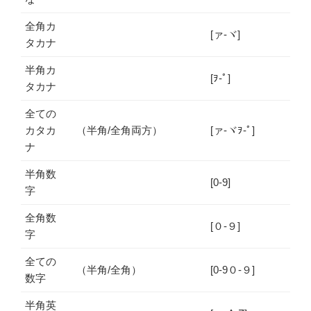
全角カ
[ァ-ヾ]
タカナ
半角カ
[ｦ-ﾟ]
タカナ
全ての
カタカ
（半角/全角両方）
[ァ-ヾｦ-ﾟ]
ナ
半角数
[0-9]
字
全角数
[０-９]
字
全ての
（半角/全角）
[0-9０-９]
数字
半角英