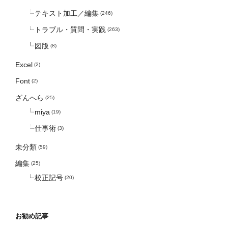
テキスト加工／編集
(246)
トラブル・質問・実践
(263)
図版
(8)
Excel
(2)
Font
(2)
ざんへら
(25)
miya
(19)
仕事術
(3)
未分類
(59)
編集
(25)
校正記号
(20)
お勧め記事