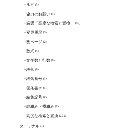
ルビ
(2)
協力のお願い
(1)
厳選「高度な検索と置換」
(39)
変更履歴
(3)
改ページ
(2)
数式
(4)
文字数と行数
(8)
段落
(6)
段落番号
(1)
箇条書き
(13)
編集記号
(2)
縦組み・横組み
(2)
高度な検索と置換
(101)
ターミナル
(1)