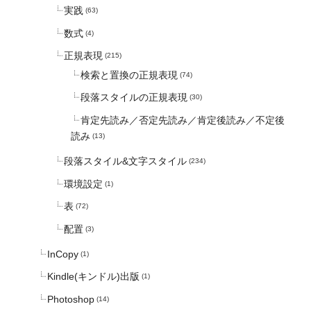
実践
(63)
数式
(4)
正規表現
(215)
検索と置換の正規表現
(74)
段落スタイルの正規表現
(30)
肯定先読み／否定先読み／肯定後読み／不定後
読み
(13)
段落スタイル&文字スタイル
(234)
環境設定
(1)
表
(72)
配置
(3)
InCopy
(1)
Kindle(キンドル)出版
(1)
Photoshop
(14)