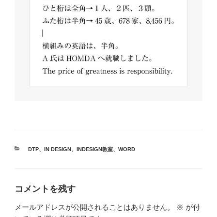
カ
DTP
、
IN DESIGN
、
INDESIGN教室
、
WORD
テ
ゴ
リ
ー
コメントを残す
メールアドレスが公開されることはありません。
※
が付