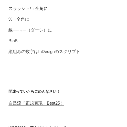
スラッシュ/→全角に
%→全角に
線──→─（ダーシ）に
BtoB
縦組みの数字はInDesignのスクリプト
間違っていたらごめんなさい！
自己流「正規表現」Best25！