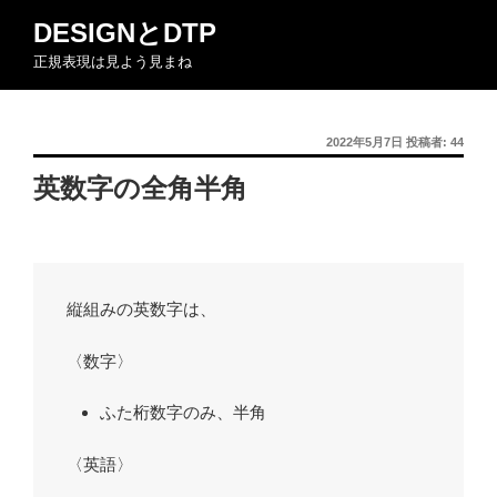
コ
DESIGNとDTP
ン
正規表現は見よう見まね
テ
ン
ツ
投
2022年5月7日
投稿者:
44
へ
稿
ス
英数字の全角半角
日:
キ
ッ
プ
縦組みの英数字は、
〈数字〉
ふた桁数字のみ、半角
〈英語〉