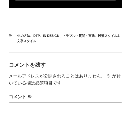
カ
44の方法
、
DTP
、
IN DESIGN
、
トラブル・質問・実践
、
段落スタイル&
テ
文字スタイル
ゴ
リ
ー
コメントを残す
メールアドレスが公開されることはありません。
※
が付
いている欄は必須項目です
コメント
※