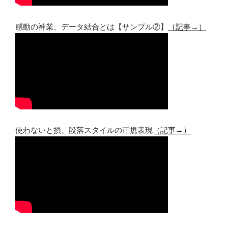
感動の神業、データ結合とは【サンプル②】
（記事→）
使わないと損、段落スタイルの正規表現
（記事→）