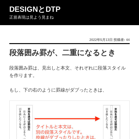
コ
DESIGNとDTP
ン
正規表現は見よう見まね
テ
ン
ツ
投
2022年5月13日
投稿者:
44
へ
稿
ス
段落囲み罫が、二重になるとき
日:
キ
ッ
段落囲み罫は、見出しと本文、それぞれに段落スタイル
プ
を作ります。
もし、下の右のように罫線がダブったときは、