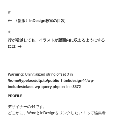
投
前
前
稿
の
〈新版〉InDesign教室の目次
ナ
投
ビ
稿
次
次
ゲ
の
行が増減しても、イラストが版面内に収まるようにする
投
ー
には
稿
シ
ョ
ン
Warning
: Uninitialized string offset 0 in
/home/typeface/dtp.to/public_html/design44/wp-
includes/class-wp-query.php
on line
3872
PROFILE
デザイナーの44です。
どこかに、WordとInDesignをリンクしたい！って編集者