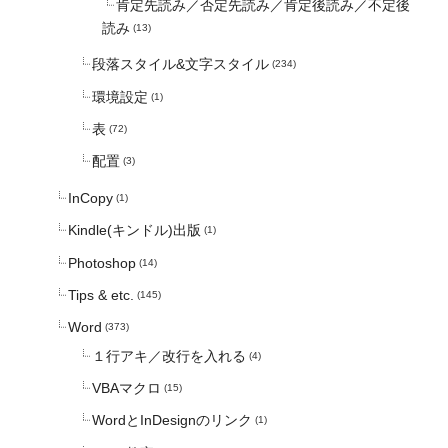
肯定先読み／否定先読み／肯定後読み／不定後
読み
(13)
段落スタイル&文字スタイル
(234)
環境設定
(1)
表
(72)
配置
(3)
InCopy
(1)
Kindle(キンドル)出版
(1)
Photoshop
(14)
Tips & etc.
(145)
Word
(373)
１行アキ／改行を入れる
(4)
VBAマクロ
(15)
WordとInDesignのリンク
(1)