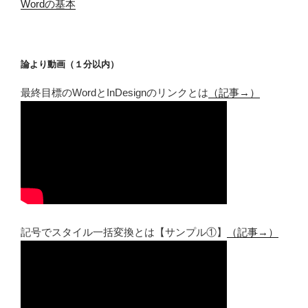
Wordの基本
論より動画（１分以内）
最終目標のWordとInDesignのリンクとは
（記事→）
記号でスタイル一括変換とは【サンプル①】
（記事→）