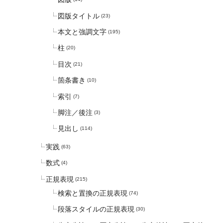
図版タイトル
(23)
本文と強調文字
(195)
柱
(20)
目次
(21)
箇条書き
(10)
索引
(7)
脚注／後注
(3)
見出し
(114)
実践
(63)
数式
(4)
正規表現
(215)
検索と置換の正規表現
(74)
段落スタイルの正規表現
(30)