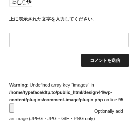
上に表示された文字を入力してください。
Warning
: Undefined array key "images" in
/home/typeface/dtp.to/public_html/design44/wp-
content/plugins/comment-image/plugin.php
on line
95
Optionally add
an image (JPEG・JPG・GIF・PNG only)