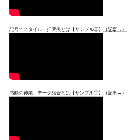
記号でスタイル一括変換とは【サンプル②】
（記事→）
感動の神業、データ結合とは【サンプル①】
（記事→）