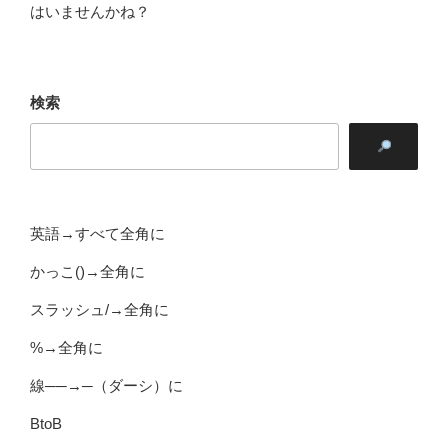
はいませんかね？
検索
英語→すべて全角に
かっこ()→全角に
スラッシュ/→全角に
%→全角に
線──→─（ダーシ）に
BtoB