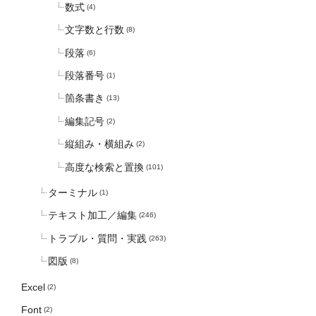
数式
(4)
文字数と行数
(8)
段落
(6)
段落番号
(1)
箇条書き
(13)
編集記号
(2)
縦組み・横組み
(2)
高度な検索と置換
(101)
ターミナル
(1)
テキスト加工／編集
(246)
トラブル・質問・実践
(263)
図版
(8)
Excel
(2)
Font
(2)