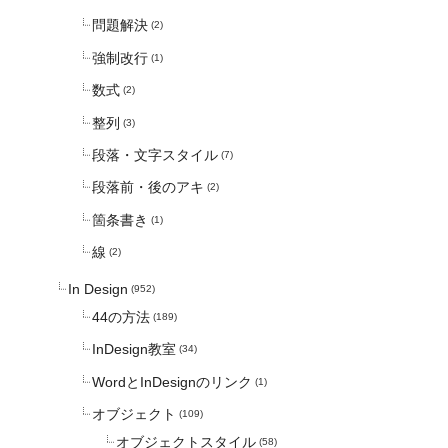
問題解決
(2)
強制改行
(1)
数式
(2)
整列
(3)
段落・文字スタイル
(7)
段落前・後のアキ
(2)
箇条書き
(1)
線
(2)
In Design
(952)
44の方法
(189)
InDesign教室
(34)
WordとInDesignのリンク
(1)
オブジェクト
(109)
オブジェクトスタイル
(58)