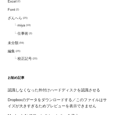
Excel
(2)
Font
(2)
ざんへら
(25)
miya
(19)
仕事術
(3)
未分類
(59)
編集
(25)
校正記号
(20)
お勧め記事
認識しなくなった外付けハードディスクを認識させる
Dropboxのデータをダウンロードする／このファイルはサ
イズが大きすぎるためプレビューを表示できません