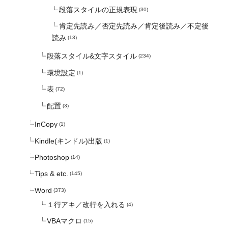
段落スタイルの正規表現
(30)
肯定先読み／否定先読み／肯定後読み／不定後
読み
(13)
段落スタイル&文字スタイル
(234)
環境設定
(1)
表
(72)
配置
(3)
InCopy
(1)
Kindle(キンドル)出版
(1)
Photoshop
(14)
Tips & etc.
(145)
Word
(373)
１行アキ／改行を入れる
(4)
VBAマクロ
(15)