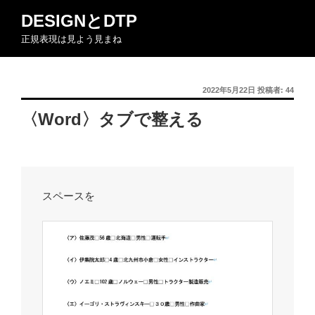
コ
DESIGNとDTP
ン
正規表現は見よう見まね
テ
ン
ツ
投
2022年5月22日
投稿者:
44
へ
稿
ス
〈Word〉タブで整える
日:
キ
ッ
プ
スペースを