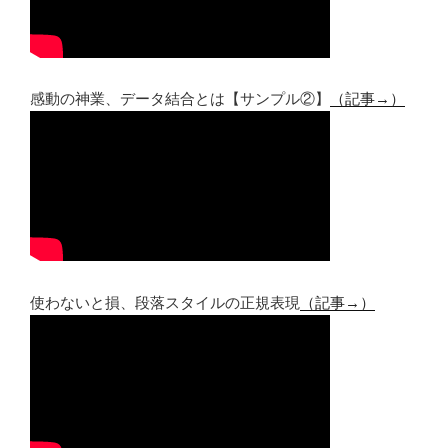
感動の神業、データ結合とは【サンプル②】
（記事→）
使わないと損、段落スタイルの正規表現
（記事→）