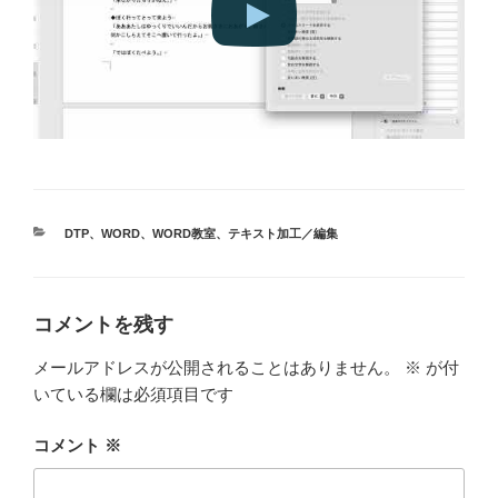
カ
DTP
、
WORD
、
WORD教室
、
テキスト加工／編集
テ
ゴ
リ
ー
コメントを残す
メールアドレスが公開されることはありません。
※
が付
いている欄は必須項目です
コメント
※