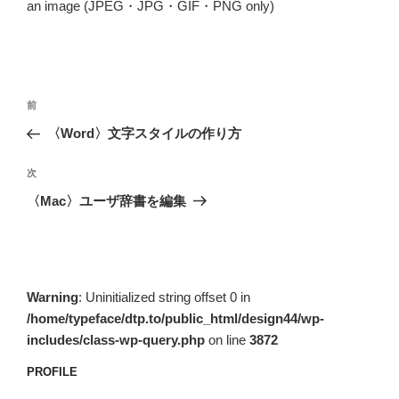
an image (JPEG・JPG・GIF・PNG only)
投
前
前
稿
の
〈Word〉文字スタイルの作り方
ナ
投
ビ
稿
次
次
ゲ
の
〈Mac〉ユーザ辞書を編集
投
ー
稿
シ
ョ
ン
Warning
: Uninitialized string offset 0 in
/home/typeface/dtp.to/public_html/design44/wp-
includes/class-wp-query.php
on line
3872
PROFILE