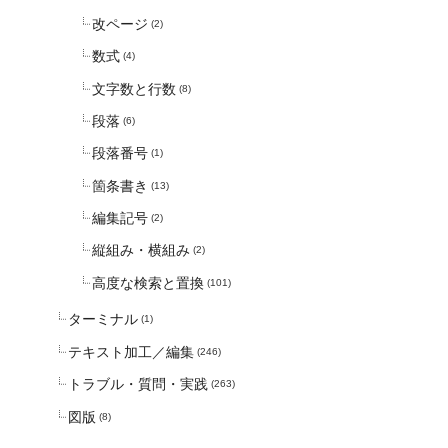
改ページ
(2)
数式
(4)
文字数と行数
(8)
段落
(6)
段落番号
(1)
箇条書き
(13)
編集記号
(2)
縦組み・横組み
(2)
高度な検索と置換
(101)
ターミナル
(1)
テキスト加工／編集
(246)
トラブル・質問・実践
(263)
図版
(8)