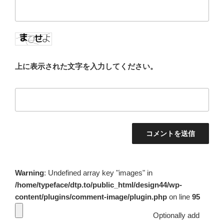
上に表示された文字を入力してください。
Warning
: Undefined array key "images" in
/home/typeface/dtp.to/public_html/design44/wp-
content/plugins/comment-image/plugin.php
on line
95
Optionally add