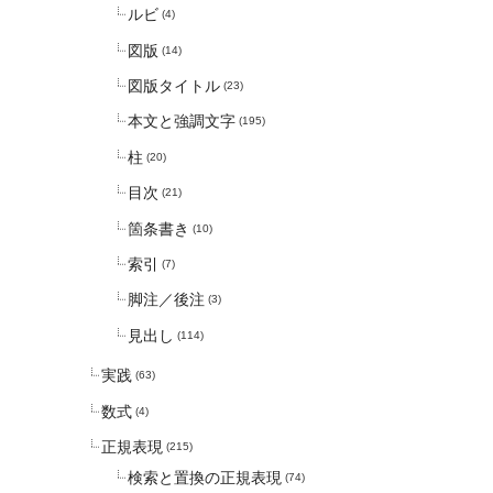
ルビ
(4)
図版
(14)
図版タイトル
(23)
本文と強調文字
(195)
柱
(20)
目次
(21)
箇条書き
(10)
索引
(7)
脚注／後注
(3)
見出し
(114)
実践
(63)
数式
(4)
正規表現
(215)
検索と置換の正規表現
(74)