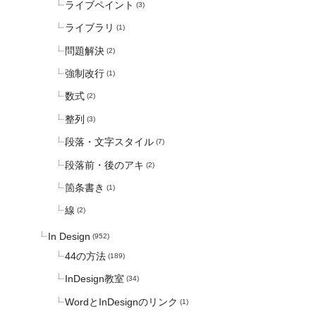
ライブペイント
(3)
ライブラリ
(1)
問題解決
(2)
強制改行
(1)
数式
(2)
整列
(3)
段落・文字スタイル
(7)
段落前・後のアキ
(2)
箇条書き
(1)
線
(2)
In Design
(952)
44の方法
(189)
InDesign教室
(34)
WordとInDesignのリンク
(1)