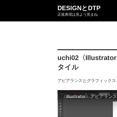
コ
DESIGNとDTP
ン
正規表現は見よう見まね
テ
ン
ツ
へ
ス
キ
ッ
uchi02〈Illus
プ
タイル
アピアランスとグラフィックス
〈Illustrator〉アピア