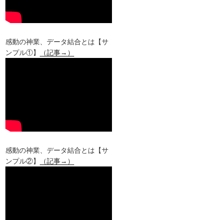
感動の神業、データ結合とは【サ
ンプル①】
（記事→）
感動の神業、データ結合とは【サ
ンプル②】
（記事→）