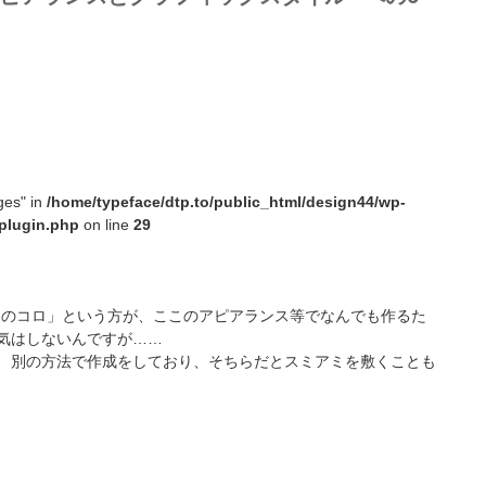
ges" in
/home/typeface/dtp.to/public_html/design44/wp-
plugin.php
on line
29
イラレのコロ」という方が、ここのアピアランス等でなんでも作るた
気はしないんですが……
、別の方法で作成をしており、そちらだとスミアミを敷くことも