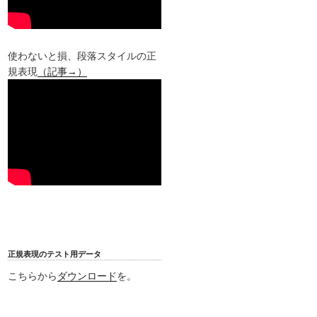
使わないと損、段落スタイルの正
規表現
（記事→）
正規表現のテスト用データ
こちらから
ダウンロード
を。