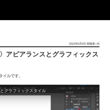
投
2022年8月9日
投稿者:
44
稿
日:
trator〉アピアランスとグラフィックス
タイルです。
ランスとグラフィックスタイル