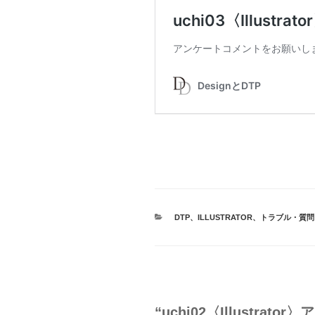
カ
DTP
、
ILLUSTRATOR
、
トラブル・質問
テ
ゴ
リ
ー
“uchi02〈Illustra