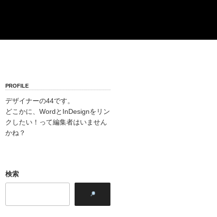
PROFILE
デザイナーの44です。
どこかに、WordとInDesignをリン
クしたい！って編集者はいません
かね？
検索