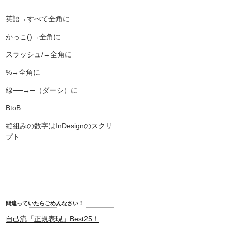
英語→すべて全角に
かっこ()→全角に
スラッシュ/→全角に
%→全角に
線──→─（ダーシ）に
BtoB
縦組みの数字はInDesignのスクリ
プト
間違っていたらごめんなさい！
自己流「正規表現」Best25！