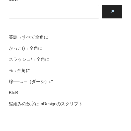
英語→すべて全角に
かっこ()→全角に
スラッシュ/→全角に
%→全角に
線──→─（ダーシ）に
BtoB
縦組みの数字はInDesignのスクリプト