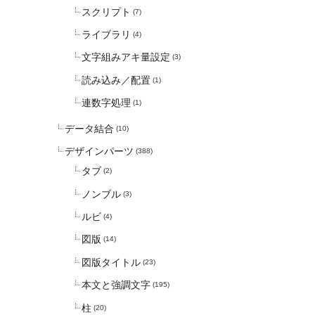
スクリプト
(7)
ライブラリ
(4)
文字組みアキ量設定
(3)
読み込み／配置
(1)
連数字処理
(1)
データ結合
(10)
デザインパーツ
(388)
タブ
(2)
ノンブル
(3)
ルビ
(4)
図版
(14)
図版タイトル
(23)
本文と強調文字
(195)
柱
(20)