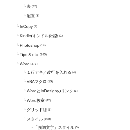
表
(72)
配置
(3)
InCopy
(1)
Kindle(キンドル)出版
(1)
Photoshop
(14)
Tips & etc.
(145)
Word
(373)
１行アキ／改行を入れる
(4)
VBAマクロ
(15)
WordとInDesignのリンク
(1)
Word教室
(42)
グリッド線
(1)
スタイル
(100)
「強調文字」スタイル
(5)