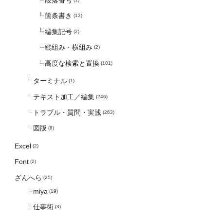
段落番号
箇条書き
(13)
編集記号
(2)
縦組み・横組み
(2)
高度な検索と置換
(101)
ターミナル
(1)
テキスト加工／編集
(246)
トラブル・質問・実践
(263)
図版
(8)
Excel
(2)
Font
(2)
ざんへら
(25)
miya
(19)
仕事術
(3)