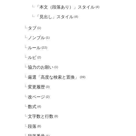
「本文（段落あり）」スタイル
(4)
「見出し」スタイル
(4)
タブ
(1)
ノンブル
(1)
ルール
(22)
ルビ
(2)
協力のお願い
(1)
厳選「高度な検索と置換」
(39)
変更履歴
(3)
改ページ
(2)
数式
(4)
文字数と行数
(8)
段落
(6)
(1)