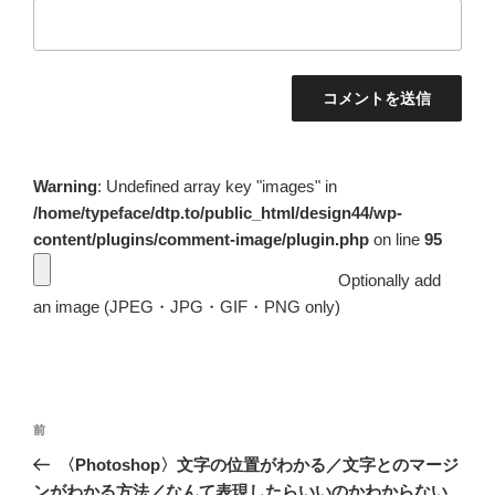
Warning
: Undefined array key "images" in
/home/typeface/dtp.to/public_html/design44/wp-
content/plugins/comment-image/plugin.php
on line
95
Optionally add
an image (JPEG・JPG・GIF・PNG only)
投
前
前
稿
の
〈Photoshop〉文字の位置がわかる／文字とのマージ
ナ
投
ンがわかる方法／なんて表現したらいいのかわからない