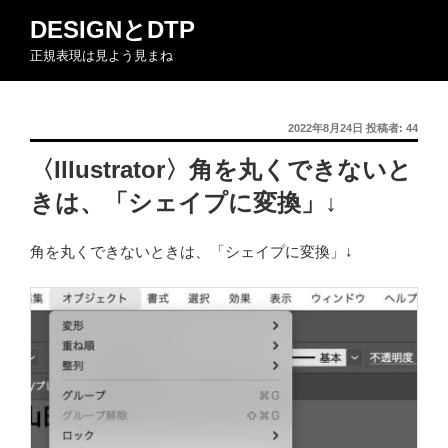
コ
DESIGNとDTP
ン
正規表現は見よう見まね
テ
ン
ツ
投
2022年8月24日
投稿者:
44
へ
稿
ス
〈Illustrator〉角を丸くできないと
日:
キ
きは、「シェイプに変換」↓
ッ
プ
角を丸くできないときは、「シェイプに変換」↓