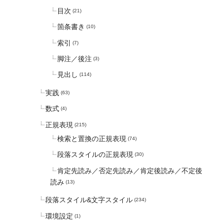
目次
(21)
箇条書き
(10)
索引
(7)
脚注／後注
(3)
見出し
(114)
実践
(63)
数式
(4)
正規表現
(215)
検索と置換の正規表現
(74)
段落スタイルの正規表現
(30)
肯定先読み／否定先読み／肯定後読み／不定後
読み
(13)
段落スタイル&文字スタイル
(234)
環境設定
(1)