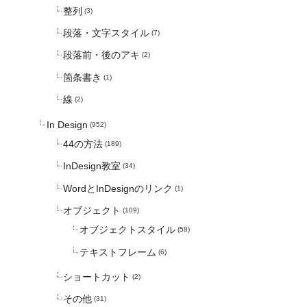
整列
(3)
段落・文字スタイル
(7)
段落前・後のアキ
(2)
箇条書き
(1)
線
(2)
In Design
(952)
44の方法
(189)
InDesign教室
(34)
WordとInDesignのリンク
(1)
オブジェクト
(109)
オブジェクトスタイル
(58)
テキストフレーム
(6)
ショートカット
(2)
その他
(31)