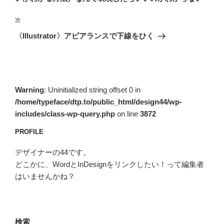
ビ
稿
ゲ
次
次
の
ー
〈Illustrator〉アピアランスで下線をひく
投
シ
稿
ョ
ン
Warning
: Uninitialized string offset 0 in
/home/typeface/dtp.to/public_html/design44/wp-
includes/class-wp-query.php
on line
3872
PROFILE
デザイナーの44です。
どこかに、WordとInDesignをリンクしたい！って編集者
はいませんかね？
検索