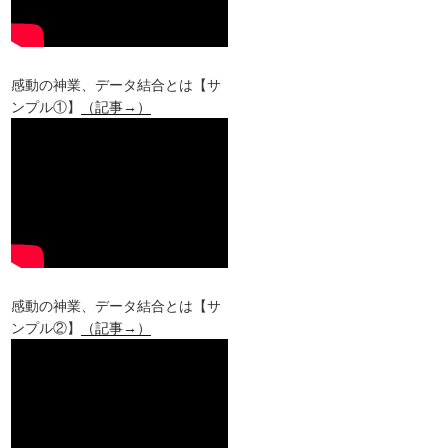
感動の神業、データ結合とは【サ
ンプル①】
（記事→）
感動の神業、データ結合とは【サ
ンプル②】
（記事→）