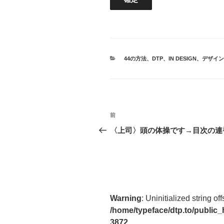
カ
44の方法
、
DTP
、
IN DESIGN
、
デザイン
テ
ゴ
リ
ー
投
前
前
稿
の
〈上司〉頭の体操です→目次の連
投
ナ
稿
ビ
ゲ
ー
Warning
: Uninitialized string off
/home/typeface/dtp.to/public
シ
3872