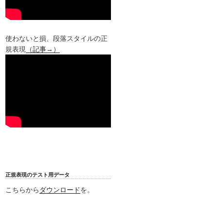
使わないと損、段落スタイルの正
規表現
（記事→）
正規表現のテスト用データ
こちらから
ダウンロード
を。