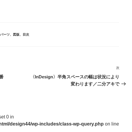
パーツ
、
図版
、
目次
次
次
の
番
〈InDesign〉半角スペースの幅は状況により
投
変わります／二分アキで
稿
set 0 in
_html/design44/wp-includes/class-wp-query.php
on line