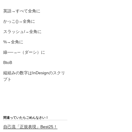
英語→すべて全角に
かっこ()→全角に
スラッシュ/→全角に
%→全角に
線──→─（ダーシ）に
BtoB
縦組みの数字はInDesignのスクリ
プト
間違っていたらごめんなさい！
自己流「正規表現」Best25！