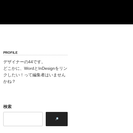
PROFILE
デザイナーの44です。
どこかに、WordとInDesignをリン
クしたい！って編集者はいません
かね？
検索