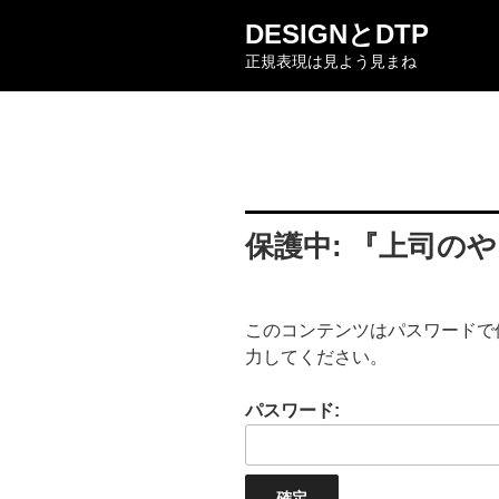
コ
DESIGNとDTP
ン
正規表現は見よう見まね
テ
ン
ツ
へ
ス
キ
ッ
保護中: 『上司の
プ
このコンテンツはパスワードで
力してください。
パスワード: