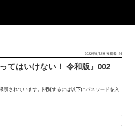
投
2022年9月2日
投稿者:
44
稿
日:
やってはいけない！ 令和版』002
保護されています。閲覧するには以下にパスワードを入