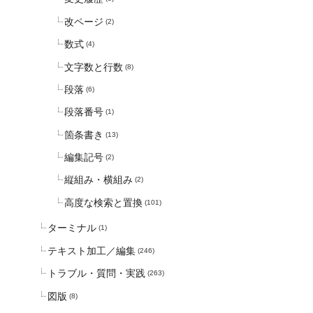
改ページ
(2)
数式
(4)
文字数と行数
(8)
段落
(6)
段落番号
(1)
箇条書き
(13)
編集記号
(2)
縦組み・横組み
(2)
高度な検索と置換
(101)
ターミナル
(1)
テキスト加工／編集
(246)
トラブル・質問・実践
(263)
図版
(8)