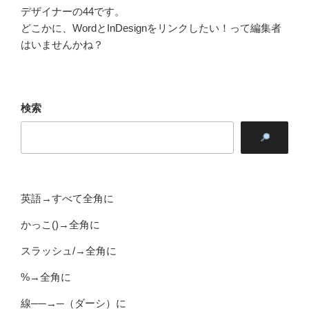
デザイナーの44です。
どこかに、WordとInDesignをリンクしたい！って編集者
はいませんかね？
検索
英語→すべて全角に
かっこ()→全角に
スラッシュ/→全角に
%→全角に
線──→─（ダーシ）に