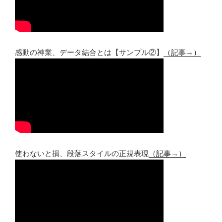
感動の神業、データ結合とは【サンプル②】
（記事→）
使わないと損、段落スタイルの正規表現
（記事→）