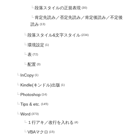
段落スタイルの正規表現
(30)
肯定先読み／否定先読み／肯定後読み／不定後
読み
(13)
段落スタイル&文字スタイル
(234)
環境設定
(1)
表
(72)
配置
(3)
InCopy
(1)
Kindle(キンドル)出版
(1)
Photoshop
(14)
Tips & etc.
(145)
Word
(373)
１行アキ／改行を入れる
(4)
VBAマクロ
(15)