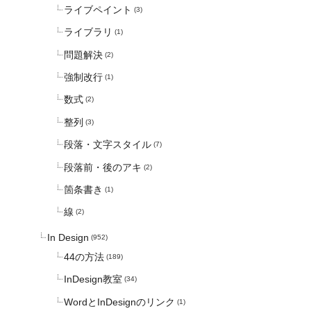
ライブペイント
(3)
ライブラリ
(1)
問題解決
(2)
強制改行
(1)
数式
(2)
整列
(3)
段落・文字スタイル
(7)
段落前・後のアキ
(2)
箇条書き
(1)
線
(2)
In Design
(952)
44の方法
(189)
InDesign教室
(34)
WordとInDesignのリンク
(1)