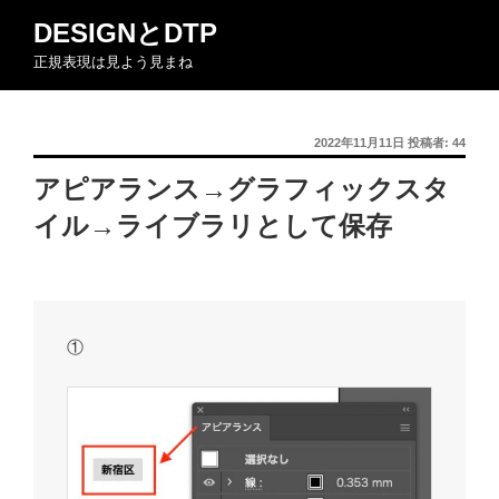
コ
DESIGNとDTP
ン
正規表現は見よう見まね
テ
ン
ツ
投
2022年11月11日
投稿者:
44
へ
稿
ス
アピアランス→グラフィックスタ
日:
キ
イル→ライブラリとして保存
ッ
プ
①