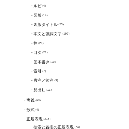
ルビ
(4)
図版
(14)
図版タイトル
(23)
本文と強調文字
(195)
柱
(20)
目次
(21)
箇条書き
(10)
索引
(7)
脚注／後注
(3)
見出し
(114)
実践
(63)
数式
(4)
正規表現
(215)
検索と置換の正規表現
(74)