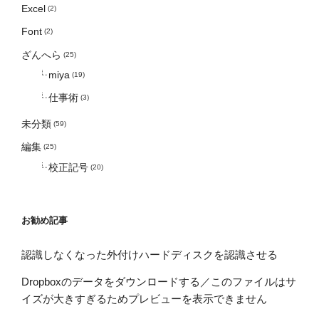
Excel
(2)
Font
(2)
ざんへら
(25)
miya
(19)
仕事術
(3)
未分類
(59)
編集
(25)
校正記号
(20)
お勧め記事
認識しなくなった外付けハードディスクを認識させる
Dropboxのデータをダウンロードする／このファイルはサ
イズが大きすぎるためプレビューを表示できません