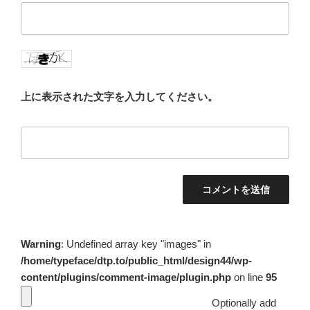
上に表示された文字を入力してください。
Warning
: Undefined array key "images" in
/home/typeface/dtp.to/public_html/design44/wp-
content/plugins/comment-image/plugin.php
on line
95
Optionally add