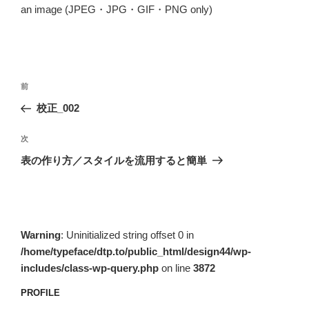
an image (JPEG・JPG・GIF・PNG only)
投
前
前
稿
の
校正_002
ナ
投
ビ
稿
次
次
ゲ
の
表の作り方／スタイルを流用すると簡単
投
ー
稿
シ
ョ
ン
Warning
: Uninitialized string offset 0 in
/home/typeface/dtp.to/public_html/design44/wp-
includes/class-wp-query.php
on line
3872
PROFILE