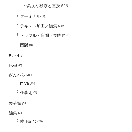
高度な検索と置換
(101)
ターミナル
(1)
テキスト加工／編集
(246)
トラブル・質問・実践
(263)
図版
(8)
Excel
(2)
Font
(2)
ざんへら
(25)
miya
(19)
仕事術
(3)
未分類
(59)
編集
(25)
校正記号
(20)