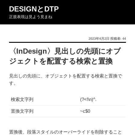
コ
DESIGNとDTP
ン
正規表現は見よう見まね
テ
ン
ツ
投
2023年4月2日
投稿者:
44
へ
稿
ス
〈InDesign〉見出しの先頭にオブ
日:
キ
ジェクトを配置する検索と置換
ッ
プ
見出しの先頭に、オブジェクトを配置する検索と置換で
す。
検索文字列
(?<!\n)^.
置換文字列
~c$0
置換後、段落スタイルのオーバーライドを削除すること