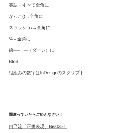
英語→すべて全角に
かっこ()→全角に
スラッシュ/→全角に
%→全角に
線──→─（ダーシ）に
BtoB
縦組みの数字はInDesignのスクリプト
間違っていたらごめんなさい！
自己流「正規表現」Best25！