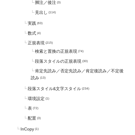
脚注／後注
(3)
見出し
(114)
実践
(63)
数式
(4)
正規表現
(215)
検索と置換の正規表現
(74)
段落スタイルの正規表現
(30)
肯定先読み／否定先読み／肯定後読み／不定後
読み
(13)
段落スタイル&文字スタイル
(234)
環境設定
(1)
表
(72)
配置
(3)
InCopy
(1)