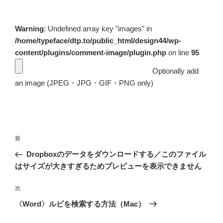
Warning
: Undefined array key "images" in
/home/typeface/dtp.to/public_html/design44/wp-
content/plugins/comment-image/plugin.php
on line
95
Optionally add
an image (JPEG・JPG・GIF・PNG only)
投
前
前
稿
の
Dropboxのデータをダウンロードする／このファイル
ナ
投
はサイズが大きすぎるためプレビューを表示できません
ビ
稿
ゲ
次
次
の
ー
〈Word〉ルビを検索する方法（Mac）
投
シ