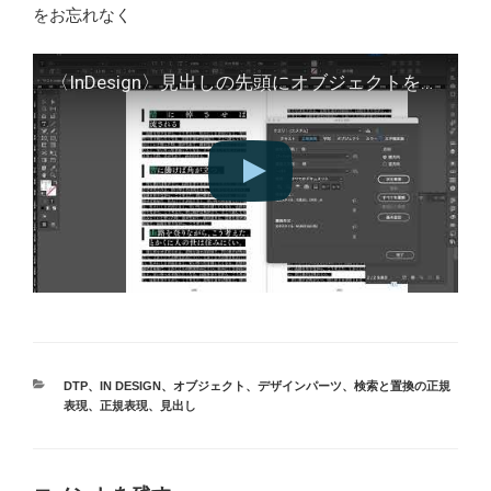
をお忘れなく
〈InDesign〉見出しの先頭にオブジェクトを配置する検索と置換
カ
DTP
、
IN DESIGN
、
オブジェクト
、
デザインパーツ
、
検索と置換の正規
テ
表現
、
正規表現
、
見出し
ゴ
リ
ー