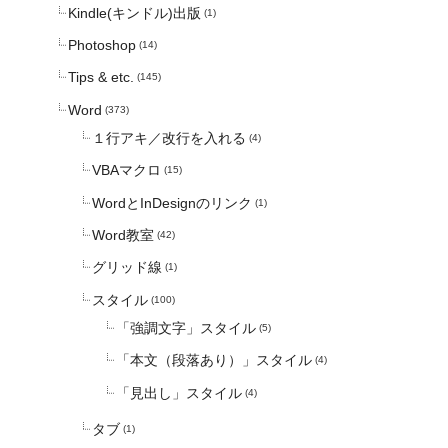
Kindle(キンドル)出版
(1)
Photoshop
(14)
Tips & etc.
(145)
Word
(373)
１行アキ／改行を入れる
(4)
VBAマクロ
(15)
WordとInDesignのリンク
(1)
Word教室
(42)
グリッド線
(1)
スタイル
(100)
「強調文字」スタイル
(5)
「本文（段落あり）」スタイル
(4)
「見出し」スタイル
(4)
タブ
(1)