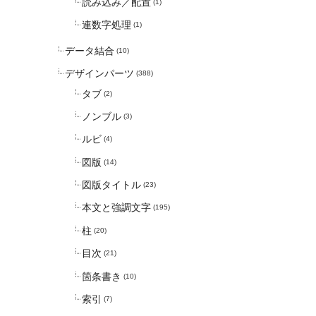
読み込み／配置
(1)
連数字処理
(1)
データ結合
(10)
デザインパーツ
(388)
タブ
(2)
ノンブル
(3)
ルビ
(4)
図版
(14)
図版タイトル
(23)
本文と強調文字
(195)
柱
(20)
目次
(21)
箇条書き
(10)
索引
(7)