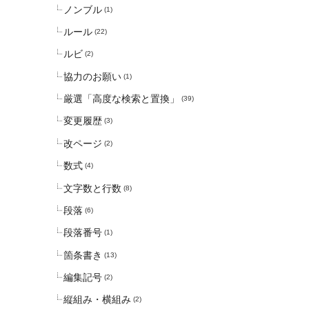
ノンブル
(1)
ルール
(22)
ルビ
(2)
協力のお願い
(1)
厳選「高度な検索と置換」
(39)
変更履歴
(3)
改ページ
(2)
数式
(4)
文字数と行数
(8)
段落
(6)
段落番号
(1)
箇条書き
(13)
編集記号
(2)
縦組み・横組み
(2)