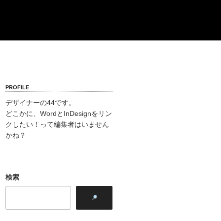
PROFILE
デザイナーの44です。
どこかに、WordとInDesignをリン
クしたい！って編集者はいません
かね？
検索