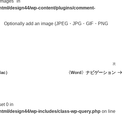
images" in
_html/design44/wp-content/plugins/comment-
Optionally add an image (JPEG・JPG・GIF・PNG
次
次
の
ac）
〈Word〉ナビゲーション
投
稿
set 0 in
_html/design44/wp-includes/class-wp-query.php
on line