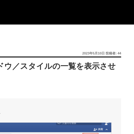
投
2023年5月10日
投稿者:
44
稿
日:
ドウ／スタイルの一覧を表示させ
、