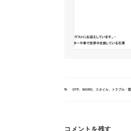
カ
DTP
、
WORD
、
スタイル
、
トラブル・質
テ
ゴ
リ
ー
コメントを残す