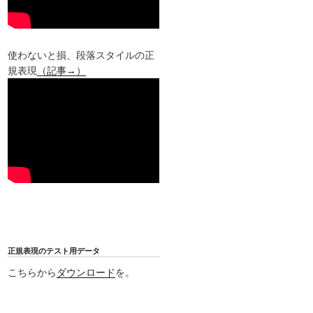
使わないと損、段落スタイルの正
規表現
（記事→）
正規表現のテスト用データ
こちらから
ダウンロード
を。