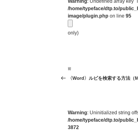
Warning
: Undefined array key "
/home/typeface/dtp.to/public
image/plugin.php
on line
95
only)
投
前
前
稿
の
〈Word〉ルビを検索する方法（M
投
ナ
稿
ビ
ゲ
Warning
: Uninitialized string off
ー
/home/typeface/dtp.to/public
3872
シ