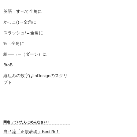
英語→すべて全角に
かっこ()→全角に
スラッシュ/→全角に
%→全角に
線──→─（ダーシ）に
BtoB
縦組みの数字はInDesignのスクリ
プト
間違っていたらごめんなさい！
自己流「正規表現」Best25！