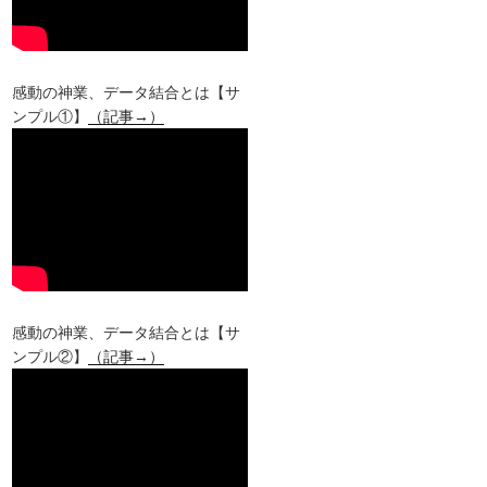
感動の神業、データ結合とは【サ
ンプル①】
（記事→）
感動の神業、データ結合とは【サ
ンプル②】
（記事→）