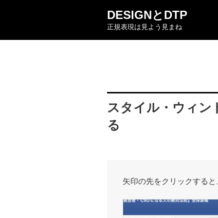
コ
DESIGNとDTP
ン
正規表現は見よう見まね
テ
ン
ツ
へ
ス
キ
ッ
スタイル・ウィン
プ
る
矢印の先をクリックすると