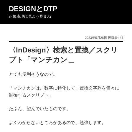
コ
DESIGNとDTP
ン
正規表現は見よう見まね
テ
ン
ツ
投
2023年5月28日
投稿者:
44
へ
稿
ス
〈InDesign〉検索と置換／スクリ
日:
キ
プト「マンチカン＿
ッ
プ
とても便利そうなので。
「マンチカンは、数字に特化して、置換文字列を個々に
制御するスクリプト」
たぶん、望んでいたものです。
よくわからないところがあるので、勉強します。