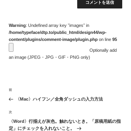
Warning
: Undefined array key "images" in
/home/typeface/dtp.to/public_html/design44/wp-
content/plugins/comment-image/plugin.php
on line
95
Optionally add
an image (JPEG・JPG・GIF・PNG only)
投
前
前
稿
の
〈Mac〉ハイフン／全角ダッシュの入力方法
ナ
投
ビ
稿
次
次
ゲ
の
〈Word〉行揃えが灰色。触れないとき。「原稿用紙の指
投
ー
定」にチェックを入れないこと。