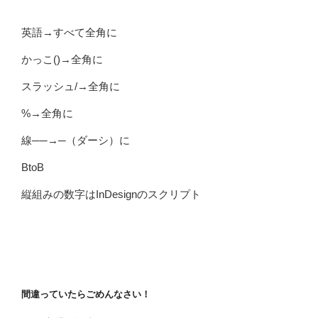
英語→すべて全角に
かっこ()→全角に
スラッシュ/→全角に
%→全角に
線──→─（ダーシ）に
BtoB
縦組みの数字はInDesignのスクリプト
間違っていたらごめんなさい！