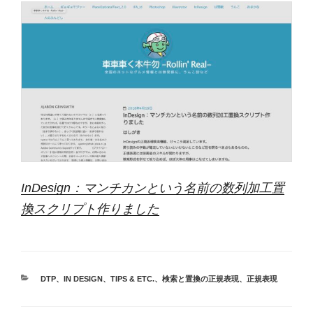
InDesign：マンチカンという名前の数列加工置
換スクリプト作りました
カ
DTP
、
IN DESIGN
、
TIPS & ETC.
、
検索と置換の正規表現
、
正規表現
テ
ゴ