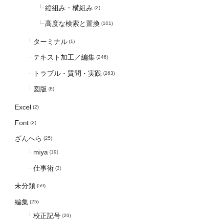
縦組み・横組み
(2)
高度な検索と置換
(101)
ターミナル
(1)
テキスト加工／編集
(246)
トラブル・質問・実践
(263)
図版
(8)
Excel
(2)
Font
(2)
ざんへら
(25)
miya
(19)
仕事術
(3)
未分類
(59)
編集
(25)
校正記号
(20)