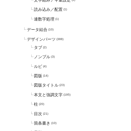
文字組みアキ量設定
読み込み／配置
(1)
連数字処理
(1)
データ結合
(10)
デザインパーツ
(388)
タブ
(2)
ノンブル
(3)
ルビ
(4)
図版
(14)
図版タイトル
(23)
本文と強調文字
(195)
柱
(20)
目次
(21)
箇条書き
(10)