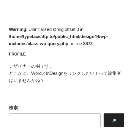
稿
シ
ョ
ン
Warning
: Uninitialized string offset 0 in
/home/typeface/dtp.to/public_html/design44/wp-
includes/class-wp-query.php
on line
3872
PROFILE
デザイナーの44です。
どこかに、WordとInDesignをリンクしたい！って編集者
はいませんかね？
検索