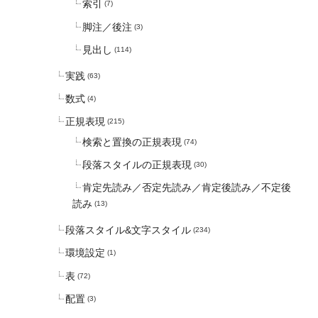
索引
(7)
脚注／後注
(3)
見出し
(114)
実践
(63)
数式
(4)
正規表現
(215)
検索と置換の正規表現
(74)
段落スタイルの正規表現
(30)
肯定先読み／否定先読み／肯定後読み／不定後
読み
(13)
段落スタイル&文字スタイル
(234)
環境設定
(1)
表
(72)
配置
(3)