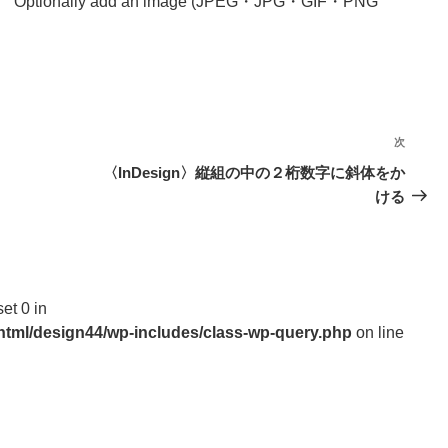
Optionally add an image (JPEG・JPG・GIF・PNG
次
次
の
〈InDesign〉縦組の中の２桁数字に斜体をか
投
ける
稿
set 0 in
_html/design44/wp-includes/class-wp-query.php
on line