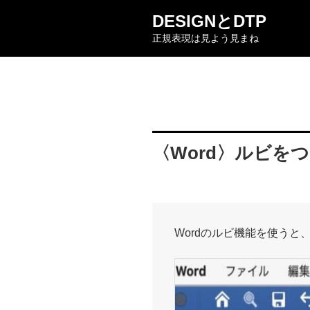
コ
DESIGNとDTP
ン
正規表現は見よう見まね
テ
ン
ツ
へ
ス
キ
ッ
〈Word〉ルビを
プ
Wordのルビ機能を使うと