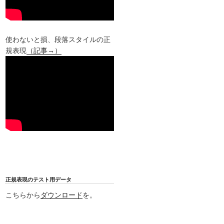
使わないと損、段落スタイルの正
規表現
（記事→）
正規表現のテスト用データ
こちらから
ダウンロード
を。