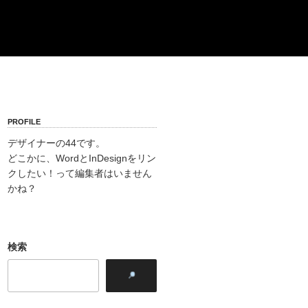
PROFILE
デザイナーの44です。
どこかに、WordとInDesignをリン
クしたい！って編集者はいません
かね？
検索