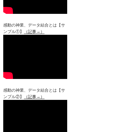
感動の神業、データ結合とは【サ
ンプル①】
（記事→）
感動の神業、データ結合とは【サ
ンプル②】
（記事→）