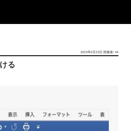
投
2023年6月23日
投稿者:
44
稿
日:
つける
、