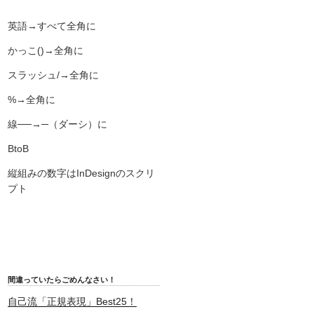
英語→すべて全角に
かっこ()→全角に
スラッシュ/→全角に
%→全角に
線──→─（ダーシ）に
BtoB
縦組みの数字はInDesignのスクリ
プト
間違っていたらごめんなさい！
自己流「正規表現」Best25！