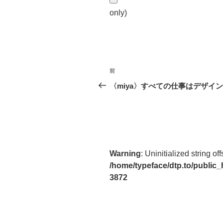
only)
投
前
前
稿
の
〈miya〉すべての仕事はデザイン
投
ナ
稿
ビ
ゲ
ー
Warning
: Uninitialized string off
/home/typeface/dtp.to/public
シ
3872
ョ
ン