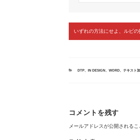
いずれの方法にせよ、ルビの
カ
DTP
、
IN DESIGN
、
WORD
、
テキスト
テ
ゴ
リ
ー
コメントを残す
メールアドレスが公開されるこ