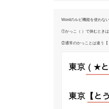
Wordのルビ機能を使わな
①かっこ（ ）で挟むとき
②通常のかっことは違う【