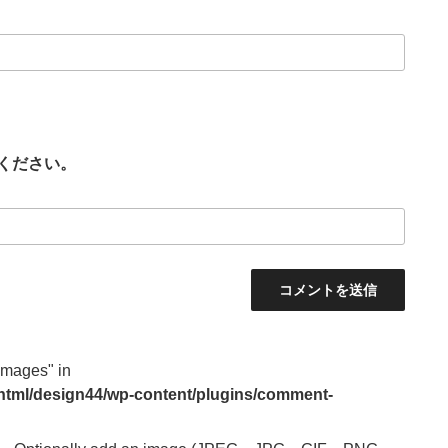
ください。
images" in
_html/design44/wp-content/plugins/comment-