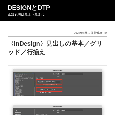
コ
DESIGNとDTP
ン
正規表現は見よう見まね
テ
ン
ツ
投
2023年8月19日
投稿者:
44
へ
稿
ス
〈InDesign〉見出しの基本／グリ
日:
キ
ッド／行揃え
ッ
プ