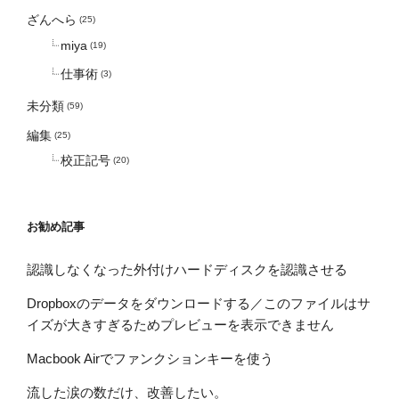
ざんへら
(25)
miya
(19)
仕事術
(3)
未分類
(59)
編集
(25)
校正記号
(20)
お勧め記事
認識しなくなった外付けハードディスクを認識させる
Dropboxのデータをダウンロードする／このファイルはサ
イズが大きすぎるためプレビューを表示できません
Macbook Airでファンクションキーを使う
流した涙の数だけ、改善したい。