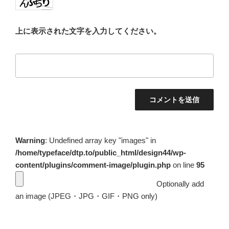
上に表示された文字を入力してください。
Warning
: Undefined array key "images" in
/home/typeface/dtp.to/public_html/design44/wp-
content/plugins/comment-image/plugin.php
on line
95
Optionally add
an image (JPEG・JPG・GIF・PNG only)