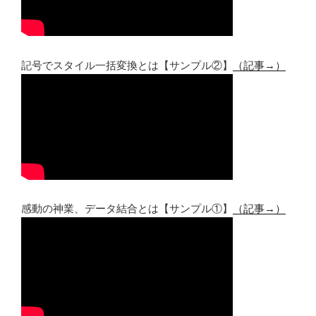
記号でスタイル一括変換とは【サンプル②】
（記事→）
感動の神業、データ結合とは【サンプル①】
（記事→）