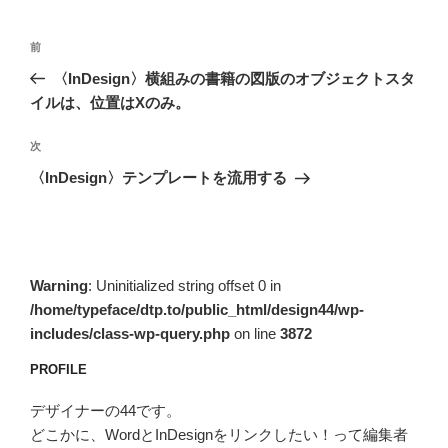
投
前
前
稿
の
〈InDesign〉横組みの書籍の図版のオブジェクトスタ
ナ
投
イルは、位置はXのみ。
ビ
稿
ゲ
次
次
の
ー
〈InDesign〉テンプレートを流用する
投
シ
稿
ョ
ン
Warning
: Uninitialized string offset 0 in
/home/typeface/dtp.to/public_html/design44/wp-
includes/class-wp-query.php
on line
3872
PROFILE
デザイナーの44です。
どこかに、WordとInDesignをリンクしたい！って編集者