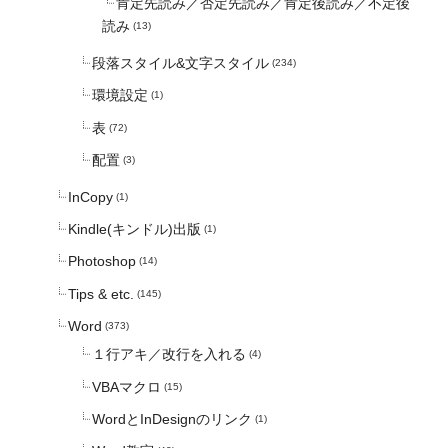
肯定先読み／否定先読み／肯定後読み／不定後
読み
(13)
段落スタイル&文字スタイル
(234)
環境設定
(1)
表
(72)
配置
(3)
InCopy
(1)
Kindle(キンドル)出版
(1)
Photoshop
(14)
Tips & etc.
(145)
Word
(373)
１行アキ／改行を入れる
(4)
VBAマクロ
(15)
WordとInDesignのリンク
(1)