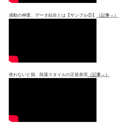
感動の神業、データ結合とは【サンプル②】
（記事→）
使わないと損、段落スタイルの正規表現
（記事→）