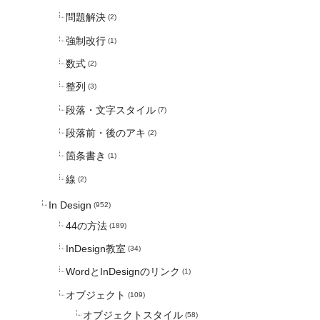
問題解決
(2)
強制改行
(1)
数式
(2)
整列
(3)
段落・文字スタイル
(7)
段落前・後のアキ
(2)
箇条書き
(1)
線
(2)
In Design
(952)
44の方法
(189)
InDesign教室
(34)
WordとInDesignのリンク
(1)
オブジェクト
(109)
オブジェクトスタイル
(58)