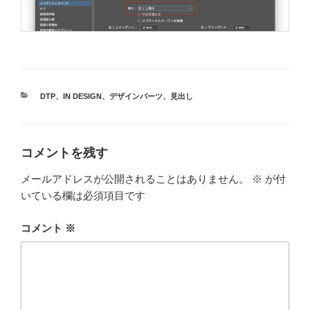
カ
DTP
、
IN DESIGN
、
デザインパーツ
、
見出し
テ
ゴ
リ
ー
コメントを残す
メールアドレスが公開されることはありません。
※
が付
いている欄は必須項目です
コメント
※