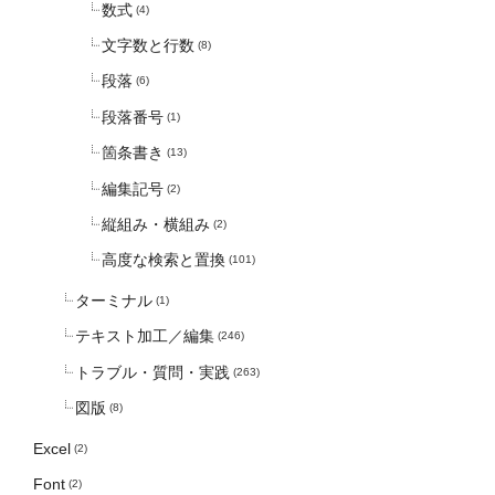
数式
(4)
文字数と行数
(8)
段落
(6)
段落番号
(1)
箇条書き
(13)
編集記号
(2)
縦組み・横組み
(2)
高度な検索と置換
(101)
ターミナル
(1)
テキスト加工／編集
(246)
トラブル・質問・実践
(263)
図版
(8)
Excel
(2)
Font
(2)