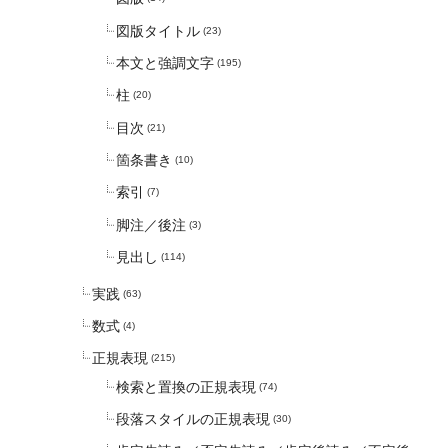
図版タイトル
(23)
本文と強調文字
(195)
柱
(20)
目次
(21)
箇条書き
(10)
索引
(7)
脚注／後注
(3)
見出し
(114)
実践
(63)
数式
(4)
正規表現
(215)
検索と置換の正規表現
(74)
段落スタイルの正規表現
(30)