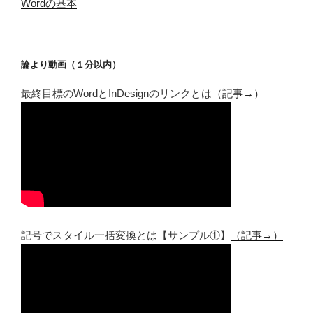
Wordの基本
論より動画（１分以内）
最終目標のWordとInDesignのリンクとは
（記事→）
記号でスタイル一括変換とは【サンプル①】
（記事→）