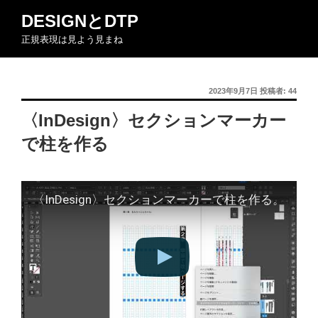
コ
DESIGNとDTP
ン
正規表現は見よう見まね
テ
ン
ツ
投
2023年9月7日
投稿者:
44
へ
稿
ス
〈InDesign〉セクションマーカー
日:
キ
で柱を作る
ッ
プ
〈InDesign〉セクションマーカーで柱を作る。