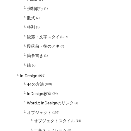
強制改行
(1)
数式
(2)
整列
(3)
段落・文字スタイル
(7)
段落前・後のアキ
(2)
箇条書き
(1)
線
(2)
In Design
(952)
44の方法
(189)
InDesign教室
(34)
WordとInDesignのリンク
(1)
オブジェクト
(109)
オブジェクトスタイル
(58)
テキストフレーム
(6)