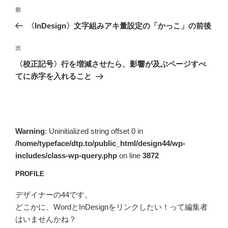
投
前
前
稿
の
〈InDesign〉文字組みアキ量設定の「かっこ」の前後
ナ
投
ビ
稿
次
次
ゲ
の
〈校正記号〉行を増減させたら、影響が及ぶページすべ
投
ー
てに赤字を入れること
稿
シ
ョ
ン
Warning
: Uninitialized string offset 0 in
/home/typeface/dtp.to/public_html/design44/wp-
includes/class-wp-query.php
on line
3872
PROFILE
デザイナーの44です。
どこかに、WordとInDesignをリンクしたい！って編集者
はいませんかね？