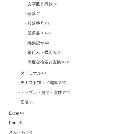
文字数と行数
(8)
段落
(6)
段落番号
(1)
箇条書き
(13)
編集記号
(2)
縦組み・横組み
(2)
高度な検索と置換
(101)
ターミナル
(1)
テキスト加工／編集
(246)
トラブル・質問・実践
(263)
図版
(8)
Excel
(2)
Font
(2)
ざんへら
(25)