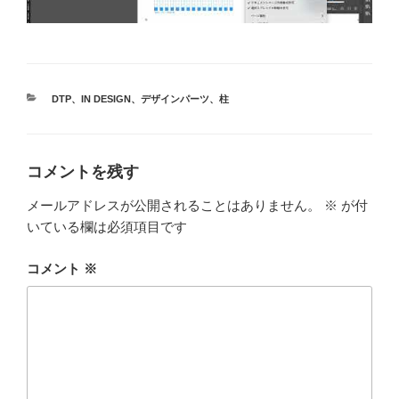
カ
DTP
、
IN DESIGN
、
デザインパーツ
、
柱
テ
ゴ
リ
ー
コメントを残す
メールアドレスが公開されることはありません。
※
が付
いている欄は必須項目です
コメント
※