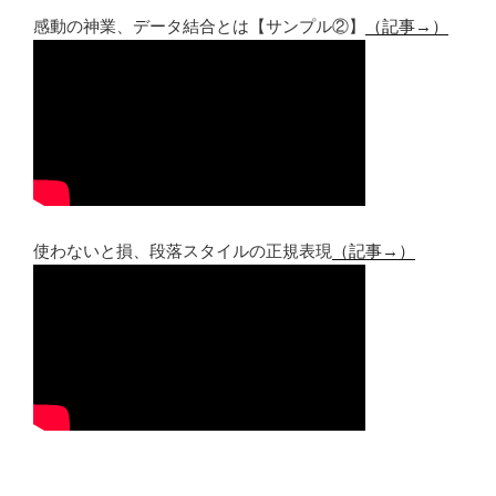
感動の神業、データ結合とは【サンプル②】
（記事→）
使わないと損、段落スタイルの正規表現
（記事→）