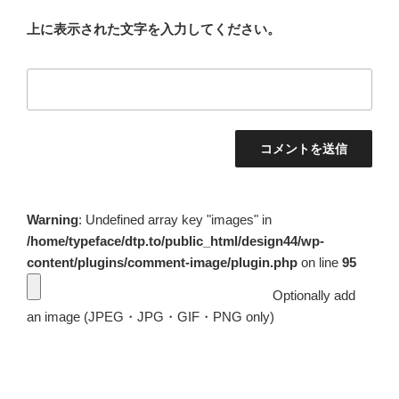
上に表示された文字を入力してください。
Warning
: Undefined array key "images" in
/home/typeface/dtp.to/public_html/design44/wp-
content/plugins/comment-image/plugin.php
on line
95
Optionally add
an image (JPEG・JPG・GIF・PNG only)