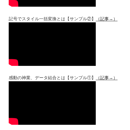
記号でスタイル一括変換とは【サンプル②】
（記事→）
感動の神業、データ結合とは【サンプル①】
（記事→）