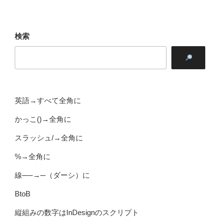
検索
英語→すべて全角に
かっこ()→全角に
スラッシュ/→全角に
%→全角に
線──→─（ダーシ）に
BtoB
縦組みの数字はInDesignのスクリプト