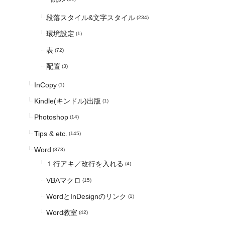
段落スタイル&文字スタイル
(234)
環境設定
(1)
表
(72)
配置
(3)
InCopy
(1)
Kindle(キンドル)出版
(1)
Photoshop
(14)
Tips & etc.
(145)
Word
(373)
１行アキ／改行を入れる
(4)
VBAマクロ
(15)
WordとInDesignのリンク
(1)
Word教室
(42)