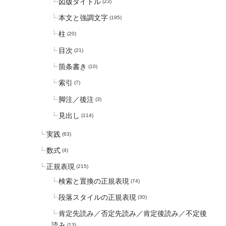
図版タイトル
(23)
本文と強調文字
(195)
柱
(20)
目次
(21)
箇条書き
(10)
索引
(7)
脚注／後注
(3)
見出し
(114)
実践
(63)
数式
(4)
正規表現
(215)
検索と置換の正規表現
(74)
段落スタイルの正規表現
(30)
肯定先読み／否定先読み／肯定後読み／不定後
読み
(13)