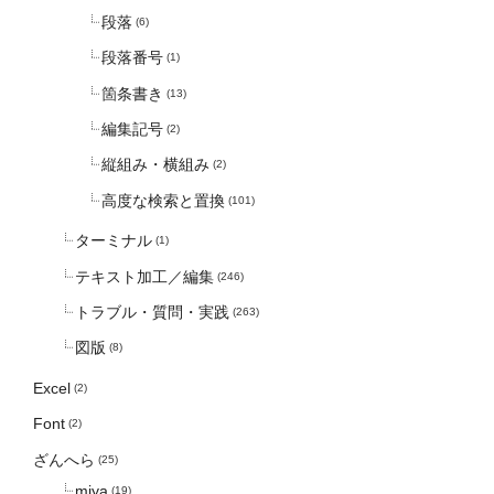
段落
(6)
段落番号
(1)
箇条書き
(13)
編集記号
(2)
縦組み・横組み
(2)
高度な検索と置換
(101)
ターミナル
(1)
テキスト加工／編集
(246)
トラブル・質問・実践
(263)
図版
(8)
Excel
(2)
Font
(2)
ざんへら
(25)
miya
(19)