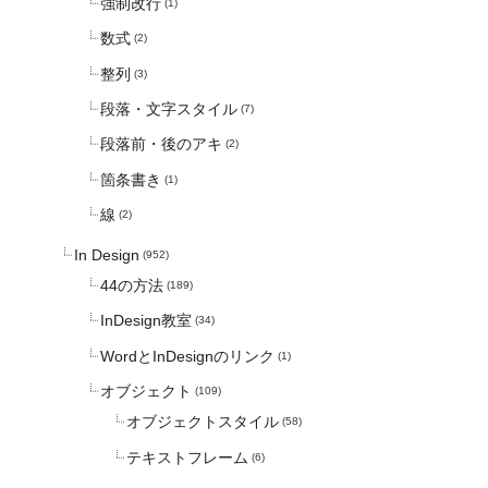
強制改行
(1)
数式
(2)
整列
(3)
段落・文字スタイル
(7)
段落前・後のアキ
(2)
箇条書き
(1)
線
(2)
In Design
(952)
44の方法
(189)
InDesign教室
(34)
WordとInDesignのリンク
(1)
オブジェクト
(109)
オブジェクトスタイル
(58)
テキストフレーム
(6)