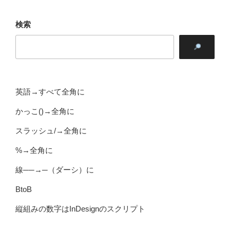
検索
英語→すべて全角に
かっこ()→全角に
スラッシュ/→全角に
%→全角に
線──→─（ダーシ）に
BtoB
縦組みの数字はInDesignのスクリプト