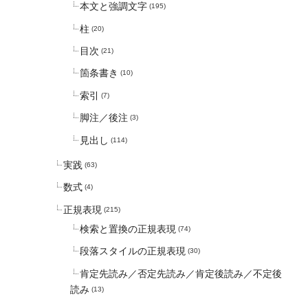
本文と強調文字
(195)
柱
(20)
目次
(21)
箇条書き
(10)
索引
(7)
脚注／後注
(3)
見出し
(114)
実践
(63)
数式
(4)
正規表現
(215)
検索と置換の正規表現
(74)
段落スタイルの正規表現
(30)
肯定先読み／否定先読み／肯定後読み／不定後
読み
(13)