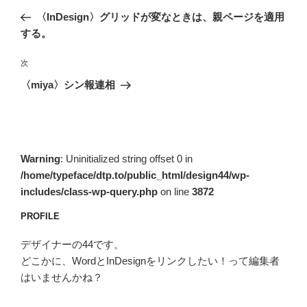
稿
の
〈InDesign〉グリッドが変なときは、親ページを適用
ナ
投
する。
ビ
稿
ゲ
次
次
の
ー
〈miya〉シン報連相
投
シ
稿
ョ
ン
Warning
: Uninitialized string offset 0 in
/home/typeface/dtp.to/public_html/design44/wp-
includes/class-wp-query.php
on line
3872
PROFILE
デザイナーの44です。
どこかに、WordとInDesignをリンクしたい！って編集者
はいませんかね？