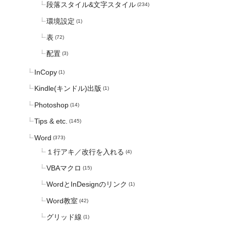
段落スタイル&文字スタイル
(234)
環境設定
(1)
表
(72)
配置
(3)
InCopy
(1)
Kindle(キンドル)出版
(1)
Photoshop
(14)
Tips & etc.
(145)
Word
(373)
１行アキ／改行を入れる
(4)
VBAマクロ
(15)
WordとInDesignのリンク
(1)
Word教室
(42)
グリッド線
(1)