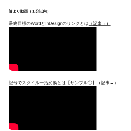
論より動画（１分以内）
最終目標のWordとInDesignのリンクとは
（記事→）
記号でスタイル一括変換とは【サンプル①】
（記事→）