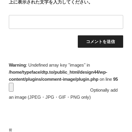
上に表示された文字を入力してください。
Warning
: Undefined array key "images" in
/home/typeface/dtp.to/public_html/design44/wp-
content/plugins/comment-image/plugin.php
on line
95
Optionally add
an image (JPEG・JPG・GIF・PNG only)
投
前
前