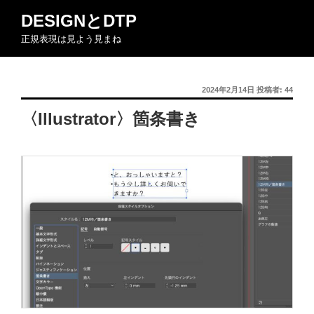
コ
DESIGNとDTP
ン
正規表現は見よう見まね
テ
ン
ツ
投
2024年2月14日
投稿者:
44
へ
稿
ス
〈Illustrator〉箇条書き
日:
キ
ッ
プ