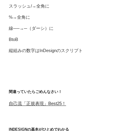
スラッシュ/→全角に
%→全角に
線──→─（ダーシ）に
BtoB
縦組みの数字はInDesignのスクリプト
間違っていたらごめんなさい！
自己流「正規表現」Best25！
INDESIGNの基本がひとめでわかる