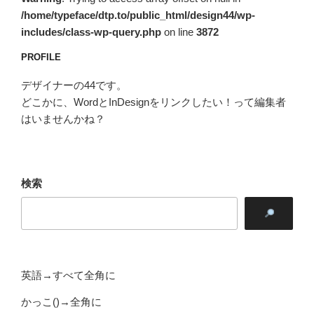
/home/typeface/dtp.to/public_html/design44/wp-
includes/class-wp-query.php
on line
3872
PROFILE
デザイナーの44です。
どこかに、WordとInDesignをリンクしたい！って編集者
はいませんかね？
検索
英語→すべて全角に
かっこ()→全角に