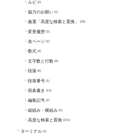
ルビ
(2)
協力のお願い
(1)
厳選「高度な検索と置換」
(39)
変更履歴
(3)
改ページ
(2)
数式
(4)
文字数と行数
(8)
段落
(6)
段落番号
(1)
箇条書き
(13)
編集記号
(2)
縦組み・横組み
(2)
高度な検索と置換
(101)
ターミナル
(1)