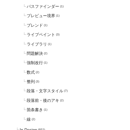
パスファインダー
(1)
プレビュー境界
(1)
ブレンド
(1)
ライブペイント
(3)
ライブラリ
(1)
問題解決
(2)
強制改行
(1)
数式
(2)
整列
(3)
段落・文字スタイル
(7)
段落前・後のアキ
(2)
箇条書き
(1)
線
(2)
In Design
(952)