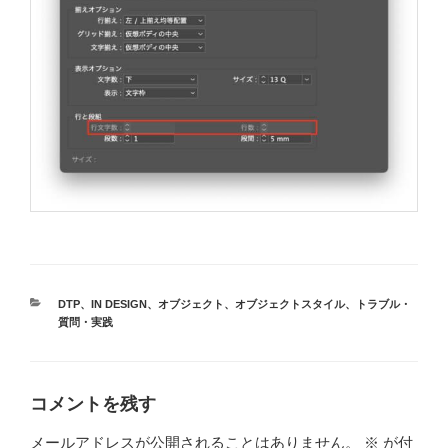
カ
DTP
、
IN DESIGN
、
オブジェクト
、
オブジェクトスタイル
、
トラブル・
テ
質問・実践
ゴ
リ
ー
コメントを残す
メールアドレスが公開されることはありません。
※
が付