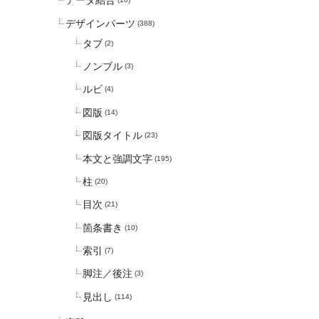
データ結合
デザインパーツ
(388)
タブ
(2)
ノンブル
(3)
ルビ
(4)
図版
(14)
図版タイトル
(23)
本文と強調文字
(195)
柱
(20)
目次
(21)
箇条書き
(10)
索引
(7)
脚注／後注
(3)
見出し
(114)