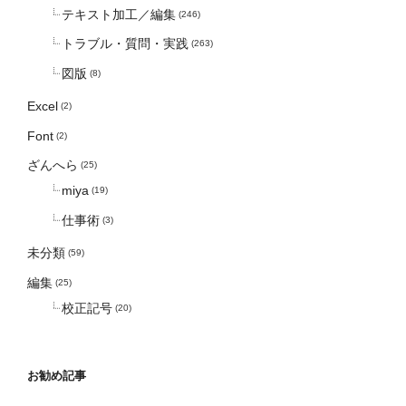
テキスト加工／編集
(246)
トラブル・質問・実践
(263)
図版
(8)
Excel
(2)
Font
(2)
ざんへら
(25)
miya
(19)
仕事術
(3)
未分類
(59)
編集
(25)
校正記号
(20)
お勧め記事