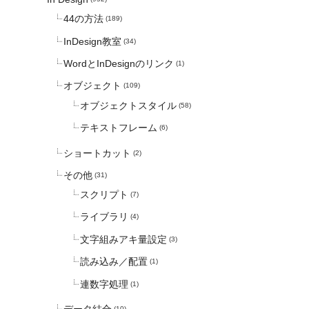
44の方法
(189)
InDesign教室
(34)
WordとInDesignのリンク
(1)
オブジェクト
(109)
オブジェクトスタイル
(58)
テキストフレーム
(6)
ショートカット
(2)
その他
(31)
スクリプト
(7)
ライブラリ
(4)
文字組みアキ量設定
(3)
読み込み／配置
(1)
連数字処理
(1)
(10)