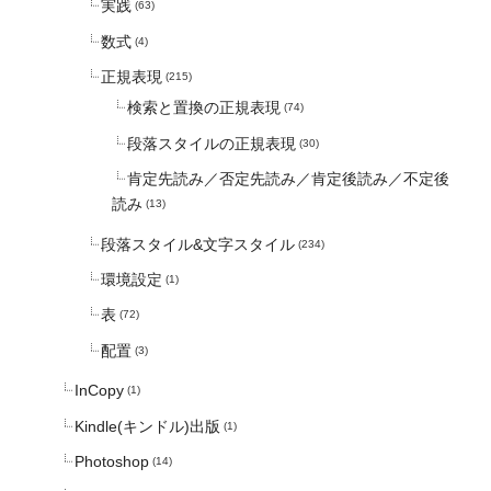
実践
(63)
数式
(4)
正規表現
(215)
検索と置換の正規表現
(74)
段落スタイルの正規表現
(30)
肯定先読み／否定先読み／肯定後読み／不定後
読み
(13)
段落スタイル&文字スタイル
(234)
環境設定
(1)
表
(72)
配置
(3)
InCopy
(1)
Kindle(キンドル)出版
(1)
Photoshop
(14)