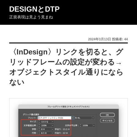
コ
DESIGNとDTP
ン
正規表現は見よう見まね
テ
ン
ツ
投
2024年3月13日
投稿者:
44
へ
稿
ス
〈InDesign〉リンクを切ると、グ
日:
キ
リッドフレームの設定が変わる→
ッ
プ
オブジェクトスタイル通りになら
ない