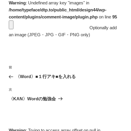
Warning
: Undefined array key "images" in
/home/typeface/dtp.to/public_html/design44/wp-
content/plugins/comment-image/plugin.php
on line
95
Optionally add
an image (JPEG・JPG・GIF・PNG only)
投
前
前
稿
の
〈Word〉■１行アキ■を入れる
ナ
投
ビ
稿
次
次
ゲ
の
〈KAN〉Wordの勉強会
投
ー
稿
シ
ョ
ン
Warning
: Trying to access array offset on null in