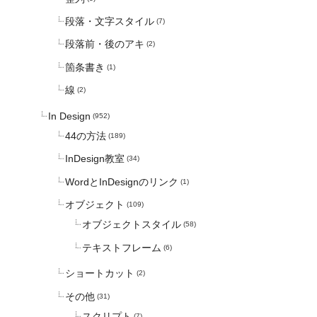
段落・文字スタイル
(7)
段落前・後のアキ
(2)
箇条書き
(1)
線
(2)
In Design
(952)
44の方法
(189)
InDesign教室
(34)
WordとInDesignのリンク
(1)
オブジェクト
(109)
オブジェクトスタイル
(58)
テキストフレーム
(6)
ショートカット
(2)
その他
(31)
スクリプト
(7)