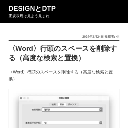
コ
DESIGNとDTP
ン
正規表現は見よう見まね
テ
ン
ツ
投
2024年3月24日
投稿者:
44
へ
稿
ス
〈Word〉行頭のスペースを削除す
日:
キ
る（高度な検索と置換）
ッ
プ
〈Word〉行頭のスペースを削除する（高度な検索と置
換）