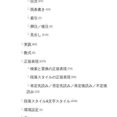
目次
(21)
箇条書き
(10)
索引
(7)
脚注／後注
(3)
見出し
(114)
実践
(63)
数式
(4)
正規表現
(215)
検索と置換の正規表現
(74)
段落スタイルの正規表現
(30)
肯定先読み／否定先読み／肯定後読み／不定後
読み
(13)
段落スタイル&文字スタイル
(234)
環境設定
(1)