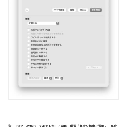
カ
DTP
、
WORD
、
テキスト加工／編集
、
厳選「高度な検索と置換」
、
高度