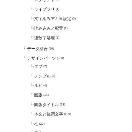
ライブラリ
(4)
文字組みアキ量設定
(3)
読み込み／配置
(1)
連数字処理
(1)
データ結合
(10)
デザインパーツ
(388)
タブ
(2)
ノンブル
(3)
ルビ
(4)
図版
(14)
図版タイトル
(23)
本文と強調文字
(195)
柱
(20)