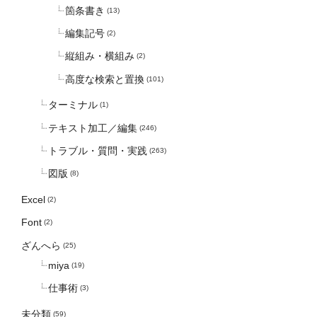
箇条書き
(13)
編集記号
(2)
縦組み・横組み
(2)
高度な検索と置換
(101)
ターミナル
(1)
テキスト加工／編集
(246)
トラブル・質問・実践
(263)
図版
(8)
Excel
(2)
Font
(2)
ざんへら
(25)
miya
(19)
仕事術
(3)
未分類
(59)