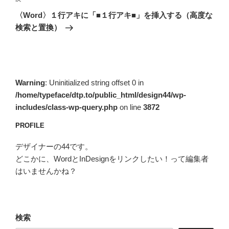
ゲ
の
〈Word〉１行アキに「■１行アキ■」を挿入する（高度な
投
ー
検索と置換）
稿
シ
ョ
ン
Warning
: Uninitialized string offset 0 in
/home/typeface/dtp.to/public_html/design44/wp-
includes/class-wp-query.php
on line
3872
PROFILE
デザイナーの44です。
どこかに、WordとInDesignをリンクしたい！って編集者
はいませんかね？
検索