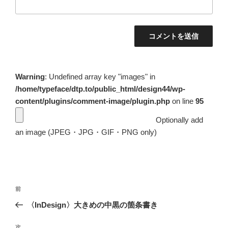
Warning
: Undefined array key "images" in
/home/typeface/dtp.to/public_html/design44/wp-
content/plugins/comment-image/plugin.php
on line
95
Optionally add
an image (JPEG・JPG・GIF・PNG only)
投
前
前
稿
の
〈InDesign〉大きめの中黒の箇条書き
ナ
投
ビ
稿
次
次