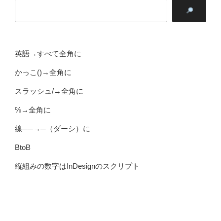
英語→すべて全角に
かっこ()→全角に
スラッシュ/→全角に
%→全角に
線──→─（ダーシ）に
BtoB
縦組みの数字はInDesignのスクリプト