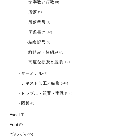
文字数と行数
(8)
段落
(6)
段落番号
(1)
箇条書き
(13)
編集記号
(2)
縦組み・横組み
(2)
高度な検索と置換
(101)
ターミナル
(1)
テキスト加工／編集
(246)
トラブル・質問・実践
(263)
図版
(8)
Excel
(2)
Font
(2)
ざんへら
(25)