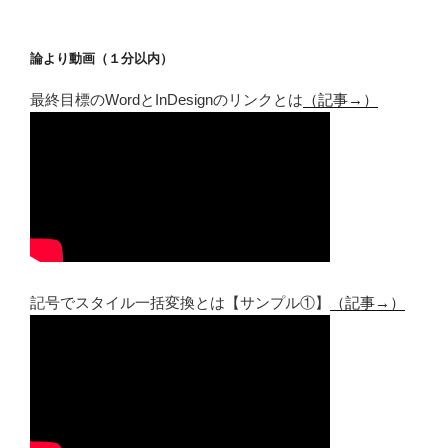
論より動画（１分以内）
最終目標のWordとInDesignのリンクとは
（記事→）
記号でスタイル一括変換とは【サンプル①】
（記事→）