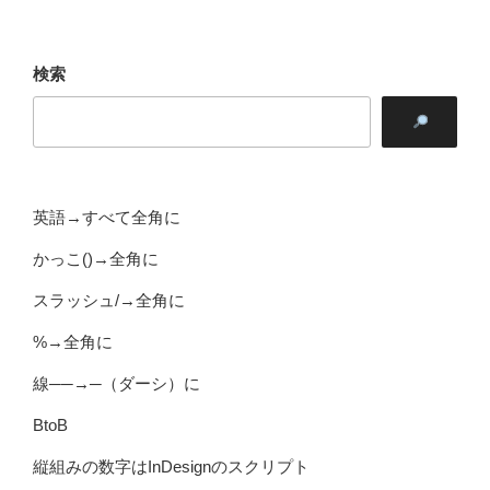
検索
英語→すべて全角に
かっこ()→全角に
スラッシュ/→全角に
%→全角に
線──→─（ダーシ）に
BtoB
縦組みの数字はInDesignのスクリプト