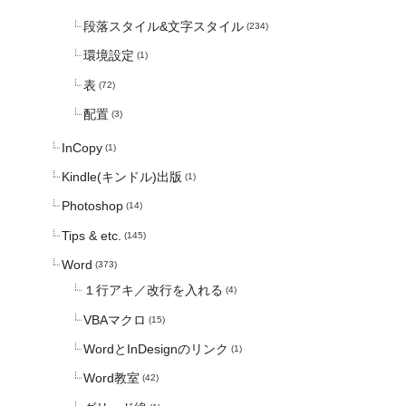
段落スタイル&文字スタイル
(234)
環境設定
(1)
表
(72)
配置
(3)
InCopy
(1)
Kindle(キンドル)出版
(1)
Photoshop
(14)
Tips & etc.
(145)
Word
(373)
１行アキ／改行を入れる
(4)
VBAマクロ
(15)
WordとInDesignのリンク
(1)
Word教室
(42)