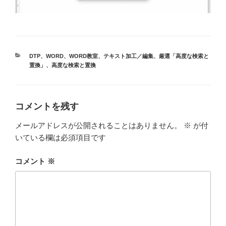
カ
DTP
、
WORD
、
WORD教室
、
テキスト加工／編集
、
厳選「高度な検索と
テ
置換」
、
高度な検索と置換
ゴ
リ
ー
コメントを残す
メールアドレスが公開されることはありません。
※
が付
いている欄は必須項目です
コメント
※