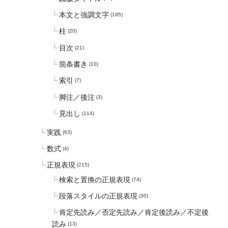
本文と強調文字
(195)
柱
(20)
目次
(21)
箇条書き
(10)
索引
(7)
脚注／後注
(3)
見出し
(114)
実践
(63)
数式
(4)
正規表現
(215)
検索と置換の正規表現
(74)
段落スタイルの正規表現
(30)
肯定先読み／否定先読み／肯定後読み／不定後
読み
(13)