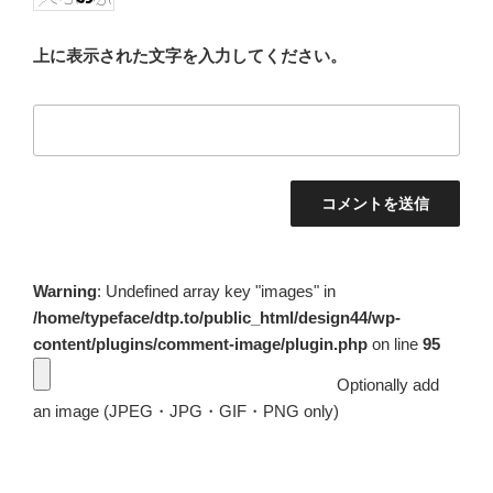
上に表示された文字を入力してください。
Warning
: Undefined array key "images" in
/home/typeface/dtp.to/public_html/design44/wp-
content/plugins/comment-image/plugin.php
on line
95
Optionally add
an image (JPEG・JPG・GIF・PNG only)