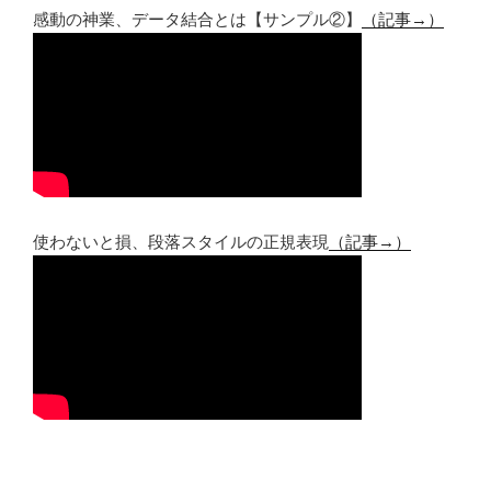
感動の神業、データ結合とは【サンプル②】
（記事→）
使わないと損、段落スタイルの正規表現
（記事→）