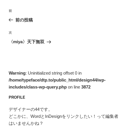
投
前
前
稿
の
前の投稿
ナ
投
ビ
稿
次
次
ゲ
の
〈miya〉天下無双
投
ー
稿
シ
ョ
ン
Warning
: Uninitialized string offset 0 in
/home/typeface/dtp.to/public_html/design44/wp-
includes/class-wp-query.php
on line
3872
PROFILE
デザイナーの44です。
どこかに、WordとInDesignをリンクしたい！って編集者
はいませんかね？