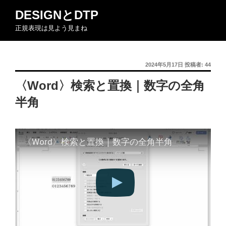
コ
DESIGNとDTP
ン
正規表現は見よう見まね
テ
ン
ツ
投
2024年5月17日
投稿者:
44
へ
稿
ス
〈Word〉検索と置換｜数字の全角
日:
キ
半角
ッ
プ
〈Word〉検索と置換｜数字の全角半角