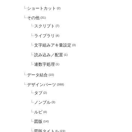
ショートカット
(2)
その他
(31)
スクリプト
(7)
ライブラリ
(4)
文字組みアキ量設定
(3)
読み込み／配置
(1)
連数字処理
(1)
データ結合
(10)
デザインパーツ
(388)
タブ
(2)
ノンブル
(3)
ルビ
(4)
図版
(14)
図版タイトル
(23)