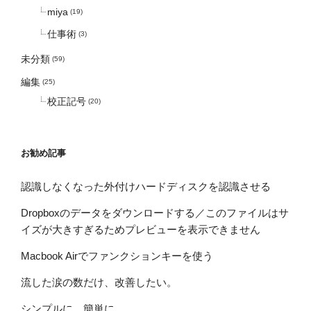
miya
(19)
仕事術
(3)
未分類
(59)
編集
(25)
校正記号
(20)
お勧め記事
認識しなくなった外付けハードディスクを認識させる
Dropboxのデータをダウンロードする／このファイルはサ
イズが大きすぎるためプレビューを表示できません
Macbook Airでファンクションキーを使う
流した涙の数だけ、改善したい。
シンプルに、簡単に。