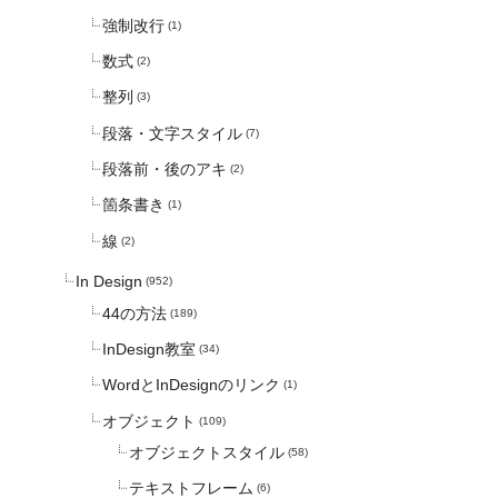
強制改行
(1)
数式
(2)
整列
(3)
段落・文字スタイル
(7)
段落前・後のアキ
(2)
箇条書き
(1)
線
(2)
In Design
(952)
44の方法
(189)
InDesign教室
(34)
WordとInDesignのリンク
(1)
オブジェクト
(109)
オブジェクトスタイル
(58)
テキストフレーム
(6)