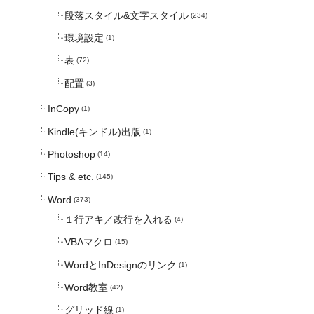
段落スタイル&文字スタイル
(234)
環境設定
(1)
表
(72)
配置
(3)
InCopy
(1)
Kindle(キンドル)出版
(1)
Photoshop
(14)
Tips & etc.
(145)
Word
(373)
１行アキ／改行を入れる
(4)
VBAマクロ
(15)
WordとInDesignのリンク
(1)
Word教室
(42)
グリッド線
(1)