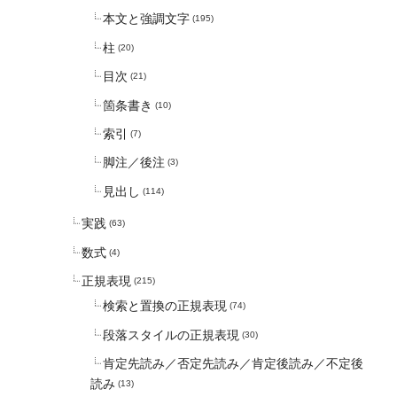
本文と強調文字
(195)
柱
(20)
目次
(21)
箇条書き
(10)
索引
(7)
脚注／後注
(3)
見出し
(114)
実践
(63)
数式
(4)
正規表現
(215)
検索と置換の正規表現
(74)
段落スタイルの正規表現
(30)
肯定先読み／否定先読み／肯定後読み／不定後
読み
(13)