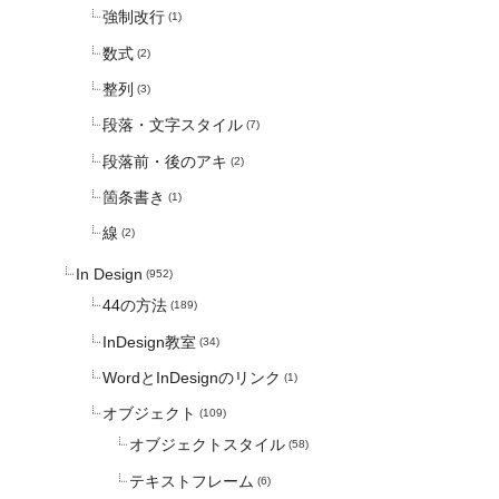
強制改行
(1)
数式
(2)
整列
(3)
段落・文字スタイル
(7)
段落前・後のアキ
(2)
箇条書き
(1)
線
(2)
In Design
(952)
44の方法
(189)
InDesign教室
(34)
WordとInDesignのリンク
(1)
オブジェクト
(109)
オブジェクトスタイル
(58)
テキストフレーム
(6)