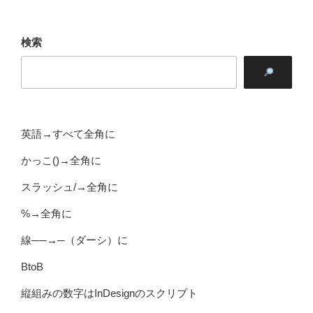
検索
英語→すべて全角に
かっこ()→全角に
スラッシュ/→全角に
%→全角に
線──→─（ダーシ）に
BtoB
縦組みの数字はInDesignのスクリプト