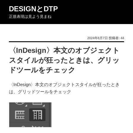
コ
DESIGNとDTP
ン
正規表現は見よう見まね
テ
ン
ツ
投
2024年8月7日
投稿者:
44
へ
稿
ス
〈InDesign〉本文のオブジェクト
日:
キ
スタイルが狂ったときは、グリッ
ッ
プ
ドツールをチェック
〈InDesign〉本文のオブジェクトスタイルが狂ったとき
は、グリッドツールをチェック