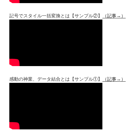
記号でスタイル一括変換とは【サンプル②】
（記事→）
感動の神業、データ結合とは【サンプル①】
（記事→）