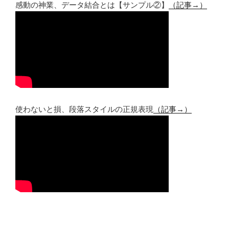
感動の神業、データ結合とは【サンプル②】
（記事→）
使わないと損、段落スタイルの正規表現
（記事→）