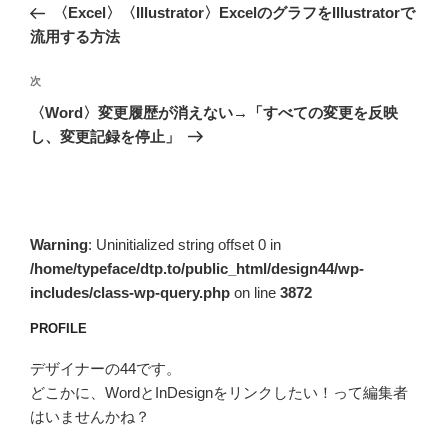
の
〈Excel〉〈Illustrator〉ExcelのグラフをIllustratorで
ナ
投
流用する方法
ビ
稿
ゲ
次
次
の
ー
〈Word〉変更履歴が消えない→「すべての変更を反映
投
シ
し、変更記録を停止」
稿
ョ
ン
Warning
: Uninitialized string offset 0 in
/home/typeface/dtp.to/public_html/design44/wp-
includes/class-wp-query.php
on line
3872
PROFILE
デザイナーの44です。
どこかに、WordとInDesignをリンクしたい！って編集者
はいませんかね？