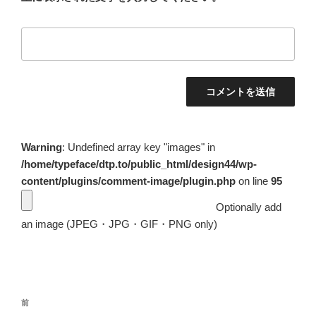
Warning
: Undefined array key "images" in
/home/typeface/dtp.to/public_html/design44/wp-
content/plugins/comment-image/plugin.php
on line
95
Optionally add
an image (JPEG・JPG・GIF・PNG only)
投
前
前
稿