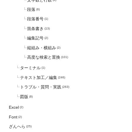
段落
(6)
段落番号
(1)
箇条書き
(13)
編集記号
(2)
縦組み・横組み
(2)
高度な検索と置換
(101)
ターミナル
(1)
テキスト加工／編集
(246)
トラブル・質問・実践
(263)
図版
(8)
Excel
(2)
Font
(2)
ざんへら
(25)