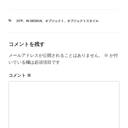
カ
DTP
、
IN DESIGN
、
オブジェクト
、
オブジェクトスタイル
テ
ゴ
リ
ー
コメントを残す
メールアドレスが公開されることはありません。
※
が付
いている欄は必須項目です
コメント
※