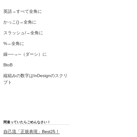
英語→すべて全角に
かっこ()→全角に
スラッシュ/→全角に
%→全角に
線──→─（ダーシ）に
BtoB
縦組みの数字はInDesignのスクリ
プト
間違っていたらごめんなさい！
自己流「正規表現」Best25！