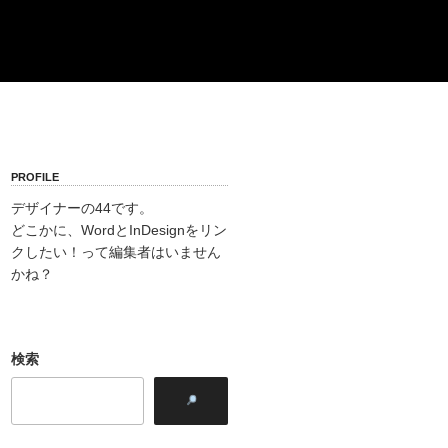
PROFILE
デザイナーの44です。
どこかに、WordとInDesignをリン
クしたい！って編集者はいません
かね？
検索