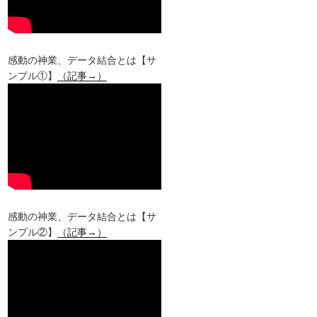
感動の神業、データ結合とは【サ
ンプル①】
（記事→）
感動の神業、データ結合とは【サ
ンプル②】
（記事→）