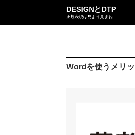
コ
DESIGNとDTP
ン
正規表現は見よう見まね
テ
ン
ツ
へ
ス
キ
ッ
Wordを使うメリ
プ