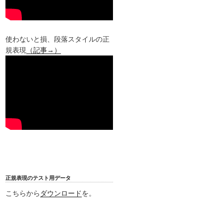
使わないと損、段落スタイルの正
規表現
（記事→）
正規表現のテスト用データ
こちらから
ダウンロード
を。