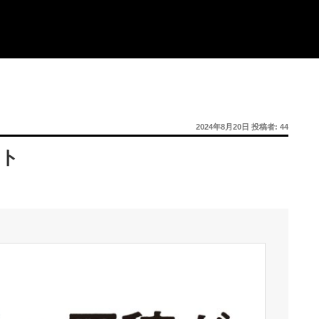
投
2024年8月20日
投稿者:
44
稿
日:
ット