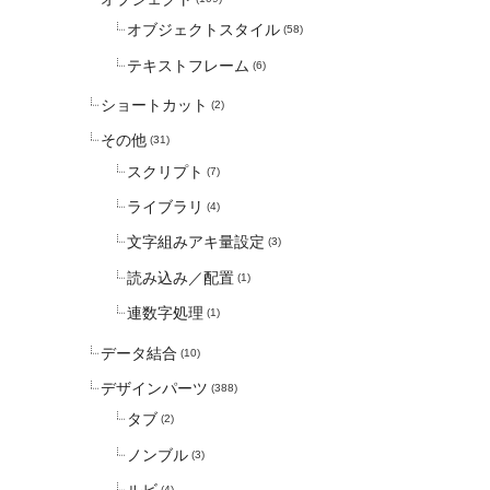
オブジェクトスタイル
(58)
テキストフレーム
(6)
ショートカット
(2)
その他
(31)
スクリプト
(7)
ライブラリ
(4)
文字組みアキ量設定
(3)
読み込み／配置
(1)
連数字処理
(1)
データ結合
(10)
デザインパーツ
(388)
タブ
(2)
ノンブル
(3)
(4)