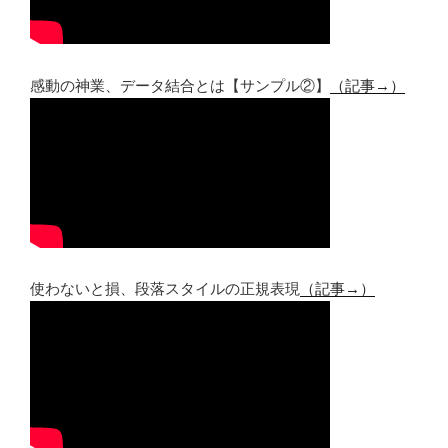
感動の神業、データ結合とは【サンプル②】
（記事→）
使わないと損、段落スタイルの正規表現
（記事→）