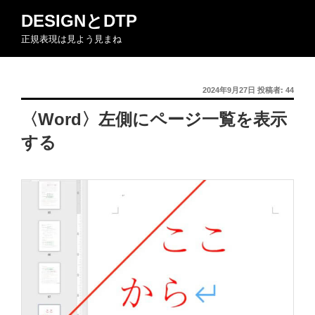
コ
DESIGNとDTP
ン
正規表現は見よう見まね
テ
ン
ツ
投
2024年9月27日
投稿者:
44
へ
稿
ス
〈Word〉左側にページ一覧を表示
日:
キ
する
ッ
プ