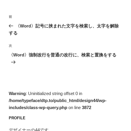
投
前
前
稿
の
〈Word〉記号に挟まれた文字を検索し、太字を解除
ナ
投
する
ビ
稿
ゲ
次
次
の
ー
〈Word〉強制改行を普通の改行に、検索と置換をする
投
シ
稿
ョ
ン
Warning
: Uninitialized string offset 0 in
/home/typeface/dtp.to/public_html/design44/wp-
includes/class-wp-query.php
on line
3872
PROFILE
デザイナーの44です。