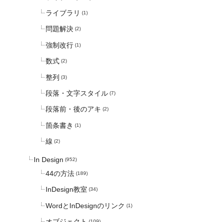
ライブラリ
(1)
問題解決
(2)
強制改行
(1)
数式
(2)
整列
(3)
段落・文字スタイル
(7)
段落前・後のアキ
(2)
箇条書き
(1)
線
(2)
In Design
(952)
44の方法
(189)
InDesign教室
(34)
WordとInDesignのリンク
(1)
オブジェクト
(109)