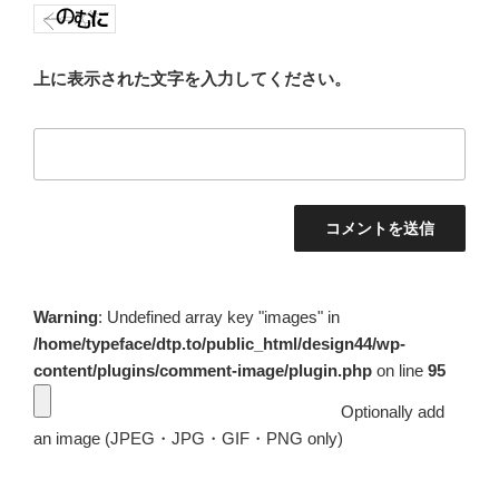
上に表示された文字を入力してください。
Warning
: Undefined array key "images" in
/home/typeface/dtp.to/public_html/design44/wp-
content/plugins/comment-image/plugin.php
on line
95
Optionally add
an image (JPEG・JPG・GIF・PNG only)