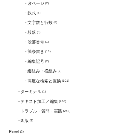
改ページ
(2)
数式
(4)
文字数と行数
(8)
段落
(6)
段落番号
(1)
箇条書き
(13)
編集記号
(2)
縦組み・横組み
(2)
高度な検索と置換
(101)
ターミナル
(1)
テキスト加工／編集
(246)
トラブル・質問・実践
(263)
図版
(8)
Excel
(2)