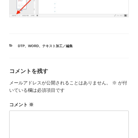
カ
DTP
、
WORD
、
テキスト加工／編集
テ
ゴ
リ
ー
コメントを残す
メールアドレスが公開されることはありません。
※
が付
いている欄は必須項目です
コメント
※