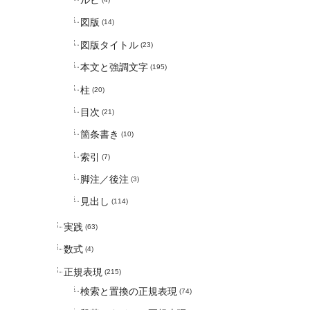
ルビ
図版
(14)
図版タイトル
(23)
本文と強調文字
(195)
柱
(20)
目次
(21)
箇条書き
(10)
索引
(7)
脚注／後注
(3)
見出し
(114)
実践
(63)
数式
(4)
正規表現
(215)
検索と置換の正規表現
(74)