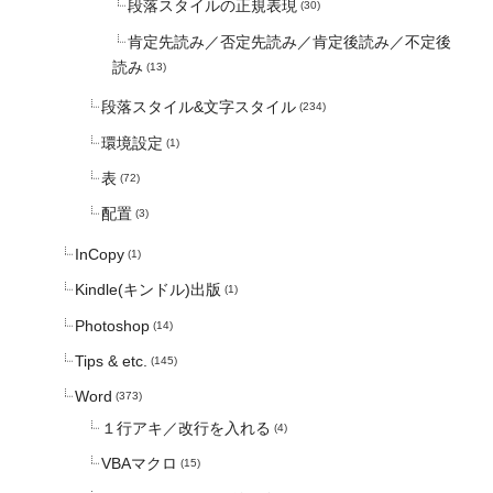
段落スタイルの正規表現
(30)
肯定先読み／否定先読み／肯定後読み／不定後
読み
(13)
段落スタイル&文字スタイル
(234)
環境設定
(1)
表
(72)
配置
(3)
InCopy
(1)
Kindle(キンドル)出版
(1)
Photoshop
(14)
Tips & etc.
(145)
Word
(373)
１行アキ／改行を入れる
(4)
VBAマクロ
(15)