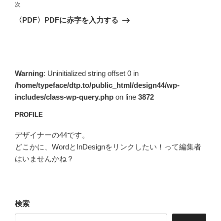
ビ
稿
次
次
ゲ
の
〈PDF〉PDFに赤字を入力する
投
ー
稿
シ
ョ
ン
Warning
: Uninitialized string offset 0 in
/home/typeface/dtp.to/public_html/design44/wp-
includes/class-wp-query.php
on line
3872
PROFILE
デザイナーの44です。
どこかに、WordとInDesignをリンクしたい！って編集者
はいませんかね？
検索