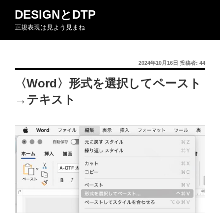
コ
DESIGNとDTP
ン
正規表現は見よう見まね
テ
ン
ツ
投
2024年10月16日
投稿者:
44
へ
稿
ス
〈Word〉形式を選択してペースト
日:
キ
→テキスト
ッ
プ