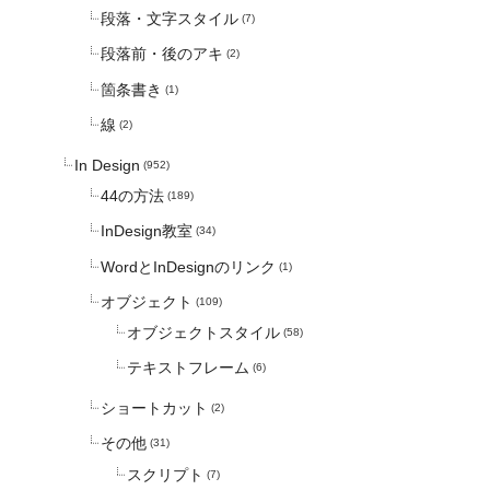
段落・文字スタイル
(7)
段落前・後のアキ
(2)
箇条書き
(1)
線
(2)
In Design
(952)
44の方法
(189)
InDesign教室
(34)
WordとInDesignのリンク
(1)
オブジェクト
(109)
オブジェクトスタイル
(58)
テキストフレーム
(6)
ショートカット
(2)
その他
(31)
スクリプト
(7)