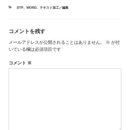
カ
DTP
、
WORD
、
テキスト加工／編集
テ
ゴ
リ
ー
コメントを残す
メールアドレスが公開されることはありません。
※
が付
いている欄は必須項目です
コメント
※