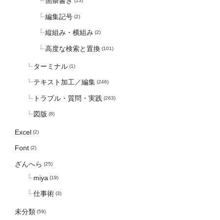
箇条書き
(13)
編集記号
(2)
縦組み・横組み
(2)
高度な検索と置換
(101)
ターミナル
(1)
テキスト加工／編集
(246)
トラブル・質問・実践
(263)
図版
(8)
Excel
(2)
Font
(2)
ざんへら
(25)
miya
(19)
仕事術
(3)
未分類
(59)