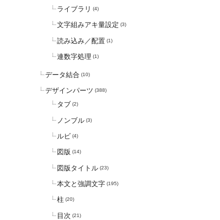
ライブラリ
(4)
文字組みアキ量設定
(3)
読み込み／配置
(1)
連数字処理
(1)
データ結合
(10)
デザインパーツ
(388)
タブ
(2)
ノンブル
(3)
ルビ
(4)
図版
(14)
図版タイトル
(23)
本文と強調文字
(195)
柱
(20)
目次
(21)