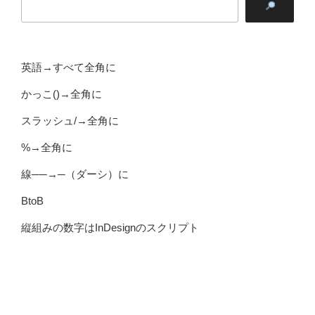
英語→すべて全角に
かっこ()→全角に
スラッシュ/→全角に
%→全角に
線──→─（ダーシ）に
BtoB
縦組みの数字はInDesignのスクリプト