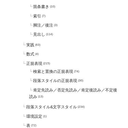
箇条書き
(10)
索引
(7)
脚注／後注
(3)
見出し
(114)
実践
(63)
数式
(4)
正規表現
(215)
検索と置換の正規表現
(74)
段落スタイルの正規表現
(30)
肯定先読み／否定先読み／肯定後読み／不定後
読み
(13)
段落スタイル&文字スタイル
(234)
環境設定
(1)
表
(72)