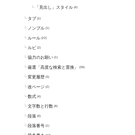
「見出し」スタイル
(4)
タブ
(1)
ノンブル
(1)
ルール
(22)
ルビ
(2)
協力のお願い
(1)
厳選「高度な検索と置換」
(39)
変更履歴
(3)
改ページ
(2)
数式
(4)
文字数と行数
(8)
段落
(6)
段落番号
(1)