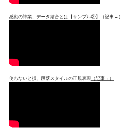
感動の神業、データ結合とは【サンプル②】
（記事→）
使わないと損、段落スタイルの正規表現
（記事→）