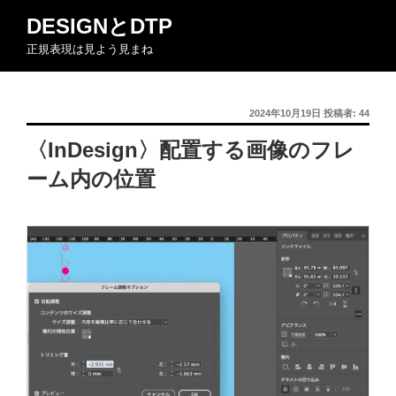
コ
DESIGNとDTP
ン
正規表現は見よう見まね
テ
ン
ツ
投
2024年10月19日
投稿者:
44
へ
稿
ス
〈InDesign〉配置する画像のフレ
日:
キ
ーム内の位置
ッ
プ