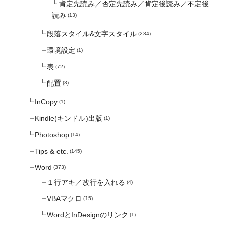
肯定先読み／否定先読み／肯定後読み／不定後
読み
(13)
段落スタイル&文字スタイル
(234)
環境設定
(1)
表
(72)
配置
(3)
InCopy
(1)
Kindle(キンドル)出版
(1)
Photoshop
(14)
Tips & etc.
(145)
Word
(373)
１行アキ／改行を入れる
(4)
VBAマクロ
(15)
WordとInDesignのリンク
(1)