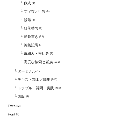
数式
(4)
文字数と行数
(8)
段落
(6)
段落番号
(1)
箇条書き
(13)
編集記号
(2)
縦組み・横組み
(2)
高度な検索と置換
(101)
ターミナル
(1)
テキスト加工／編集
(246)
トラブル・質問・実践
(263)
図版
(8)
Excel
(2)
Font
(2)