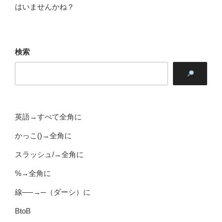
はいませんかね？
検索
英語→すべて全角に
かっこ()→全角に
スラッシュ/→全角に
%→全角に
線──→─（ダーシ）に
BtoB