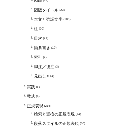
図版
(14)
図版タイトル
(23)
本文と強調文字
(195)
柱
(20)
目次
(21)
箇条書き
(10)
索引
(7)
脚注／後注
(3)
見出し
(114)
実践
(63)
数式
(4)
正規表現
(215)
検索と置換の正規表現
(74)
段落スタイルの正規表現
(30)