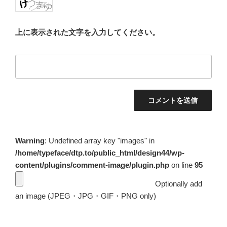
上に表示された文字を入力してください。
Warning
: Undefined array key "images" in
/home/typeface/dtp.to/public_html/design44/wp-
content/plugins/comment-image/plugin.php
on line
95
Optionally add
an image (JPEG・JPG・GIF・PNG only)