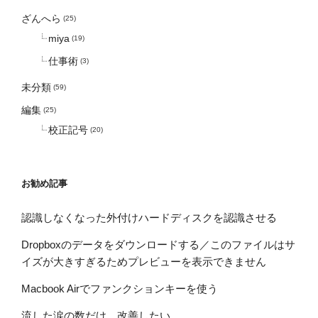
ざんへら
(25)
miya
(19)
仕事術
(3)
未分類
(59)
編集
(25)
校正記号
(20)
お勧め記事
認識しなくなった外付けハードディスクを認識させる
Dropboxのデータをダウンロードする／このファイルはサ
イズが大きすぎるためプレビューを表示できません
Macbook Airでファンクションキーを使う
流した涙の数だけ、改善したい。