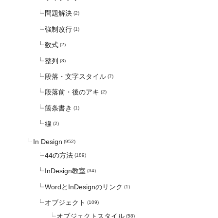
問題解決
(2)
強制改行
(1)
数式
(2)
整列
(3)
段落・文字スタイル
(7)
段落前・後のアキ
(2)
箇条書き
(1)
線
(2)
In Design
(952)
44の方法
(189)
InDesign教室
(34)
WordとInDesignのリンク
(1)
オブジェクト
(109)
オブジェクトスタイル
(58)