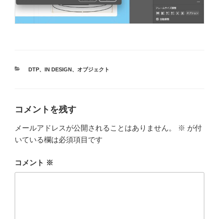
カ
DTP
、
IN DESIGN
、
オブジェクト
テ
ゴ
リ
ー
コメントを残す
メールアドレスが公開されることはありません。
※
が付
いている欄は必須項目です
コメント
※