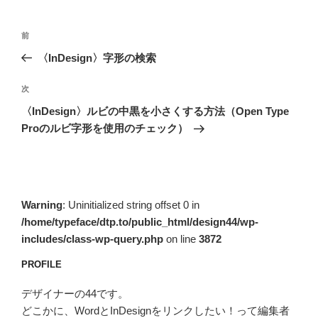
投
前
前
稿
の
〈InDesign〉字形の検索
ナ
投
ビ
稿
次
次
ゲ
の
〈InDesign〉ルビの中黒を小さくする方法（Open Type
投
ー
Proのルビ字形を使用のチェック）
稿
シ
ョ
ン
Warning
: Uninitialized string offset 0 in
/home/typeface/dtp.to/public_html/design44/wp-
includes/class-wp-query.php
on line
3872
PROFILE
デザイナーの44です。
どこかに、WordとInDesignをリンクしたい！って編集者