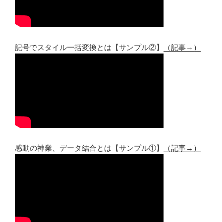
記号でスタイル一括変換とは【サンプル②】
（記事→）
感動の神業、データ結合とは【サンプル①】
（記事→）