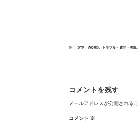
カ
DTP
、
WORD
、
トラブル・質問・実践
、
テ
ゴ
リ
ー
コメントを残す
メールアドレスが公開されるこ
コメント
※