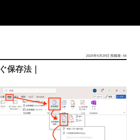
投
2025年4月29日
投稿者:
44
稿
日:
防ぐ保存法｜