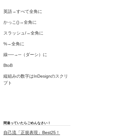
英語→すべて全角に
かっこ()→全角に
スラッシュ/→全角に
%→全角に
線──→─（ダーシ）に
BtoB
縦組みの数字はInDesignのスクリ
プト
間違っていたらごめんなさい！
自己流「正規表現」Best25！