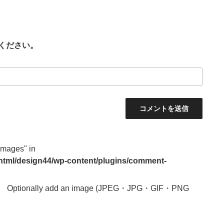
ください。
images" in
_html/design44/wp-content/plugins/comment-
Optionally add an image (JPEG・JPG・GIF・PNG