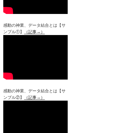
感動の神業、データ結合とは【サ
ンプル①】
（記事→）
感動の神業、データ結合とは【サ
ンプル②】
（記事→）