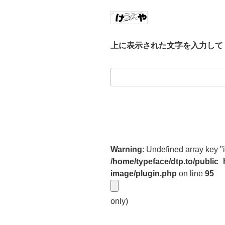
上に表示された文字を入力して
Warning
: Undefined array key "
/home/typeface/dtp.to/public
image/plugin.php
on line
95
only)