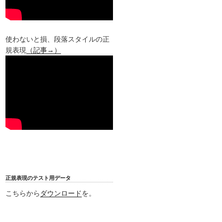
使わないと損、段落スタイルの正
規表現
（記事→）
正規表現のテスト用データ
こちらから
ダウンロード
を。