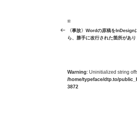
投
前
前
稿
の
〈事故〉Wordの原稿をInDesig
投
ら、勝手に改行された箇所があり
ナ
稿
ビ
ゲ
ー
Warning
: Uninitialized string off
/home/typeface/dtp.to/public
シ
3872
ョ
ン