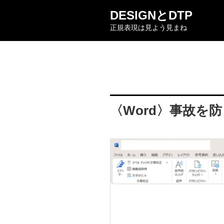
コ
DESIGNとDTP
ン
正規表現は見よう見まね
テ
ン
ツ
へ
ス
キ
ッ
〈Word〉事故を
プ