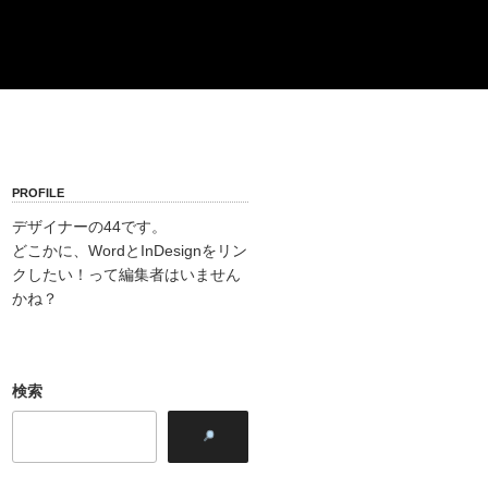
PROFILE
デザイナーの44です。
どこかに、WordとInDesignをリン
クしたい！って編集者はいません
かね？
検索