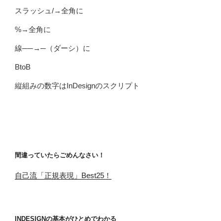
スラッシュ/→全角に
%→全角に
線──→─（ダーシ）に
BtoB
縦組みの数字はInDesignのスクリプト
間違っていたらごめんなさい！
自己流「正規表現」Best25！
INDESIGNの基本がひとめでわかる