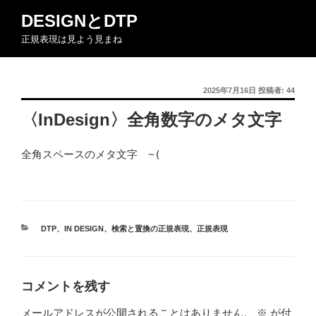
コ
DESIGNとDTP
ン
正規表現は見よう見まね
テ
ン
ツ
投
2025年7月16日
投稿者:
44
へ
稿
ス
〈InDesign〉全角数字のメタ文字
日:
キ
ッ
全角スペースのメタ文字
~(
プ
カ
DTP
、
IN DESIGN
、
検索と置換の正規表現
、
正規表現
テ
ゴ
リ
ー
コメントを残す
メールアドレスが公開されることはありません。
※
が付