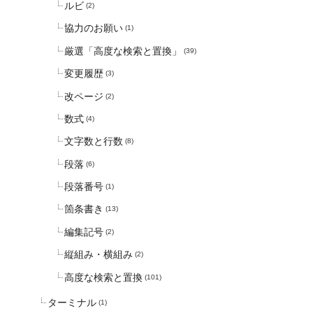
ルビ
(2)
協力のお願い
(1)
厳選「高度な検索と置換」
(39)
変更履歴
(3)
改ページ
(2)
数式
(4)
文字数と行数
(8)
段落
(6)
段落番号
(1)
箇条書き
(13)
編集記号
(2)
縦組み・横組み
(2)
高度な検索と置換
(101)
ターミナル
(1)