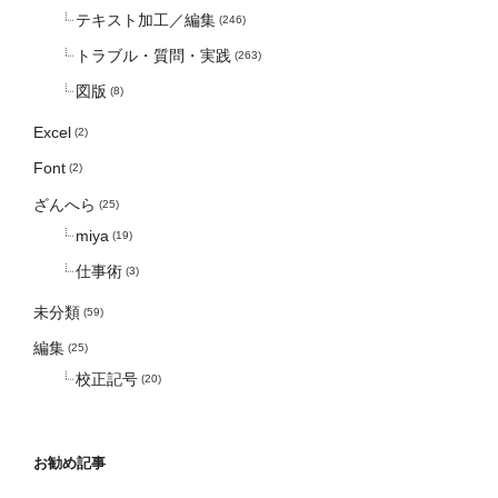
テキスト加工／編集
(246)
トラブル・質問・実践
(263)
図版
(8)
Excel
(2)
Font
(2)
ざんへら
(25)
miya
(19)
仕事術
(3)
未分類
(59)
編集
(25)
校正記号
(20)
お勧め記事