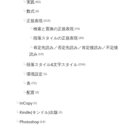
実践
(63)
数式
(4)
正規表現
(215)
検索と置換の正規表現
(74)
段落スタイルの正規表現
(30)
肯定先読み／否定先読み／肯定後読み／不定後
読み
(13)
段落スタイル&文字スタイル
(234)
環境設定
(1)
表
(72)
配置
(3)
InCopy
(1)
Kindle(キンドル)出版
(1)
Photoshop
(14)