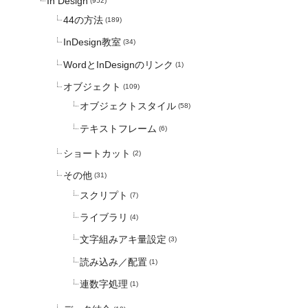
In Design
(952)
44の方法
(189)
InDesign教室
(34)
WordとInDesignのリンク
(1)
オブジェクト
(109)
オブジェクトスタイル
(58)
テキストフレーム
(6)
ショートカット
(2)
その他
(31)
スクリプト
(7)
ライブラリ
(4)
文字組みアキ量設定
(3)
読み込み／配置
(1)
連数字処理
(1)