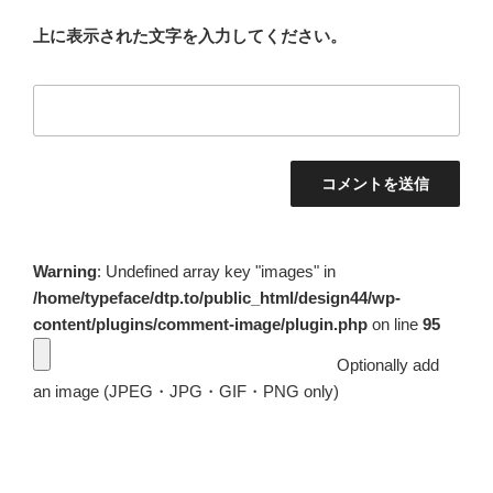
上に表示された文字を入力してください。
Warning
: Undefined array key "images" in
/home/typeface/dtp.to/public_html/design44/wp-
content/plugins/comment-image/plugin.php
on line
95
Optionally add
an image (JPEG・JPG・GIF・PNG only)