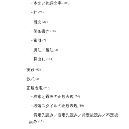
本文と強調文字
(195)
柱
(20)
目次
(21)
箇条書き
(10)
索引
(7)
脚注／後注
(3)
見出し
(114)
実践
(63)
数式
(4)
正規表現
(215)
検索と置換の正規表現
(74)
段落スタイルの正規表現
(30)
肯定先読み／否定先読み／肯定後読み／不定後
読み
(13)