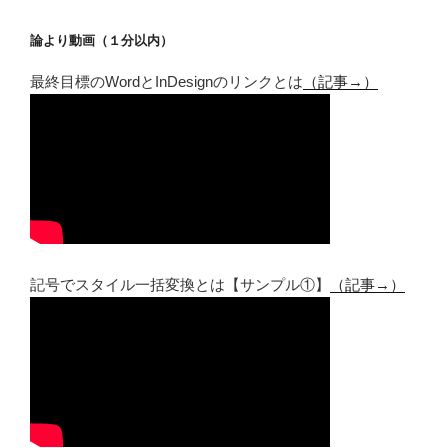
論より動画（１分以内）
最終目標のWordとInDesignのリンクとは
（記事→）
記号でスタイル一括変換とは【サンプル①】
（記事→）