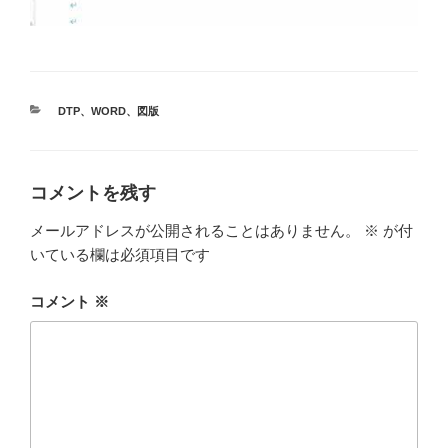
カ
DTP
、
WORD
、
図版
テ
ゴ
リ
ー
コメントを残す
メールアドレスが公開されることはありません。
※
が付
いている欄は必須項目です
コメント
※