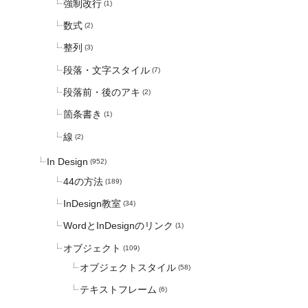
強制改行
(1)
数式
(2)
整列
(3)
段落・文字スタイル
(7)
段落前・後のアキ
(2)
箇条書き
(1)
線
(2)
In Design
(952)
44の方法
(189)
InDesign教室
(34)
WordとInDesignのリンク
(1)
オブジェクト
(109)
オブジェクトスタイル
(58)
テキストフレーム
(6)