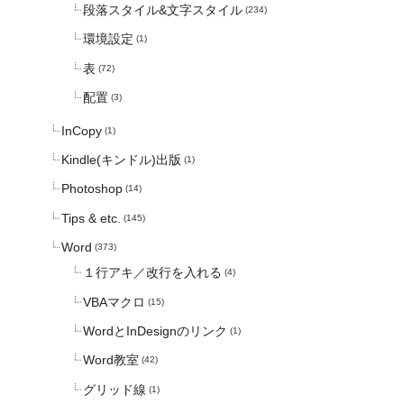
段落スタイル&文字スタイル
(234)
環境設定
(1)
表
(72)
配置
(3)
InCopy
(1)
Kindle(キンドル)出版
(1)
Photoshop
(14)
Tips & etc.
(145)
Word
(373)
１行アキ／改行を入れる
(4)
VBAマクロ
(15)
WordとInDesignのリンク
(1)
Word教室
(42)
グリッド線
(1)