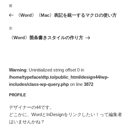
投
前
前
稿
の
〈Word〉〈Mac〉表記を統一するマクロの使い方
ナ
投
ビ
稿
次
次
ゲ
の
〈Word〉箇条書きスタイルの作り方
投
ー
稿
シ
ョ
ン
Warning
: Uninitialized string offset 0 in
/home/typeface/dtp.to/public_html/design44/wp-
includes/class-wp-query.php
on line
3872
PROFILE
デザイナーの44です。
どこかに、WordとInDesignをリンクしたい！って編集者
はいませんかね？