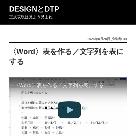
コ
DESIGNとDTP
ン
正規表現は見よう見まね
テ
ン
ツ
投
2025年8月28日
投稿者:
44
へ
稿
ス
〈Word〉表を作る／文字列を表に
日:
キ
する
ッ
プ
〈Word〉表を作る／文字列を表にする