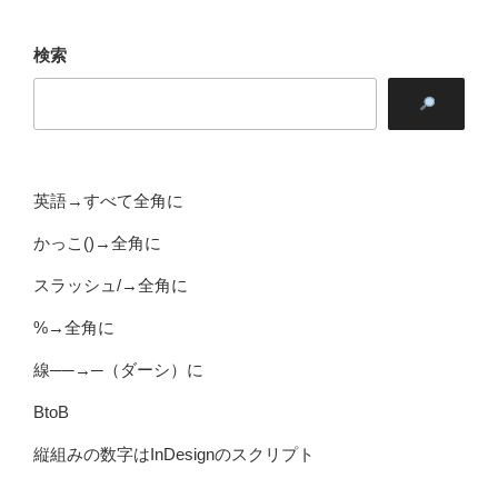
検索
英語→すべて全角に
かっこ()→全角に
スラッシュ/→全角に
%→全角に
線──→─（ダーシ）に
BtoB
縦組みの数字はInDesignのスクリプト