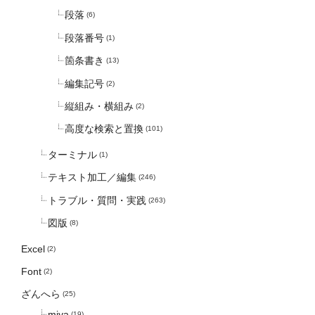
段落
(6)
段落番号
(1)
箇条書き
(13)
編集記号
(2)
縦組み・横組み
(2)
高度な検索と置換
(101)
ターミナル
(1)
テキスト加工／編集
(246)
トラブル・質問・実践
(263)
図版
(8)
Excel
(2)
Font
(2)
ざんへら
(25)
miya
(19)