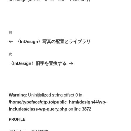
投
前
前
稿
の
〈InDesign〉写真の配置とライブラリ
ナ
投
ビ
稿
次
次
ゲ
の
〈InDesign〉旧字を置換する
投
ー
稿
シ
ョ
ン
Warning
: Uninitialized string offset 0 in
/home/typeface/dtp.to/public_html/design44/wp-
includes/class-wp-query.php
on line
3872
PROFILE