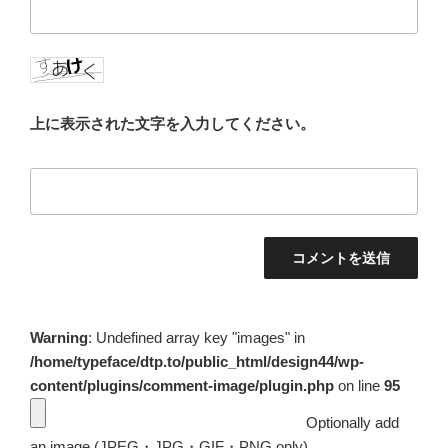
上に表示された文字を入力してください。
Warning
: Undefined array key "images" in
/home/typeface/dtp.to/public_html/design44/wp-
content/plugins/comment-image/plugin.php
on line
95
Optionally add
an image (JPEG・JPG・GIF・PNG only)