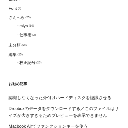
Font
(2)
ざんへら
(25)
miya
(19)
仕事術
(3)
未分類
(59)
編集
(25)
校正記号
(20)
お勧め記事
認識しなくなった外付けハードディスクを認識させる
Dropboxのデータをダウンロードする／このファイルはサ
イズが大きすぎるためプレビューを表示できません
Macbook Airでファンクションキーを使う