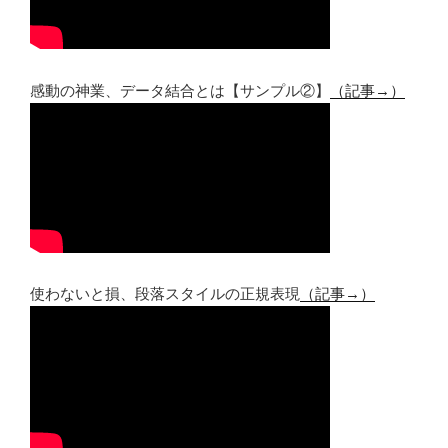
感動の神業、データ結合とは【サンプル②】
（記事→）
使わないと損、段落スタイルの正規表現
（記事→）