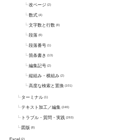
改ページ
(2)
数式
(4)
文字数と行数
(8)
段落
(6)
段落番号
(1)
箇条書き
(13)
編集記号
(2)
縦組み・横組み
(2)
高度な検索と置換
(101)
ターミナル
(1)
テキスト加工／編集
(246)
トラブル・質問・実践
(263)
図版
(8)
Excel
(2)