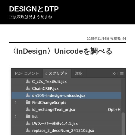
コ
DESIGNとDTP
ン
正規表現は見よう見まね
テ
ン
ツ
投
2025年11月4日
投稿者:
44
へ
稿
ス
〈InDesign〉Unicodeを調べる
日:
キ
ッ
プ