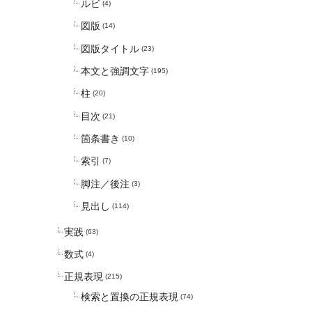
ルビ
(4)
図版
(14)
図版タイトル
(23)
本文と強調文字
(195)
柱
(20)
目次
(21)
箇条書き
(10)
索引
(7)
脚注／後注
(3)
見出し
(114)
実践
(63)
数式
(4)
正規表現
(215)
検索と置換の正規表現
(74)