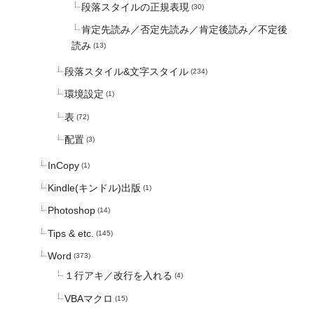
段落スタイルの正規表現
(30)
肯定先読み／否定先読み／肯定後読み／不定後
読み
(13)
段落スタイル&文字スタイル
(234)
環境設定
(1)
表
(72)
配置
(3)
InCopy
(1)
Kindle(キンドル)出版
(1)
Photoshop
(14)
Tips & etc.
(145)
Word
(373)
１行アキ／改行を入れる
(4)
VBAマクロ
(15)