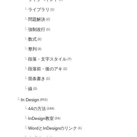
ライブラリ
(1)
問題解決
(2)
強制改行
(1)
数式
(2)
整列
(3)
段落・文字スタイル
(7)
段落前・後のアキ
(2)
箇条書き
(1)
線
(2)
In Design
(952)
44の方法
(189)
InDesign教室
(34)
WordとInDesignのリンク
(1)