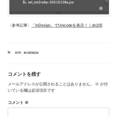
〈参考記事〉
「InDesign」でUnicodeを表示！｜dn105
カ
DTP
、
IN DESIGN
テ
ゴ
リ
ー
コメントを残す
メールアドレスが公開されることはありません。
※
が付
いている欄は必須項目です
コメント
※