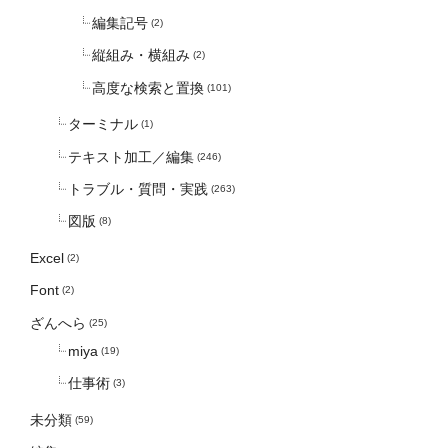
編集記号
(2)
縦組み・横組み
(2)
高度な検索と置換
(101)
ターミナル
(1)
テキスト加工／編集
(246)
トラブル・質問・実践
(263)
図版
(8)
Excel
(2)
Font
(2)
ざんへら
(25)
miya
(19)
仕事術
(3)
未分類
(59)