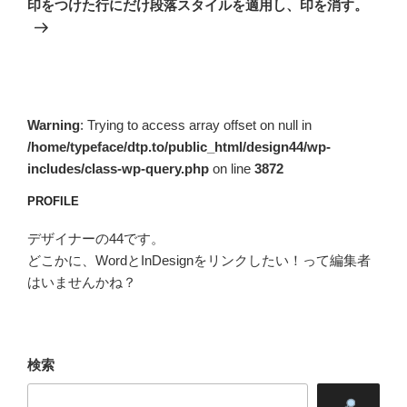
ー
印をつけた行にだけ段落スタイルを適用し、印を消す。
投
シ
稿
ョ
ン
Warning
: Trying to access array offset on null in
/home/typeface/dtp.to/public_html/design44/wp-
includes/class-wp-query.php
on line
3872
PROFILE
デザイナーの44です。
どこかに、WordとInDesignをリンクしたい！って編集者
はいませんかね？
検索