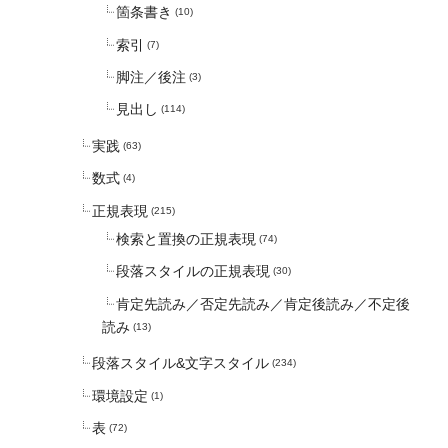
箇条書き
(10)
索引
(7)
脚注／後注
(3)
見出し
(114)
実践
(63)
数式
(4)
正規表現
(215)
検索と置換の正規表現
(74)
段落スタイルの正規表現
(30)
肯定先読み／否定先読み／肯定後読み／不定後
読み
(13)
段落スタイル&文字スタイル
(234)
環境設定
(1)
表
(72)