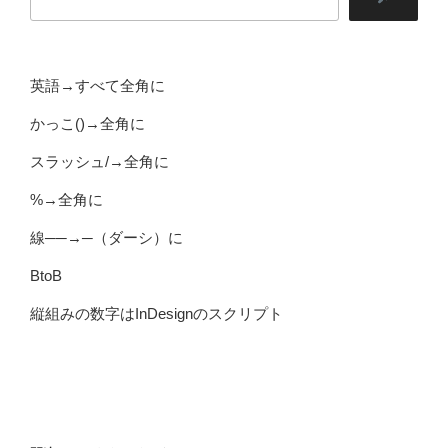
英語→すべて全角に
かっこ()→全角に
スラッシュ/→全角に
%→全角に
線──→─（ダーシ）に
BtoB
縦組みの数字はInDesignのスクリプト