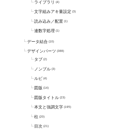
ライブラリ
(4)
文字組みアキ量設定
(3)
読み込み／配置
(1)
連数字処理
(1)
データ結合
(10)
デザインパーツ
(388)
タブ
(2)
ノンブル
(3)
ルビ
(4)
図版
(14)
図版タイトル
(23)
本文と強調文字
(195)
柱
(20)
目次
(21)