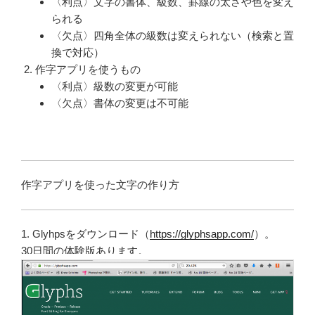
〈利点〉文字の書体、級数、罫線の太さや色を変え
られる
〈欠点〉四角全体の級数は変えられない（検索と置
換で対応）
作字アプリを使うもの
〈利点〉級数の変更が可能
〈欠点〉書体の変更は不可能
作字アプリを使った文字の作り方
1. Glyhpsをダウンロード（
https://glyphsapp.com/
）。
30日間の体験版あります。