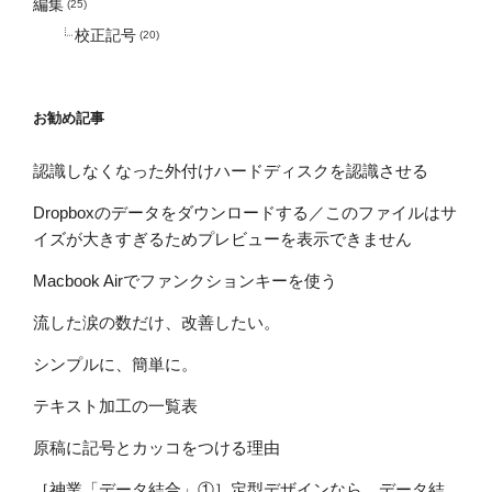
編集
(25)
校正記号
(20)
お勧め記事
認識しなくなった外付けハードディスクを認識させる
Dropboxのデータをダウンロードする／このファイルはサ
イズが大きすぎるためプレビューを表示できません
Macbook Airでファンクションキーを使う
流した涙の数だけ、改善したい。
シンプルに、簡単に。
テキスト加工の一覧表
原稿に記号とカッコをつける理由
［神業「データ結合」①］定型デザインなら、データ結