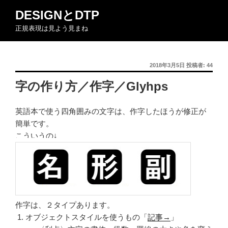
コ
DESIGNとDTP
ン
正規表現は見よう見まね
テ
ン
ツ
投
2018年3月5日
投稿者:
44
へ
稿
ス
字の作り方／作字／Glyhps
日:
キ
ッ
英語本で使う四角囲みの文字は、作字したほうが修正が
プ
簡単です。
こういうの↓
作字は、２タイプあります。
オブジェクトスタイルを使うもの「
記事→
」