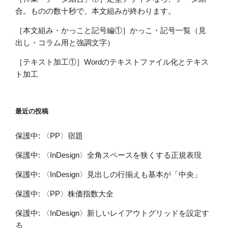
合。ものの数十秒で、本文組みが終わります。
［本文組み・かっこと記号編①］かっこ・記号一覧（見
出し・コラム用と強調文字）
［テキスト加工①］Wordのテキストファイル化とテキス
ト加工
最近の投稿
保護中: 〈PP〉宿題
保護中: 〈InDesign〉全角スペースを狭くする正規表現
保護中: 〈InDesign〉見出しの行揃えも基本が「中央」
保護中: 〈PP〉株価指数大全
保護中: 〈InDesign〉新しいレイアウトグリッドを設定す
る