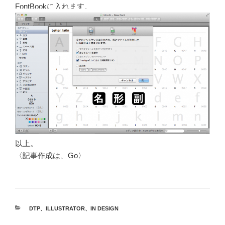
FontBookに入れます。
以上。
〈記事作成は、Go〉
カ
DTP
、
ILLUSTRATOR
、
IN DESIGN
テ