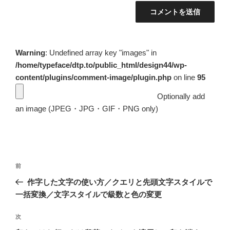
Warning
: Undefined array key "images" in
/home/typeface/dtp.to/public_html/design44/wp-
content/plugins/comment-image/plugin.php
on line
95
Optionally add
an image (JPEG・JPG・GIF・PNG only)
投
前
前
稿
の
作字した文字の使い方／クエリと先頭文字スタイルで
ナ
投
一括変換／文字スタイルで級数と色の変更
ビ
稿
ゲ
次
次
の