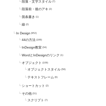
段落・文字スタイル
(7)
段落前・後のアキ
(2)
箇条書き
(1)
線
(2)
In Design
(952)
44の方法
(189)
InDesign教室
(34)
WordとInDesignのリンク
(1)
オブジェクト
(109)
オブジェクトスタイル
(58)
テキストフレーム
(6)
ショートカット
(2)
その他
(31)
スクリプト
(7)